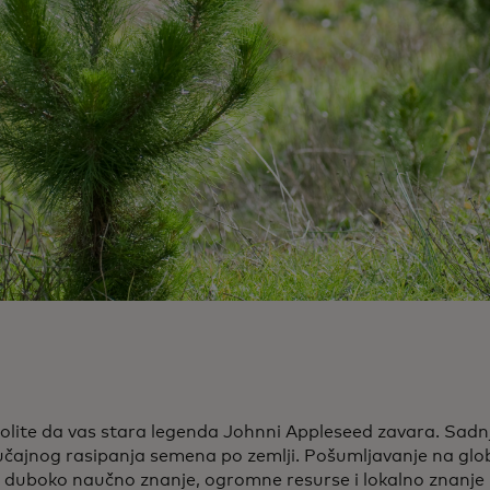
olite da vas stara legenda Johnni Appleseed zavara. Sadn
lučajnog rasipanja semena po zemlji. Pošumljavanje na gl
 duboko naučno znanje, ogromne resurse i lokalno znanje 