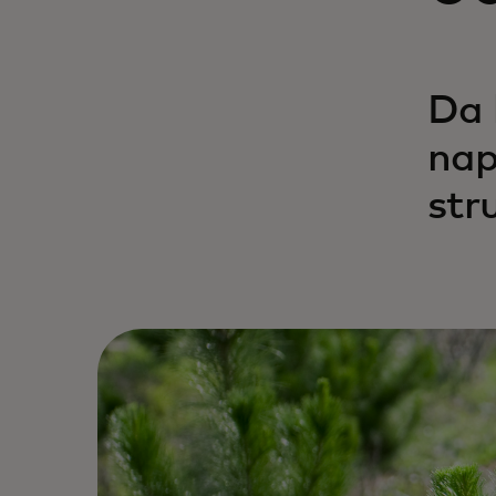
Da 
nap
str