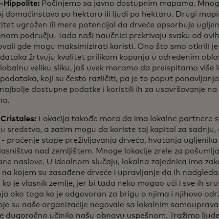
-Hippolite:
Počinjemo sa javno dostupnim mapama. Mnog
j domaćinstava po hektaru ili ljudi po hektaru. Drugi mapi
zitet ugrožen ili mere potencijal da drveće apsorbuje uglje
nom području. Tada naši naučnici prekrivaju svaku od ovi
ovali gde mogu maksimizirati koristi. Ono što smo otkrili j
ataka žrtvuju kvalitet prilikom kopanja u određenim obla
obalnu veliku sliku, još uvek moramo da preispitamo više l
podataka, koji su često različiti, pa je to poput ponavljan
najbolje dostupne podatke i koristili ih za usavršavanje na
ma.
ristales:
Lokacija takođe mora da ima lokalne partnere 
u sredstva, a zatim mogu da koriste taj kapital za sadnju, 
- praćenje stope preživljavanja drveća, hvatanja ugljenika i 
vlasništva nad zemljištem. Mnoge lokacije zrele za pošumlja
ne naslove. U idealnom slučaju, lokalna zajednica ima za
e na kojem su zasađene drveće i upravljanje da ih nadgleda
ko je vlasnik zemlje, jer bi tada neko mogao ući i sve ih sruš
ja oko toga ko je odgovoran za brigu o njima i njihovo od
oje su naše organizacije negovale sa lokalnim samouprav
je dugoročno učinilo našu obnovu uspešnom. Tražimo ljude 