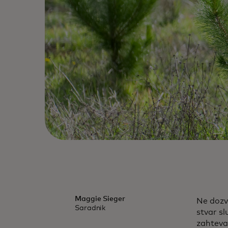
Maggie Sieger
Ne dozv
Saradnik
stvar s
zahteva