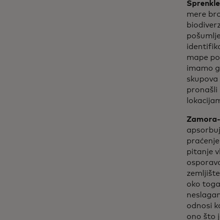
Sprenkle
mere bro
biodiver
pošumlje
identifik
mape pod
imamo gl
skupova 
pronašli 
lokacija
Zamora-C
apsorbuj
praćenje 
pitanje 
osporava
zemljišt
oko toga 
neslagan
odnosi k
ono što 