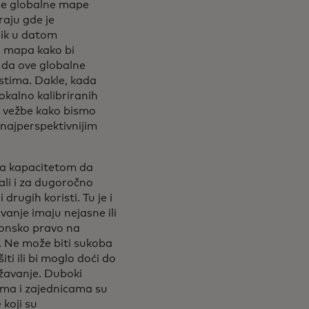
e globalne mape
raju gde je
nik u datom
h mapa kako bi
e da ove globalne
stima. Dakle, kada
okalno kalibriranih
ja vežbe kako bismo
 najperspektivnijim
sa kapacitetom da
ali i za dugoročno
drugih koristi. Tu je i
vanje imaju nejasne ili
konsko pravo na
. Ne može biti sukoba
iti ili bi moglo doći do
ržavanje. Duboki
ama i zajednicama su
koji su