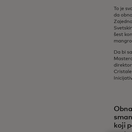
To je s
da obno
Zajedno
Svetskim
šest ko
mangrov
Da bi sa
Masterc
direkto
Cristal
Inicijat
Obnav
smanj
koji 