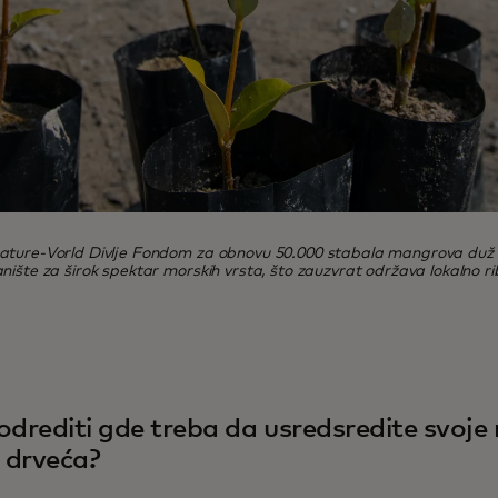
Nature-Vorld Divlje Fondom za obnovu 50.000 stabala mangrova duž A
nište za širok spektar morskih vrsta, što zauzvrat održava lokalno 
odrediti gde treba da usredsredite svoje
 drveća?