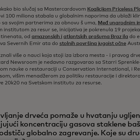
vakako bio slučaj sa Mastercardovom
Koalicijom Priceless Pl
vi 100 miliona stabala u globalnim naporima da ublaži kl
 sa svojim partnerima za obnovu š uma,
Međ unarodnim in
 institutom za resur se, inicijativa je pokrenula 19 projek
ntinenata, od
amazonskih i
atlantskih prašuma Braz ila
do e
a Severnih Emir ata do
stolnih površina jugoist očne
Austr
znali više o nauci koja stoji iza izbora mesta - i pravog drv
ard Newsroom je nedavno razgovarao sa Starri Sprenkle-
rom nauke o restauraciji u Conservation International, i
esom, višim menadžerom za politiku restauracije i direktor
ive 20k20 na Svetskom institutu za resurse.
ljanje drveća pomaže u hvatanju ugljen
ujući koncentraciju gasova staklene baš
podstiču globalno zagrevanje. Koje su dr