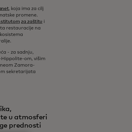
anet
, koja ima za cilj
imatske promene.
stitutom
za zaštitu
i
ata restauracije na
kosistema
alije.
eća - za sadnju,
Hippolite-om, višim
 Reneom Zamora-
om sekretarijata
ika,
te u atmosferi
uge prednosti