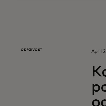
ODRŽIVOST
April 
Ka
po
o