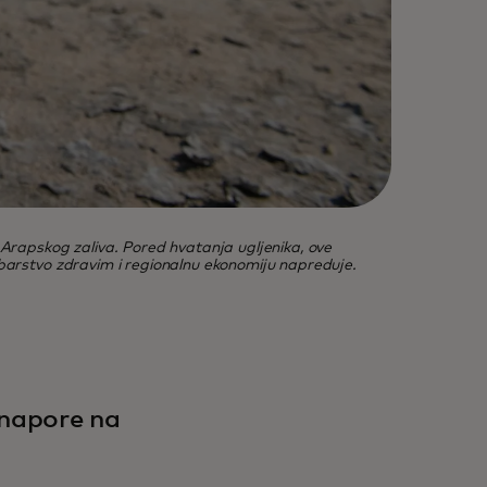
rapskog zaliva. Pored hvatanja ugljenika, ove
ribarstvo zdravim i regionalnu ekonomiju napreduje.
 napore na