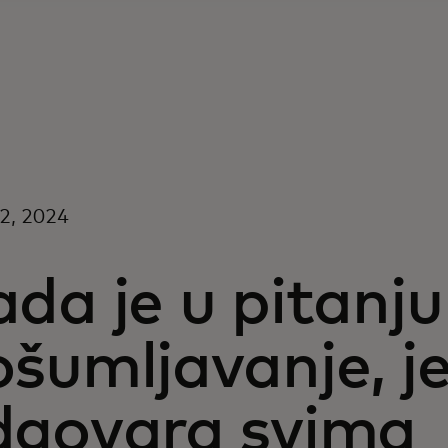
22, 2024
da je u pitanju
šumljavanje, j
dgovara svima