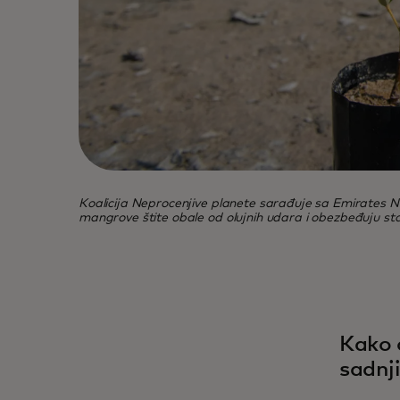
Koalicija Neprocenjive planete sarađuje sa Emirates 
mangrove štite obale od olujnih udara i obezbeđuju sta
Kako 
sadnji