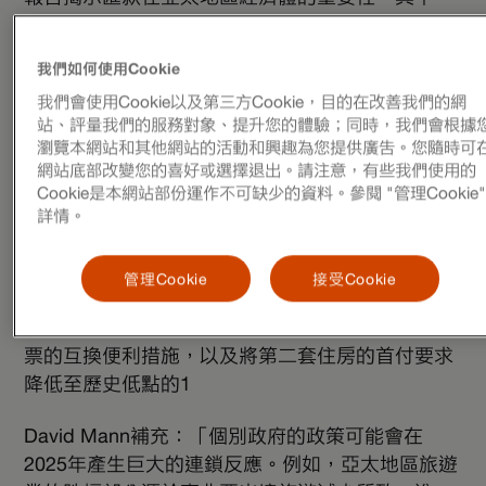
首五位匯款接收國家中，便有四個國家位於亞太地
區，包括印度、中國、菲律賓及巴基斯坦。儘管這
我們如何使用Cookie
些經濟體因輸出勞工面臨一定程度的人力資本流
我們會使用Cookie以及第三方Cookie，目的在改善我們的網
失，匯款仍然支持著當地低至中等收入社群的生
站、評量我們的服務對象、提升您的體驗；同時，我們會根據
計。
瀏覽本網站和其他網站的活動和興趣為您提供廣告。您隨時可
網站底部改變您的喜好或選擇退出。請注意，有些我們使用的
政策：方向轉變？
Cookie是本網站部份運作不可缺少的資料。參閱 "管理Cookie
詳情。
踏入2025年，中國內地正積極採取措施鞏固其經
濟。中國內地政府早前已宣佈一系列促進經濟增長
管理Cookie
接受Cookie
的行動，包括減少對銀行限制及給予更大自由度、
為非銀行金融機構提供從中國人民銀行借款購買股
票的互換便利措施，以及將第二套住房的首付要求
降低至歷史低點的1
David Mann補充：「個別政府的政策可能會在
2025年產生巨大的連鎖反應。例如，亞太地區旅遊