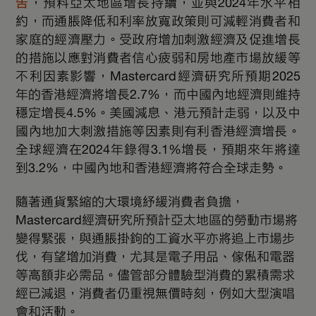
告
，預料亞太地區增長持續，並與2024年水平相
約，而通脹降低和利率放寬政策則可減輕消費者和
家庭的經濟壓力。受政府增加刺激經濟及促進增長
的措施以應對消費者信心疲弱和房地產市場放緩等
不利因素影響，Mastercard經濟研究所預期2025
年的香港經濟將增長2.7%，而中國內地經濟則維持
穩定增長4.5%。美國減息、港元預計走弱，以及中
國內地加大刺激措施等因素則有利香港經濟增長。
全球經濟在2024年錄得3.1%增長，預期來年將達
到3.2%，中國內地和香港經濟將符合全球走勢。
隨著通貨緊縮的大環境紓緩消費者負擔，
Mastercard經濟研究所預計亞太地區的勞動市場將
變得緊張，與通脹掛鉤的工資水平亦將追上市場步
伐，有望增加消費，尤其是電子用品、傢俬和電器
等高額非必需品。儘管部分體驗型消費的累積需求
經已減退，消費者仍重視無價時刻，例如大型演唱
會和活動。