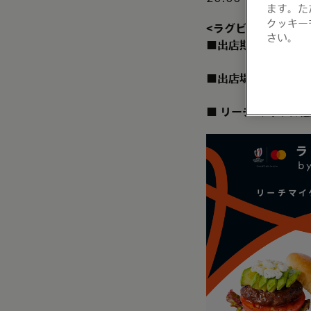
ます。た
クッキー
<
ラグビーカフェ
by 
さい。
■出店期間：
9月4
■出店場所：
Maru
■
リーチ
マイケル