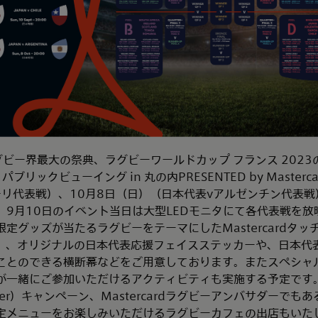
は、ラグビー界最大の祭典、ラグビーワールドカップ フランス 202
 パブリックビューイング in 丸の内PRESENTED by Masterc
リ代表戦）、10月8日（日）（日本代表vアルゼンチン代表戦）
。9月10日のイベント当日は大型LEDモニタにて各代表戦を放
定グッズが当たるラグビーをテーマにしたMastercardタ
Y」、オリジナルの日本代表応援フェイスステッカーや、日本代
ことのできる横断幕などをご用意しております。またスペシャ
が一緒にご参加いただけるアクティビティも実施する予定です
ter）キャンペーン、Mastercardラグビーアンバサダーでもあ
定メニューをお楽しみいただけるラグビーカフェの出店もいた