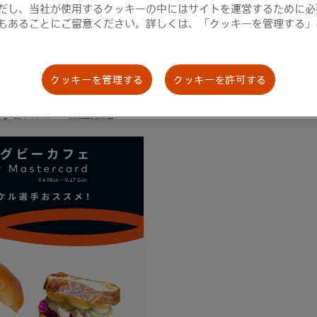
だし、当社が使用するクッキーの中にはサイトを運営するために必
もあることにご留意ください。詳しくは、「クッキーを管理する」
Mastercard>
日（月）～9月17日（日）
nouchi Happ. 千代田区丸の内2丁目5番地１ 丸の内2丁
クッキーを管理する
クッキーを許可する
選手おススメ！数量限定メニュー：