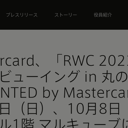
プレスリリース
ストーリー
役員紹介
ercard、「RWC 20
ビューイング in 丸
NTED by Masterc
0日（日）、10月8日
ル1階 マルキューブ