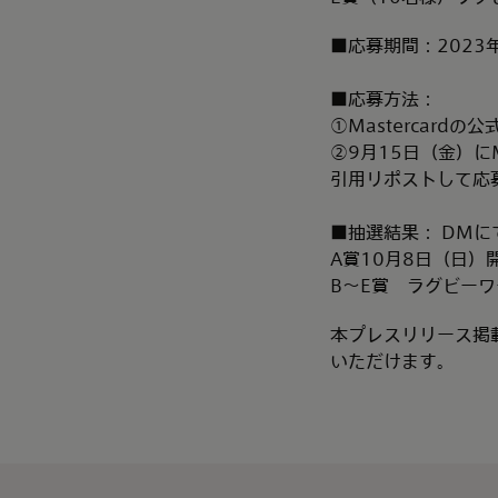
■応募期間：2023
■応募方法：
①Mastercardの公式
②9月15日（金）にM
引用リポストして応
■抽選結果： DMに
A賞10月8日（日
B～E賞 ラグビーワ
本プレスリリース掲載
いただけます。