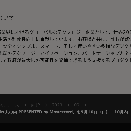
ついて
は、決済業界におけるグローバルなテクノロジー企業として、世界2
生活の利便性向上に貢献しています。お客様と共に、誰もが繁
、安全でシンプル、スマート、そして使いやすい多様なデジタ
先端のテクノロジーとイノベーション、パートナーシップとネ
して政府が最大限の可能性を発揮できるよう支援するプロダク
スリリース
ja-JP
2023
09
 in 丸の内 PRESENTED by Mastercard」を9月10日（日）