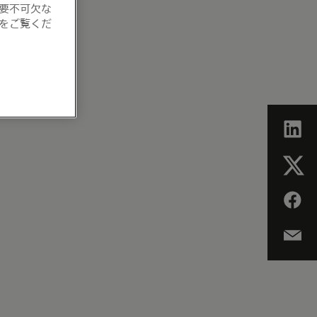
要不可欠な
をご覧くだ
目ビル1F仲通り側