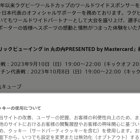
は2008年以来ラグビーワールドカップのワールドワイドスポンサ
ビー日本代表のオフィシャルサポーターを務めております。ラグ
においてもワールドワイドパートナーとして大会を盛り上げ、選手
ポーターの皆様へスポーツの感動と情熱がつまった体験をいた
リックビューイング
in
丸の内
PRESENTED by Mastercard
」
：2023年9月10日（日）19:00～22:00（キックオフ 20
ン代表戦：2023年10月8日（日）19:00～22:00（キックオ
丸キューブ
ッキーの使用について
エリアの観戦リストバンドを配布します。立ち見エリアは自由
トバンド配布開始 ※先着順※
当サイトの改善、ユーザーの把握、お客様の利便性向上のため、ま
エリア・オープン （入場開始時間が遅れる場合もございます。）
他のサイトにおけるお客様の閲覧履歴やお客様の興味関心に基づい
め、クッキー（サードパーティクッキーを含む）を使用します。お
演
面下から、いつでも設定を変更または無効化（オプトアウト）する