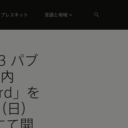
プレスキット
言語と地域
23 パブ
の内
ard」を
（日）
にて開