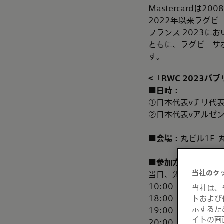
Mastercard
2022年以来ラグ
フランス 2023
ともに、ラグビーサ
す。
<
「
RWC 2023
パブ
■日時：
①日本代表vチリ代表戦
②日本代表vアルゼンチ
■会場：
丸ビル1F 
■参加方法：
当社のク
当日、先着順で座席
10:00 観戦リス
当社は、
18:00 立ち見
トおよび
示するた
19:00 ステージ開
イトの画
20:00 キックオフ