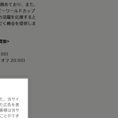
ーを務めており、また、
ビーワールドカップ
の活躍を応援すると
だく機会を提供しま
概要
>
:00）
フ 20:00）
入退場可能。
た、当サイ
た広告を表
客様は当サ
ことができ