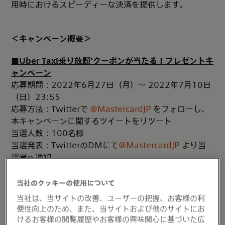
用時におけるスピーディーな決済を提供します。
＜キャンペーン概要＞
■
Uber Taxi
乗り放題
*
クーポンが当たる！プレゼントキ
ャンペーン
応募期間：2022年6月27日（月）～ 2022年7月10日
（日）23:55
応募方法：Twitterで
@MastercardJP
をフォローし、
本キャンペーンに関するツイートをリツート
当選人数：100名様
当選発表：TwitterのDMにて
@MastercardJP
より当
選者へ通知
®
※Mastercard
決済時に限りクーポンの使用が可能
* Uber Taxi の乗車料金が2,500円まで無料になるクー
当社のクッキーの使用について
ポンを期間中最大20回分（総額50,000円）付与。
当社は、当サイトの改善、ユーザーの把握、お客様の利
便性向上のため、また、当サイトおよび他のサイトにお
■
Uber Taxi
初回と
2
回目ご乗車限定！
けるお客様の閲覧履歴やお客様の興味関心に基づいた広