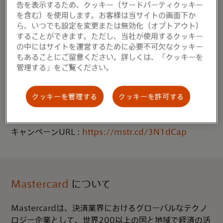
®
Mastercard
決済で
Uber Taxi
各回
最大
2,000
円オフ
告を表示するため、クッキー（サードパーティクッキー
クーポンプレゼントキャンペーン
を含む）を使用します。お客様は当サイトの画面下か
ら、いつでも設定を変更または無効化（オプトアウト）
応募期間：2022年6月27日（月）～ 2022年8月15日
することができます。ただし、当社が使用するクッキー
（月）23:55
の中にはサイトを運営するために必要不可欠なクッキー
応募方法：乗車前にプロモーションコードを入力し
もあることにご留意ください。詳しくは、「クッキーを
®
Mastercard
で決済
管理する」をご覧ください。
プロモーションコード：UBMCJ1
対象者：初めてUber Taxiをご利用の方
クッキーを管理する
クッキーを許可する
※乗車依頼前に必ずプロモーションコードを入れ、支払
いを「Mastercard」に設定してご乗車ください。
キャンペーンURL :
https://mstr.cd/3N1dCap
Mastercard
について
Mastercardは、決済業界におけるグローバルなテクノ
ロジー企業として、世界200以上の国と地域で経済の活