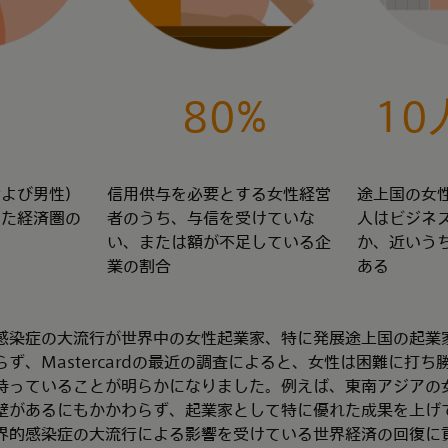
1
80%
10
および男性）
信用供与を必要とする女性経営
途上国の女
した経済圏の
者のうち、与信を受けていな
人はビジネ
い、または額が不足している企
か、近いう
業の割合
ある
感染症の大流行が世界中の女性起業家、特に発展途上国の起業
ず、Mastercardの最近の調査によると、女性は困難に打
持っていることが明らかになりました。例えば、東南アジアの
壁があるにもかかわらず、起業家として特に優れた成果を上げ
界的感染症の大流行による影響を受けている世界経済の回復に