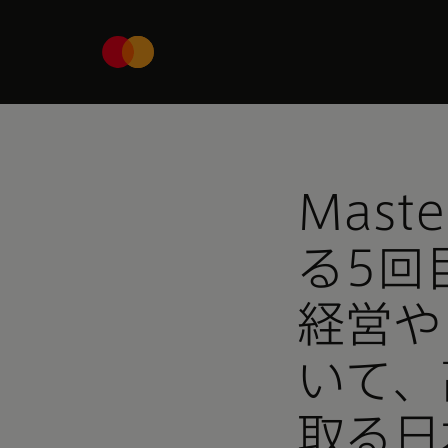
Mast
る5回
経営や
いて、
取る日