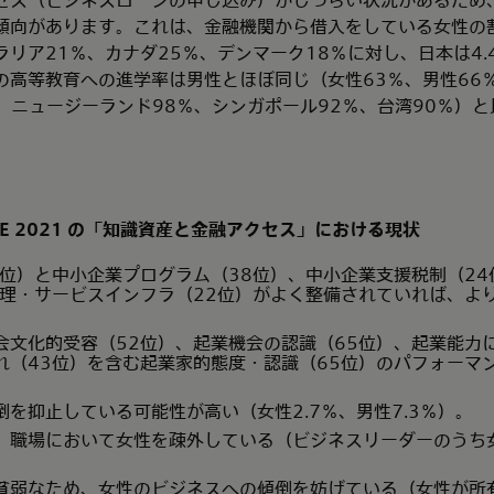
傾向があります。これは、金融機関から借入をしている女性の
リア21％、カナダ25％、デンマーク18％に対し、日本は4.
の高等教育への進学率は男性とほぼ同じ（女性63％、男性66
、ニュージーランド98％、シンガポール92％、台湾90％）
。
E 2021
の「知識資産と金融アクセス」における現状
4位）と中小企業プログラム（38位）、中小企業支援税制（2
物理・サービスインフラ（22位）がよく整備されていれば、よ
会文化的受容（52位）、起業機会の認識（65位）、起業能力
れ（43位）を含む起業家的態度・認識（65位）のパフォーマ
を抑止している可能性が高い（女性2.7％、男性7.3％）。
、職場において女性を疎外している（ビジネスリーダーのうち
貧弱なため、女性のビジネスへの傾倒を妨げている（女性が所