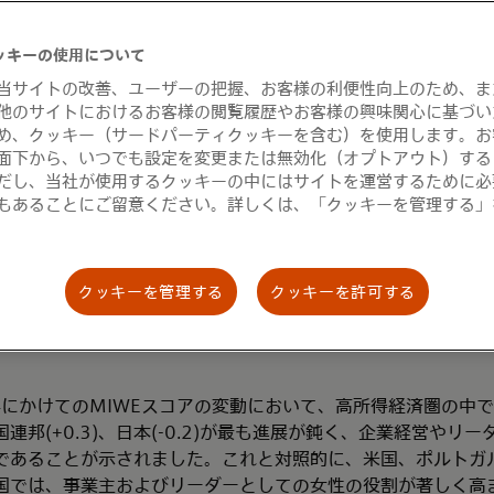
#5
ッキーの使用について
ランド
スイス
当サイトの改善、ユーザーの把握、お客様の利便性向上のため、ま
他のサイトにおけるお客様の閲覧履歴やお客様の興味関心に基づい
め、クッキー（サードパーティクッキーを含む）を使用します。お
#6
#47
台湾
日
面下から、いつでも設定を変更または無効化（オプトアウト）する
だし、当社が使用するクッキーの中にはサイトを運営するために必
もあることにご留意ください。詳しくは、「クッキーを管理する」
ローバルランキングにおいて、65の経済圏のうち、日本は47位
クッキーを管理する
クッキーを許可する
とした前年の同ランキングでも、日本は同順位となる47位を記
1年にかけてのMIWEスコアの変動において、高所得経済圏の中
長国連邦(+0.3)、日本(-0.2)が最も進展が鈍く、企業経営や
であることが示されました。これと対照的に、米国、ポルトガ
国では、事業主およびリーダーとしての女性の役割が著しく高