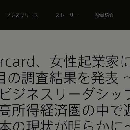
プレスリリース
ストーリー
役員紹介
ercard、女性起業家
目の調査結果を発表 
ビジネスリーダシッ
高所得経済圏の中で
本の現状が明らかに