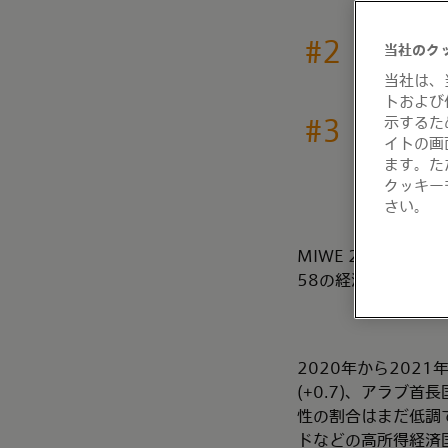
#2
当社のク
ニュージー
当社は、
トおよび
#3
示するた
カナダ
イトの画
ます。た
クッキー
さい。
MIWE 2021グ
58の経済圏を対象
2020年から202
(+0.7)、アラブ首
性の割合はまだ低調
ドなどの高所得経済