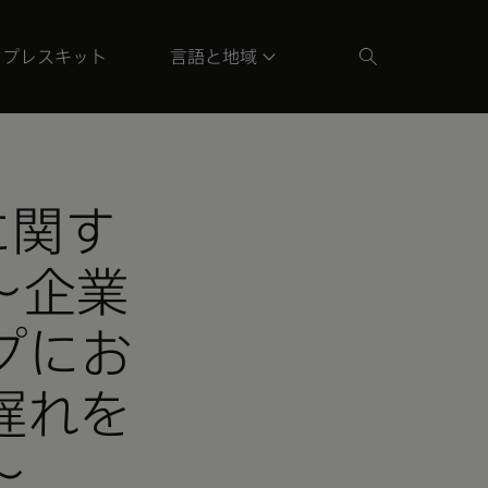
プレスキット
言語と地域
に関す
～企業
プにお
遅れを
～