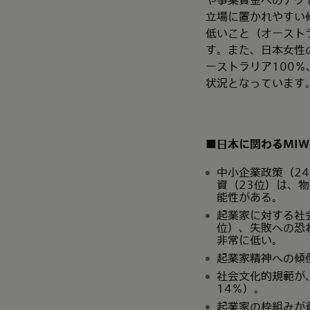
立場に置かれやすい
低いこと（オーストラ
す。また、日本女性
ーストラリア100％
状況となっています
■日本に関わる
MIW
中小企業政策（2
資（23位）は、
能性がある。
起業家に対する社
位）、失敗への恐
非常に低い。
起業家精神への傾倒
社会文化的規範が
14％）。
起業家の枠組みが