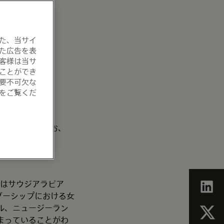
た、当サイ
た広告を表
客様は当サ
本
ことができ
要不可欠な
をご覧くだ
となりました。なお、
録しています。
ではサウジアラビア
リーダーシップにおける女
ル、ニュージーラン
まっていることがわ