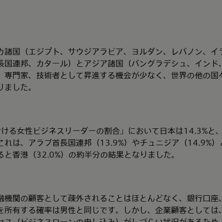
カ諸国（エジプト、サウジアラビア、ヨルダン、レバノン、イ
長国連邦、カタール）とアジア諸国（バングラデシュ、インド
、専門家、技術者として昇進する機会が少なく、世界の他の国
りました。
における女性ビジネスリーダーの割合」において日本は14.3%と、
れは、アラブ首長国連邦（13.9%）やチュニジア（14.9%
と香港（32.0%）の約半分の結果となりました。
融機関の顧客として疎外されることはほとんどなく、銀行口座
を所有する確率は男性と同じです。しかし、企業顧客としては
セス（ビジネスローンの申し込み）がしづらい状況があるため