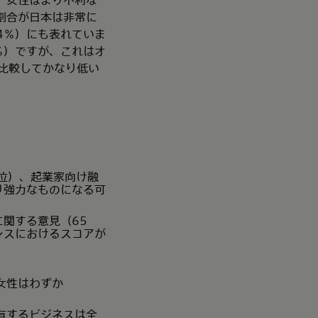
割合が日本は非常に
4％）にも表れていま
％）ですが、これはオ
と比較してかなり低い
4位）、起業家向け融
り強力なものになる可
に関する意見（65
ンスにおけるスコアが
女性はわずか
有するビジネスは全