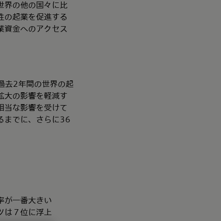
世界の他の国々に比
性の起業を促進する
業資金へのアクセス
、過去2年間の世界の起
拡大の影響を軽減す
相当な影響を受けて
るまでに、さらに36
率が一番大きい
ツは７位に浮上