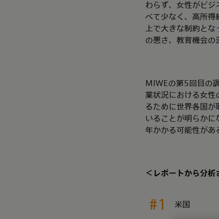
わらず、女性がビジ
べて少なく、高所得
上で大きな制約とな
の悪さ、教育機会の
MIWEの第5回目の
業状況における女性
るために世界各国が
いることが明らかに
年かかる可能性があ
＜レポートから分析
#1
米国