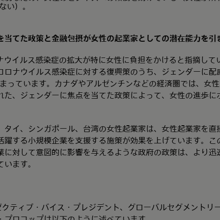
ぎない）。
を当てた政策と金融包摂が女性の起業家としての潜在能力を引
ロナウイルス感染症の拡大が特に女性に負担をかけると指摘して
コロナウイルス感染症に対する復興策のうち、ジェンダーに配
どまっています。カナダやアルゼンチンなどの経済圏では、女
れた、ジェンダーに焦点を当てた政策によって、女性の進歩に
、タイ、シンガポール、台湾の女性起業家は、女性起業家を直
活躍する小規模企業を支援する施策が効果を上げています。こ
業に対して意図的に影響を与えるような政府の政策は、より迅
ています。
のエグゼクティブ・バイス・プレジデント、グローバルセグメント
・プロコップは以下のように述べています。