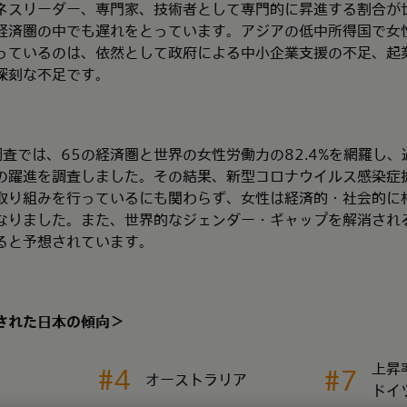
ネスリーダー、専門家、技術者として専門的に昇進する割合が
経済圏の中でも遅れをとっています。アジアの低中所得国で女
っているのは、依然として政府による中小企業支援の不足、起
深刻な不足です。
調査では、65の経済圏と世界の女性労働力の82.4%を網羅し
の躍進を調査しました。その結果、新型コロナウイルス感染症
取り組みを行っているにも関わらず、女性は経済的・社会的に
なりました。また、世界的なジェンダー・ギャップを解消され
ると予想されています。
された日本の傾向＞
上昇
#4
#7
オーストラリア
ドイ