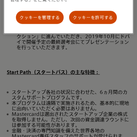
言語: 日本語、英語(通訳あり)
クッキーを管理する
クッキーを許可する
最終選考会（グローバル）：「Mastercardアワー
ド」の受賞者は、「スタートパス グローバルセレ
クション」に進んでいただき、2019年10月にドバ
イで開催予定の最終選考会にてプレゼンテーション
を行っていただきます。
Start Path
（スタートパス）の主な特徴：
スタートアップ各社の状況に合わせた、6ヵ月間のカ
スタムサポートプログラムです。
本プログラムは遠隔で実施されるため、基本的に現地
に出向いていただく必要はありません。
Mastercardは選出されたスタートアップ企業の株式
を取得しません。ただし、次回の資金調達ラウンドに
は参加する可能性があります。
金融・決済の専門知識を備えた世界各地の
Mastercard専任スタッフのサポートが受けられま