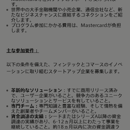
す。
世界中の大手金融機関や小売企業、通信会社など、新
たなビジネスチャンスに直結するコネクションをご紹
介します。
プログラム参加にかかる費用は、Mastercardが負担
します。
主な参加要件：
以下の条件を備えた、フィンテックとコマースのイノベ
ーションに取り組むスタートアップ企業を募集します。
革新的なソリューション
：すでに商用リリース済み
で、ユーザー企業がいること。競争力のあるユニーク
なソリューションとサービスを有していること。
専門チーム：
専門知識と豊富な経験、そして情熱を備
えた創業者やチームメンバーがいること。
資金調達の実績：
シードまたはシリーズA以降の資金
調達の実績があり、6-12ヵ月以上にわたって事業を
継続していること。約18ヵ月以内に次の資金調達ラ