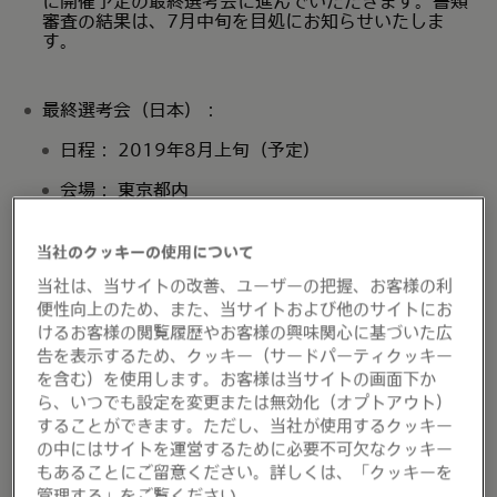
に開催予定の最終選考会に進んでいただきます。書類
審査の結果は、7月中旬を目処にお知らせいたしま
す。
最終選考会（日本）：
日程： 2019年8月上旬（予定）
会場： 東京都内
オーディエンス：大手金融機関、カード会社、加盟
店他
当社のクッキーの使用について
当社は、当サイトの改善、ユーザーの把握、お客様の利
概要：
便性向上のため、また、当サイトおよび他のサイトにお
選出されたスタートアップ各社にはプレゼンテー
けるお客様の閲覧履歴やお客様の興味関心に基づいた広
ションを行っていただき、当日中に受賞企業2社
告を表示するため、クッキー（サードパーティクッキー
が発表されます。
を含む）を使用します。お客様は当サイトの画面下か
ら、いつでも設定を変更または無効化（オプトアウト）
Mastercardが選出する「Mastercardアワー
することができます。ただし、当社が使用するクッキー
ド」とオーディエンスの投票によって選出される
の中にはサイトを運営するために必要不可欠なクッキー
「オーディエンスアワード」の2つがあり、受賞
者が決まります。
もあることにご留意ください。詳しくは、「クッキーを
管理する」をご覧ください。