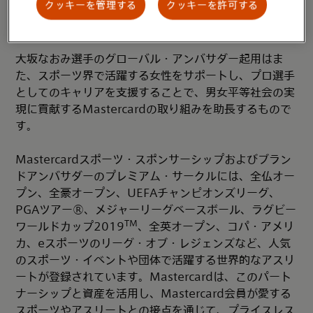
クッキーを管理する
クッキーを許可する
チ系アメリカ人の父親と日本人の母親を持ち、日本で生
まれ、現在はフロリダ在住です。
大坂なおみ選手のグローバル・アンバサダー起用はま
た、スポーツ界で活躍する女性をサポートし、プロ選手
としてのキャリアを支援することで、男女平等社会の実
現に貢献するMastercardの取り組みを助長するもので
す。
Mastercardスポーツ・スポンサーシップおよびブラン
ドアンバサダーのプレミアム・サークルには、全仏オー
プン、全豪オープン、UEFAチャンピオンズリーグ、
PGAツアー®、メジャーリーグベースボール、ラグビー
TM
ワールドカップ2019
、全英オープン、コパ・アメリ
カ、eスポーツのリーグ・オブ・レジェンズなど、人気
のスポーツ・イベントや団体で活躍する世界的なアスリ
ートが登録されています。Mastercardは、このパート
ナーシップと資産を活用し、Mastercard会員が愛する
スポーツやアスリートとの接点を通じて、プライスレス