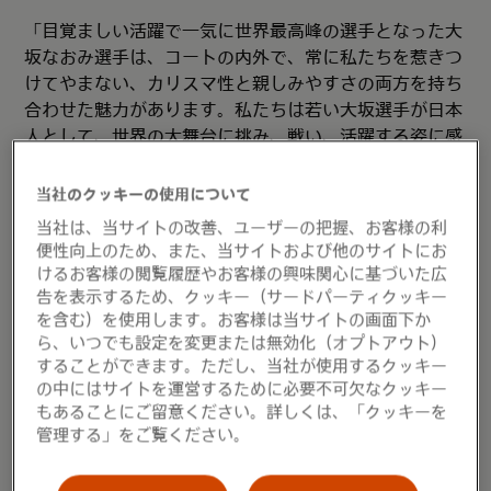
「目覚ましい活躍で一気に世界最高峰の選手となった大
坂なおみ選手は、コートの内外で、常に私たちを惹きつ
けてやまない、カリスマ性と親しみやすさの両方を持ち
合わせた魅力があります。私たちは若い大坂選手が日本
人として、世界の大舞台に挑み、戦い、活躍する姿に感
動し、魅了され、そして誇りに思います。世界中で愛さ
れる大坂選手が、このたびMastercardアンバサダーの
当社のクッキーの使用について
一員に加わったことにより、大坂選手とこれからの世代
当社は、当サイトの改善、ユーザーの把握、お客様の利
を担う日本の若い世代へエールを贈るとともに、今後、
便性向上のため、また、当サイトおよび他のサイトにお
日本市場において、Mastercardならではの価値の高
けるお客様の閲覧履歴やお客様の興味関心に基づいた広
い、より差別化された体験と活動の機会を日本のカード
告を表示するため、クッキー（サードパーティクッキー
を含む）を使用します。お客様は当サイトの画面下か
会員様にご提供出来ることを大変嬉しく思います。」
ら、いつでも設定を変更または無効化（オプトアウト）
することができます。ただし、当社が使用するクッキー
大坂なおみ選手は2018年の全米オープンと2019年の
の中にはサイトを運営するために必要不可欠なクッキー
全豪オープンというメジャー2大会を連覇したことで世
もあることにご留意ください。詳しくは、「クッキーを
界的に大きな注目を集めています。女子選手によるグラ
管理する」をご覧ください。
ンドスラムの連覇は、1968年にグランドスラム大会が
オープン化して以来6番目の快挙です。大坂選手はハイ