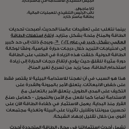
الرئيس التنفيذي للاستدامة في ماستركارد
تارا ماجواير،
نائب الرئيس التنفيذي للعمليات المالية،
بطاقة ماستر كارد
بينما نتغلب على تعقيدات عالمنا الحديث، أصبحت تحديات
الطاقة والمناخ ملحة بشكل متزايد.
ارتفع استهلاك الطاقة
opens in a new tab
العالمي بشكل كبير في عام 2024
، ويرجع ذلك إلى حد كبير
إلى احتياجات التبريد خلال درجات حرارة قياسية، وفقًا لوكالة
الطاقة الدولية. خلقت هذه الزيادة في الطلب على الطاقة
دورة مثيرة للقلق حيث يؤدي ارتفاع درجات الحرارة إلى زيادة
استخدام الطاقة، مما يزيد من تسريع تغير المناخ.
هذا هو السبب في أن نهجنا للاستدامة البيئية لا يقتصر فقط
على خفض الانبعاثات. يتعلق الأمر بالمرونة والقدرة على
التكيف على المدى الطويل. يتعلق الأمر بالتعامل مع
الاستدامة تمامًا كما نفعل مع الأمن والتمويل - كعامل صنع
القرار منذ البداية. يعمل الاستثمار في كفاءة الطاقة الآن على
تحسين مرونتنا وتقليل تأثيرنا على البيئة وتغذية مجتمعات
أقوى من خلال تقليل إجهاد الشبكة.
تشمل أحدث استثماراتنا في مجال الطاقة المتجددة أحدث