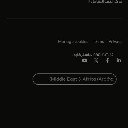
opens in a new tab
مركز النمو الشامل
Manage cookies
Terms
Privacy
© 1994-2026 ماستركارد.
Linkedin
فيس
تويتر/
يوتيوب
بوك
إكس
Select
a
country