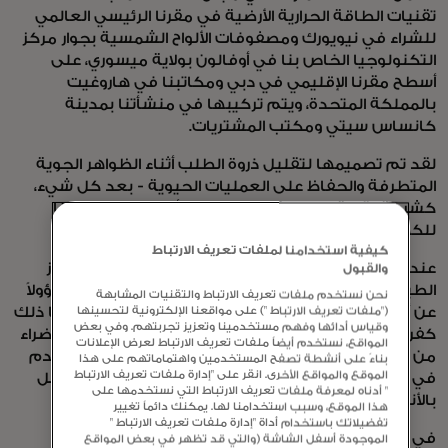
تقنيات الطاقة الحرارية الأرضية في مقرنا الرئيسي العالمي
للشراء في نيويورك ومصفوفات الألواح الشمسية بجوار مركز
التكنولوجيا الخاص بنا في أوفالون بولاية ميسوري، على
أسطح مقرنا الإقليمي في دبي ومكاتبنا في هاروغيت
بالمملكة المتحدة، ويتم تركيبها في منشأتنا بمدينة
كانساس سيتي ومكتب المشتريات.
لقد تم تصميمها لتقليل ذروة الطلب أثناء الظواهر الجوية
المتطرفة والحفاظ على العمليات الحيوية - بعد كل شيء،
كشركة تقنية متنامية، من المتوقع أن ينمو استهلاكنا
للكهرباء أيضًا.
كيفية استخدامنا لملفات تعريف الارتباط
عندما حان الوقت لاستبدال نظام التدفئة والتبريد بالغاز
والقبول
الطبيعي في Purchase، حيث يكون الغاز الطبيعي مسؤولاً
نحن نستخدم ملفات تعريف الارتباط والتقنيات المشابهة
عن أكثر من نصف احتراقنا المباشر للوقود الأحفوري، رأينا ذلك
("ملفات تعريف الارتباط ") على مواقعنا الإلكترونية لتحسينها
وقياس أدائها وفهم مستخدمينا وتعزيز تجربتهم. وفي بعض
كفرصة لتقليل الانبعاثات بشكل كبير. في المنطقة الخضراء
المواقع، نستخدم أيضاً ملفات تعريف الارتباط لعرض الإعلانات
من العشب أمام مقرنا الرئيسي، نحفر 160 بئرًا بعمق 600 قدم
بناءً على أنشطة تصفح المستخدمين واهتماماتهم على هذا
الموقع والمواقع الأخرى. انقر على "إدارة ملفات تعريف الارتباط
في الأرض، والتي سيتم ملؤها بنظام تدفئة وتبريد متصل
" أدناه لمعرفة ملفات تعريف الارتباط التي نستخدمها على
بالأنابيب.
هذا الموقع، وسبب استخدامنا لها. يمكنك دائماً تغيير
تفضيلاتك باستخدام أداة "إدارة ملفات تعريف الارتباط "
في فصل الصيف، ستقوم المضخة الحرارية ذات المصدر
الموجودة أسفل الشاشة (والتي قد تظهر في بعض المواقع