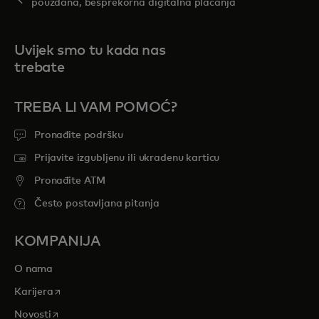
pouzdana, besprekorna digitalna plaćanja
Uvijek smo tu kada nas
trebate
TREBA LI VAM POMOĆ?
Pronađite podršku
Prijavite izgubljenu ili ukradenu karticu
Pronađite ATM
Često postavljana pitanja
KOMPANIJA
O nama
opens in a new tab
Karijera
opens in a new tab
Novosti