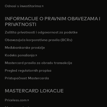
opens in a new tab
Odnosi s investitorima
INFORMACIJE O PRAVNIM OBAVEZAMA I
PRIVATNOSTI
Zaštita privatnosti i odgovornost za podatke
Obavezujuća korporativna pravila (BCRs)
Međubankarske provizije
opens in a new tab
Kodeks ponašanja
Mastercard pravila za obradu transakcija
Pregled regulatornih propisa
Pristupačnost Mastercarda
MASTERCARD LOKACIJE
opens in a new tab
Priceless.com