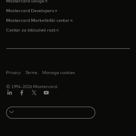
opens in a new tab
Mastercard usluge
opens in a new tab
Mastercard Developers
opens in a new tab
Mastercard Marketinški centar
opens in a new tab
Centar za inkluzivni rast
Privacy
Terms
Manage cookies
© 1994-2026 Mastercard.
LinkedIn
Facebook
Twitter/X
Youtube
Select
a
country