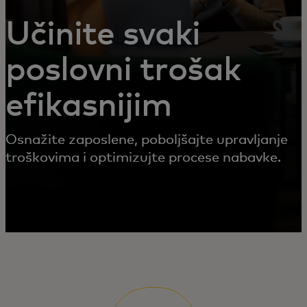
Učinite svaki
poslovni trošak
efikasnijim
Osnažite zaposlene, poboljšajte upravljanje
troškovima i optimizujte procese nabavke.