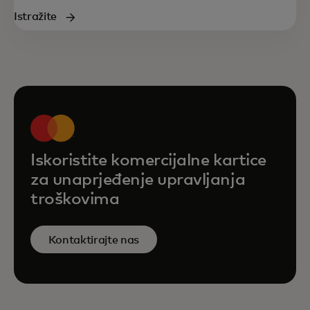
Istražite
Iskoristite komercijalne kartice
za unaprjeđenje upravljanja
troškovima
Kontaktirajte nas