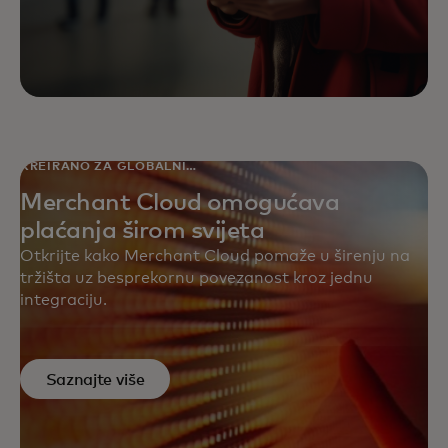
KREIRANO ZA GLOBALNI
DOMET
Merchant Cloud omogućava
plaćanja širom svijeta
Otkrijte kako Merchant Cloud pomaže u širenju na
tržišta uz besprekornu povezanost kroz jednu
integraciju.
Saznajte više