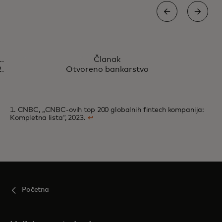
ČLANAK
Članak
Kako zajedno kreiramo
Saznajte više
Otvoreno bankarstvo
budućnost plaćanja
1. CNBC, „CNBC-ovih top 200 globalnih fintech kompanija:
Kompletna lista“, 2023.
↩
Početna