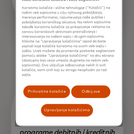
Koristimo kolačiće i slične tehnologije ("Kolačići") na
našim veb sajtovima u cilju njihovog poboljšanja,
merenja performansi, razumevanja naše publike i
poboljšanja korisničkog iskustva. Na nekim sajtovima
takođe koristimo kolačiće za prikazivanje reklama na
osnovu korisnikovih aktivnosti pretraživanja i
interesovanja na našem sajtu i drugim sajtovima.
Kliknite na "Upravljanje kolačićima" ispod da biste
saznali koje kolačiće koristimo na ovom veb-sajtu i
zašto. Uvek možete da promenite postavke saglasnosti
pomoću alatke "Upravljanje kolačićima" na dnu ekrana
(dostupno kao veza umesto dugmeta na nekim veb-
sajtovima). Ovo uključuje odbacivanje nekih ili svih
kolačića, osim onih koji su strogo neophodni za rad
sajta.
Prihvatite kolačiće
Odbij sve
Partnerstvo sa Mastercard-
Upravljanje kolačićima
om omogućilo nam je da brzo
i sigurno proširimo naše
programe debitnih i kreditnih