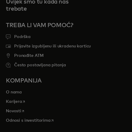
Uvijek smo tu kada nas
trebate
TREBA LI VAM POMOĆ?
Podrška
Prijavite izgubljenu ili ukradenu karticu
Pronađite ATM
Često postavljana pitanja
KOMPANIJA
O nama
opens in a new tab
Karijera
opens in a new tab
Novosti
opens in a new tab
Odnosi s investitorima