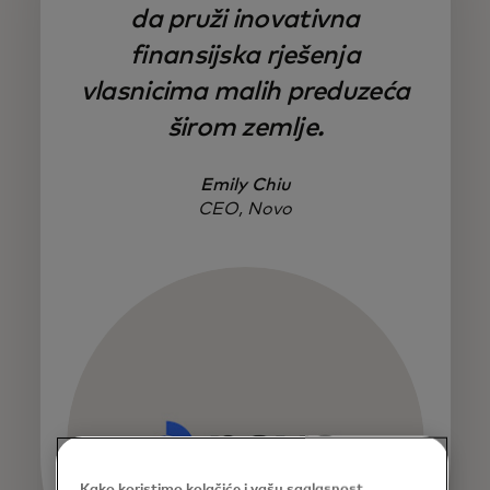
da pruži inovativna
finansijska rješenja
vlasnicima malih preduzeća
širom zemlje.
Emily Chiu
CEO, Novo
Kako koristimo kolačiće i vašu saglasnost