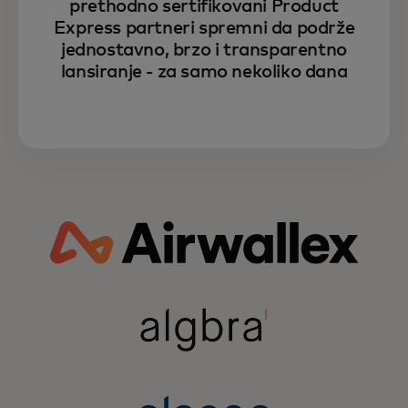
prethodno sertifikovani Product
Express partneri spremni da podrže
jednostavno, brzo i transparentno
lansiranje - za samo nekoliko dana
Saznajte više o tome kako
Mastercard može unaprijediti vaš
fintech rast kroz moć
partnerstava.