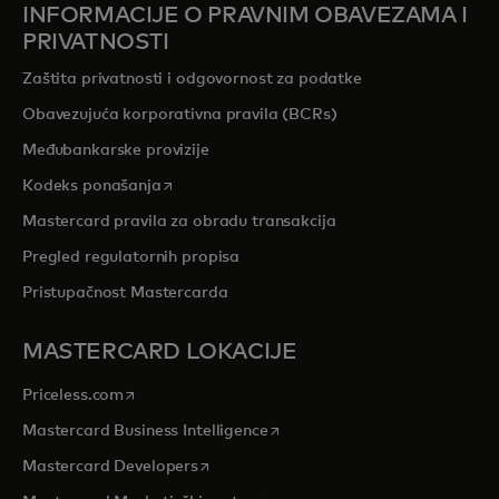
INFORMACIJE O PRAVNIM OBAVEZAMA I
PRIVATNOSTI
Zaštita privatnosti i odgovornost za podatke
Obavezujuća korporativna pravila (BCRs)
Međubankarske provizije
opens in a new tab
Kodeks ponašanja
Mastercard pravila za obradu transakcija
Pregled regulatornih propisa
Pristupačnost Mastercarda
MASTERCARD LOKACIJE
opens in a new tab
Priceless.com
opens in a new tab
Mastercard Business Intelligence
opens in a new tab
Mastercard Developers