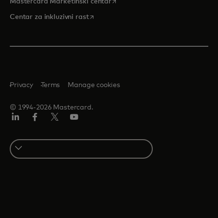
opens in a new tab
Mastercard Marketinški centar
opens in a new tab
Centar za inkluzivni rast
Privacy
Terms
Manage cookies
© 1994-2026 Mastercard.
LinkedIn
Facebook
Twitter/X
Youtube
Select
a
country