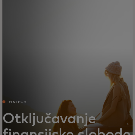
Za vas
Za biznis
Za svijet
Za inovatore
Novosti i trendovi
FINTECH
Otključavanje
finansijske slobode