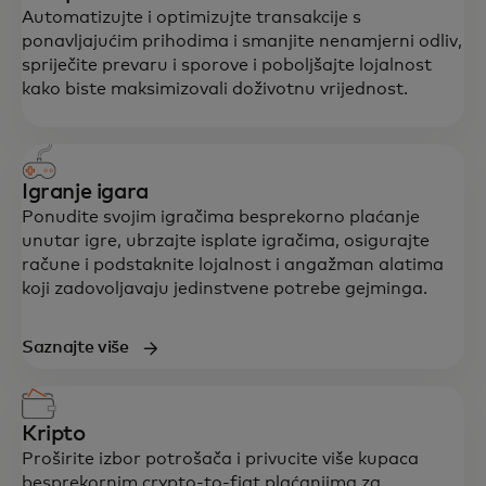
Automatizujte i optimizujte transakcije s
ponavljajućim prihodima i smanjite nenamjerni odliv,
spriječite prevaru i sporove i poboljšajte lojalnost
kako biste maksimizovali doživotnu vrijednost.
Igranje igara
Ponudite svojim igračima besprekorno plaćanje
unutar igre, ubrzajte isplate igračima, osigurajte
račune i podstaknite lojalnost i angažman alatima
koji zadovoljavaju jedinstvene potrebe gejminga.
Saznajte više
Kripto
Proširite izbor potrošača i privucite više kupaca
besprekornim crypto-to-fiat plaćanjima za