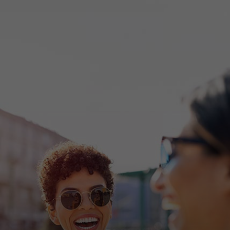
Za vas
Za biznis
Za svijet
Za inovatore
Novosti i trendovi