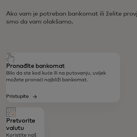
Ako vam je potreban bankomat ili želite provje
smo da vam olakšamo.​
Pronađite bankomat​
Bilo da ste kod kuće ili na putovanju, uvijek
možete pronaći najbliži bankomat.​
Pristupite
Pretvorite
valutu​
Koristite naš