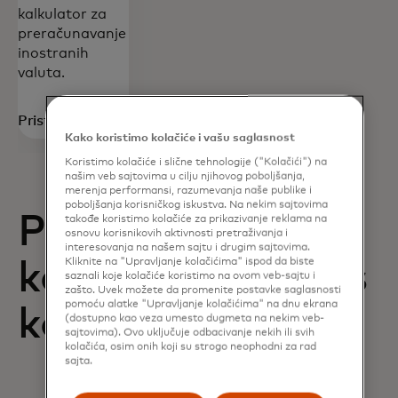
kalkulator za
preračunavanje
inostranih
valuta.​
Pristupite
Kako koristimo kolačiće i vašu saglasnost
Koristimo kolačiće i slične tehnologije ("Kolačići") na
našim veb sajtovima u cilju njihovog poboljšanja,
merenja performansi, razumevanja naše publike i
poboljšanja korisničkog iskustva. Na nekim sajtovima
Pogodnosti
takođe koristimo kolačiće za prikazivanje reklama na
osnovu korisnikovih aktivnosti pretraživanja i
interesovanja na našem sajtu i drugim sajtovima.
Kliknite na "Upravljanje kolačićima" ispod da biste
kartice i kako nas
saznali koje kolačiće koristimo na ovom veb-sajtu i
zašto. Uvek možete da promenite postavke saglasnosti
pomoću alatke "Upravljanje kolačićima" na dnu ekrana
kontaktirati
(dostupno kao veza umesto dugmeta na nekim veb-
sajtovima). Ovo uključuje odbacivanje nekih ili svih
kolačića, osim onih koji su strogo neophodni za rad
sajta.