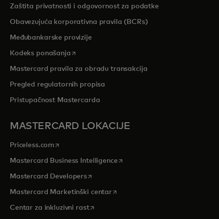
Zaštita privatnosti i odgovornost za podatke
Obavezujuća korporativna pravila (BCRs)
Međubankarske provizije
opens in a new tab
Kodeks ponašanja
Mastercard pravila za obradu transakcija
Pregled regulatornih propisa
Pristupačnost Mastercarda
MASTERCARD LOKACIJE
opens in a new tab
Priceless.com
opens in a new tab
Mastercard Business Intelligence
opens in a new tab
Mastercard Developers
opens in a new tab
Mastercard Marketinški centar
opens in a new tab
Centar za inkluzivni rast