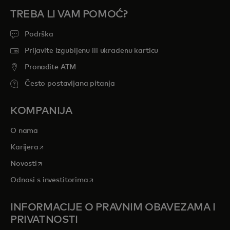
TREBA LI VAM POMOĆ?
Podrška
Prijavite izgubljenu ili ukradenu karticu
Pronađite ATM
Često postavljana pitanja
KOMPANIJA
O nama
opens in a new tab
Karijera
opens in a new tab
Novosti
opens in a new tab
Odnosi s investitorima
INFORMACIJE O PRAVNIM OBAVEZAMA I
PRIVATNOSTI