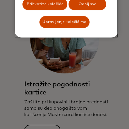
Prihvatite kolačiće
Odbij sve
Upravljanje kolačićima
Istražite pogodnosti
kartice​
Zaštita pri kupovini i brojne prednosti
samo su deo onoga što vam
korišćenje Mastercard kartice donosi.​