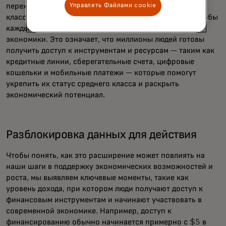
переходном периоде, либо уже доминирует средний
Управлять Файлами cookie
класс, мы должны воспользоваться возможностью, чтобы
каждый получил доступ к преимуществам цифровой
экономики. Это означает, что миллионы людей готовы
получить доступ к инструментам и ресурсам — таким как
кредитные линии, сберегательные счета, цифровые
кошельки и мобильные платежи — которые помогут
укрепить их статус среднего класса и раскрыть
экономический потенциал.
Разблокировка данных для действия
Чтобы понять, как это расширение может повлиять на
наши шаги в поддержку экономических возможностей и
роста, мы выявляем ключевые моменты, такие как
уровень дохода, при котором люди получают доступ к
финансовым инструментам и начинают участвовать в
современной экономике. Например, доступ к
финансированию обычно начинается примерно с $5 в