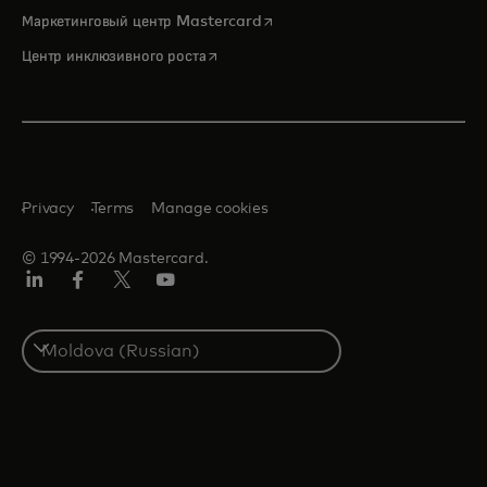
opens in a new tab
Маркетинговый центр Mastercard
opens in a new tab
Центр инклюзивного роста
Privacy
Terms
Manage cookies
© 1994-2026 Mastercard.
LinkedIn
Facebook
Twitter/X
Youtube
Select
a
country