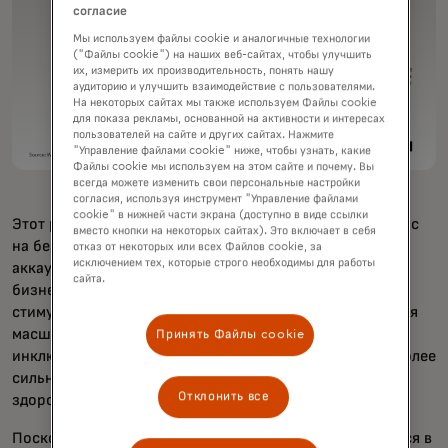
согласие
Мы используем файлы cookie и аналогичные технологии
("Файлы cookie") на наших веб-сайтах, чтобы улучшить
их, измерить их производительность, понять нашу
аудиторию и улучшить взаимодействие с пользователями.
На некоторых сайтах мы также используем Файлы cookie
для показа рекламы, основанной на активности и интересах
пользователей на сайте и других сайтах. Нажмите
"Управление файлами cookie" ниже, чтобы узнать, какие
Файлы cookie мы используем на этом сайте и почему. Вы
всегда можете изменить свои персональные настройки
согласия, используя инструмент "Управление файлами
cookie" в нижней части экрана (доступно в виде ссылки
Этот рост изменит модели потребления, увеличив спрос
вместо кнопки на некоторых сайтах). Это включает в себя
на безопасные продукты и услуги, такие как цифровые
отказ от некоторых или всех Файлов cookie, за
исключением тех, которые строго необходимы для работы
аккаунты. Это создаст новые возможности для малого
сайта.
бизнеса — новую группу потребителей, способных
стимулировать спрос и предоставлять возможности для
масштабирования. И это будет стимулировать более
Принять Файлы cookie
инклюзивный экономический рост по всему миру — более
сильный средний класс означает путь к финансовому
Отклонить все
здоровью, устойчивости и безопасности.
Поскольку большая часть этого региона либо находится в