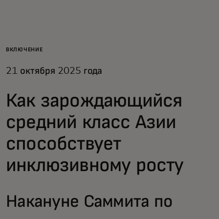
Для вас
Для бизнеса
ВКЛЮЧЕНИЕ
21 октября 2025 года
Для всего мира
Как зарождающийся
Для новаторов
средний класс Азии
способствует
Новости и тренды
инклюзивному росту
Накануне Саммита по