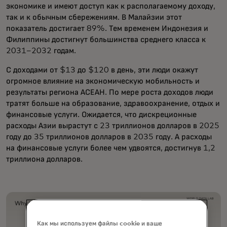
экономике и имеют доступ как к располагаемому доходу,
так и к обычным сбережениям. В Малайзии этот
показатель достигает 89%. Тем временем Индонезия и
Филиппины достигнут большинства среднего класса к
2031–2032 годам.
С доходами от $13 до $120 в день, эти люди окажут
огромное влияние на экономическую мобильность и
результаты региона АСЕАН. По мере роста доходов люди
тратят больше на образование, здравоохранение, отдых и
финансовые услуги. Ожидается, что дискреционные
расходы Азии вырастут с 23 триллионов долларов в 2025
году до 35 триллионов долларов в 2035 году. А расходы
на финансовые услуги более чем удвоятся, достигнув 1,2
триллиона долларов.
Как мы используем файлы cookie и ваше