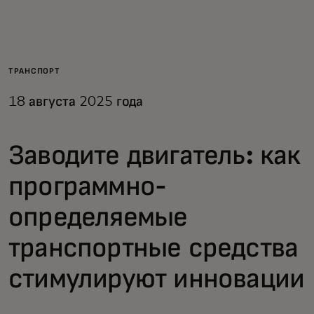
Для вас
Для бизнеса
ТРАНСПОРТ
18 августа 2025 года
Для всего мира
Заводите двигатель: как
Для новаторов
программно-
Новости и тренды
определяемые
транспортные средства
стимулируют инновации