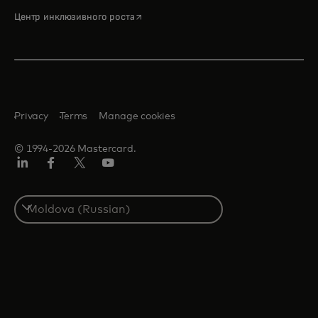
opens in a new tab
Центр инклюзивного роста
Privacy
Terms
Manage cookies
© 1994-2026 Mastercard.
LinkedIn
Facebook
Twitter/X
Youtube
Select
a
country