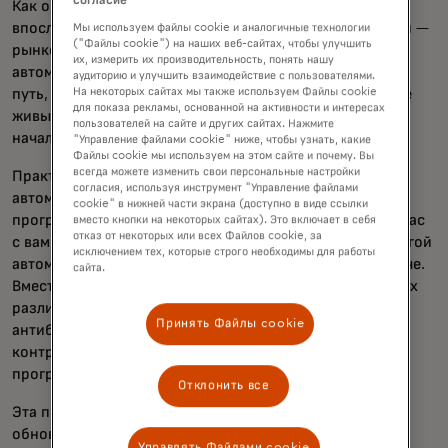
согласие
Как оказалось, эти рингтоны открыли ворота в то, что
впоследствии стало индустрией мобильной коммерции —
Мы используем файлы cookie и аналогичные технологии
("Файлы cookie") на наших веб-сайтах, чтобы улучшить
рынком, оценивающийся в
триллионы
долларов. Хотя
их, измерить их производительность, понять нашу
автомобильной отрасли ещё предстоит пройти долгий
аудиторию и улучшить взаимодействие с пользователями.
путь, прежде чем её цифровые рынки станут такими же
На некоторых сайтах мы также используем Файлы cookie
для показа рекламы, основанной на активности и интересах
живыми, как мобильные устройства, инженеры уже
пользователей на сайте и других сайтах. Нажмите
начали закладывать основу.
"Управление файлами cookie" ниже, чтобы узнать, какие
Файлы cookie мы используем на этом сайте и почему. Вы
всегда можете изменить свои персональные настройки
Практически каждый крупный производитель
согласия, используя инструмент "Управление файлами
автомобилей переходит к продаже так называемых
cookie" в нижней части экрана (доступно в виде ссылки
программно-определённых автомобилей (SDV). Для нас
вместо кнопки на некоторых сайтах). Это включает в себя
отказ от некоторых или всех Файлов cookie, за
с вами SDV выглядят и функционируют как любой другой
исключением тех, которые строго необходимы для работы
автомобиль, но внутри они работают совершенно иначе.
сайта.
Вместо отдельных чипов и компонентов, определяющих
различные аспекты поведения автомобиля, таких как
Принять Файлы cookie
антиблокировочная система тормозов или система
контроля тяги, всё в SDV определяется с помощью
программного обеспечения.
Отклонить все
Эта программная система позволяет осуществлять
обновления по беспроводной сети (OTA), которые
Управлять Файлами cookie