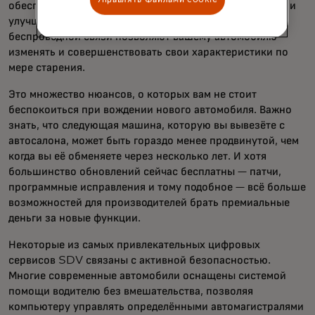
обеспечивают постоянное добавление новых функций и
улучшение функциональности. Обновления по
беспроводной связи позволяют вашему автомобилю
изменять и совершенствовать свои характеристики по
мере старения.
Это множество нюансов, о которых вам не стоит
беспокоиться при вождении нового автомобиля. Важно
знать, что следующая машина, которую вы вывезёте с
автосалона, может быть гораздо менее продвинутой, чем
когда вы её обменяете через несколько лет. И хотя
большинство обновлений сейчас бесплатны — патчи,
программные исправления и тому подобное — всё больше
возможностей для производителей брать премиальные
деньги за новые функции.
Некоторые из самых привлекательных цифровых
сервисов SDV связаны с активной безопасностью.
Многие современные автомобили оснащены системой
помощи водителю без вмешательства, позволяя
компьютеру управлять определёнными автомагистралями