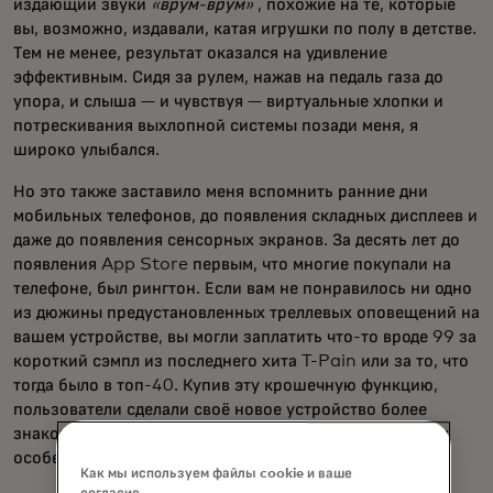
издающий звуки
«врум-врум»
, похожие на те, которые
вы, возможно, издавали, катая игрушки по полу в детстве.
Тем не менее, результат оказался на удивление
эффективным. Сидя за рулем, нажав на педаль газа до
упора, и слыша — и чувствуя — виртуальные хлопки и
потрескивания выхлопной системы позади меня, я
широко улыбался.
Но это также заставило меня вспомнить ранние дни
мобильных телефонов, до появления складных дисплеев и
даже до появления сенсорных экранов. За десять лет до
появления App Store первым, что многие покупали на
телефоне, был рингтон. Если вам не понравилось ни одно
из дюжины предустановленных треллевых оповещений на
вашем устройстве, вы могли заплатить что-то вроде 99 за
короткий сэмпл из последнего хита T-Pain или за то, что
тогда было в топ-40. Купив эту крошечную функцию,
пользователи сделали своё новое устройство более
знакомым и более точно адаптированным к их личным
особенностям.
Как мы используем файлы cookie и ваше