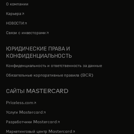
О компании
opens in a new tab
Карьера
opens in a new tab
НОВОСТИ
opens in a new tab
Связи с инвесторами
ЮРИДИЧЕСКИЕ ПРАВА И
КОНФИДЕНЦИАЛЬНОСТЬ
Конфиденциальность и ответственность за данные
Обязательные корпоративные правила (BCR)
САЙТЫ MASTERCARD
opens in a new tab
Priceless.com
opens in a new tab
Услуги Mastercard
opens in a new tab
Разработчики Mastercard
opens in a new tab
Маркетинговый центр Mastercard