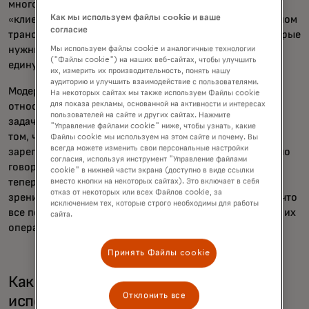
много денег, сил и времени, чтобы создать общий
Как мы используем файлы cookie и ваше
«клиентский путь» для открытого кольца в общественном
согласие
транспорте. Затем мы подумали обо всех услугах, которые
нужны этим пассажирам, и о том, как их определить —
Мы используем файлы cookie и аналогичные технологии
("Файлы cookie") на наших веб-сайтах, чтобы улучшить
единую концепцию сервиса.
их, измерить их производительность, понять нашу
аудиторию и улучшить взаимодействие с пользователями.
Модернизация нашей инфраструктуры, учитывая её
На некоторых сайтах мы также используем Файлы cookie
для показа рекламы, основанной на активности и интересах
относительно старый характер, также была важной
пользователей на сайте и других сайтах. Нажмите
задачей. И, я бы сказал, третья причина заключается в
"Управление файлами cookie" ниже, чтобы узнать, какие
том, что TransLink выступает в качестве
Файлы cookie мы используем на этом сайте и почему. Вы
всегда можете изменить свои персональные настройки
зарегистрированного продавца, а не оператора. Обычно
согласия, используя инструмент "Управление файлами
говорили бы, что железная дорога была торговцем, а
cookie" в нижней части экрана (доступно в виде ссылки
теперь торговцами стали мы. Таким образом, с точки
вместо кнопки на некоторых сайтах). Это включает в себя
отказ от некоторых или всех Файлов cookie, за
зрения экосистемы, речь шла о том, чтобы убедиться, что
исключением тех, которые строго необходимы для работы
все понимают, как мы собираем деньги и выплачиваем их
сайта.
операторам.
Принять Файлы cookie
Как OVpay изменила способы
Отклонить все
использования общественного