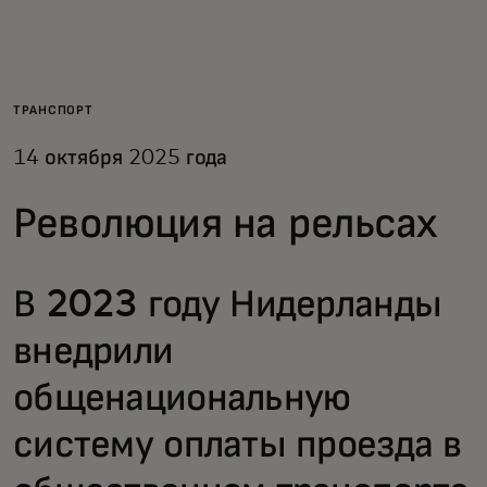
Для вас
Для бизнеса
ТРАНСПОРТ
14 октября 2025 года
Для всего мира
Революция на рельсах
Для новаторов
В 2023 году Нидерланды
Новости и тренды
внедрили
общенациональную
систему оплаты проезда в