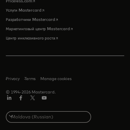
opens in a new tab
Priceless.com
opens in a new tab
Услуги Mastercard
opens in a new tab
Разработчики Mastercard
opens in a new tab
Маркетинговый центр Mastercard
opens in a new tab
Центр инклюзивного роста
Privacy
Terms
Manage cookies
© 1994-2026 Mastercard.
LinkedIn
Facebook
Twitter/X
Youtube
Select
a
country