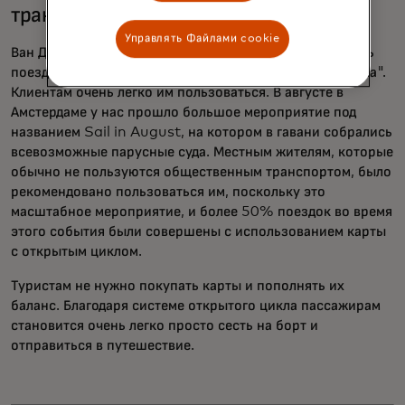
транспорта в Нидерландах?
Управлять Файлами cookie
Ван Дейк: Допустим, в масштабах всей страны четверть
поездок уже совершается по системе "открытого цикла".
Клиентам очень легко им пользоваться. В августе в
Амстердаме у нас прошло большое мероприятие под
названием Sail in August, на котором в гавани собрались
всевозможные парусные суда. Местным жителям, которые
обычно не пользуются общественным транспортом, было
рекомендовано пользоваться им, поскольку это
масштабное мероприятие, и более 50% поездок во время
этого события были совершены с использованием карты
с открытым циклом.
Туристам не нужно покупать карты и пополнять их
баланс. Благодаря системе открытого цикла пассажирам
становится очень легко просто сесть на борт и
отправиться в путешествие.