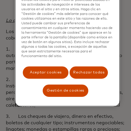
utilizamos cookies para mostrar publicidad basada en
las actividades de navegación e intereses de los
usuarios en el sitio y en otros sitios. Haga clic en
“Gestión de cookies” más adelante para conocer qué
cookies utilizamos en este sitio y las razones de ello.
Lo que NO está Cubierto (Exclusiones)
Usted puede cambiar sus preferencias de
consentimiento en cualquier momento haciendo uso de
Los siguientes artículos están excluidos de la
la herramienta “Gestión de cookies” que aparece en la
cobertura bajo este plan de seguro:
parte inferior de la pantalla (disponible como enlace en
vez de botón en algunos sitios). Esto incluye rechazar
algunas o todas las cookies, a excepción de aquellas
1. Cualquier vehículo motorizado: incluyendo
que sean estrictamente necesarias para el
automóviles, botes y aviones, y cualquier equipo y/o
funcionamiento del sitio.
partes necesarias para su operación y/o
mantenimiento;
Aceptar cookies
Rechazar todas
2. Accesorios permanentes de residencia y/o
instalaciones de negocio, incluyendo entre otros,
Gestión de cookies
pero no limitado a alfombrados, pisos y/o baldosas,
aires acondicionados, refrigeradores, o
calefactores;
3. Los cheques de viajero, dinero en efectivo,
boletos de cualquier tipo; instrumentos negociables;
lingotes; monedas o estampillas raras o preciosas;