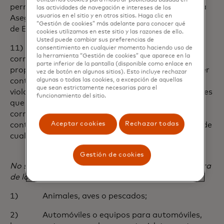
utilizamos cookies para mostrar publicidad basada en
permanente en el País de Residencia de la Persona
las actividades de navegación e intereses de los
usuarios en el sitio y en otros sitios. Haga clic en
Asegurada (No aplica para el beneficio de Pérdida
“Gestión de cookies” más adelante para conocer qué
de Equipaje);
cookies utilizamos en este sitio y las razones de ello.
Usted puede cambiar sus preferencias de
11) La Compañía y / o Reasegurador
consentimiento en cualquier momento haciendo uso de
la herramienta “Gestión de cookies” que aparece en la
correspondiente, no será responsable de
parte inferior de la pantalla (disponible como enlace en
proporcionar cualquier cobertura o hacer cualquier
vez de botón en algunos sitios). Esto incluye rechazar
continuación de pago si el hacerlo implica estar en
algunas o todas las cookies, a excepción de aquellas
que sean estrictamente necesarias para el
violación de cualquier ley o reglamento de sanciones
funcionamiento del sitio.
que expondría a La Compañía y / o Reasegurador
correspondiente, su sociedad matriz o su entidad
Aceptar cookies
Rechazar todas
controlante ulterior a cualquier sanción en virtud de
cualquier ley o reglamento de sanciones.
Gestión de cookies
No se ofrece cobertura por la pérdida de cualquiera
de los siguientes elementos:
1) Animales, aves o pescados;
2) Automóviles o equipos para automóviles,