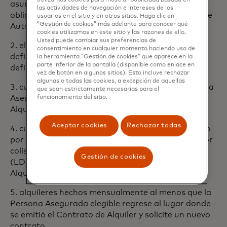
utilizamos cookies para mostrar publicidad basada en
asuma bajo cualquier Contrato, otro que no sea la
las actividades de navegación e intereses de los
obligación del deducible bajo la Póliza de Seguro de
usuarios en el sitio y en otros sitios. Haga clic en
“Gestión de cookies” más adelante para conocer qué
Automóvil de la Persona Asegurada.
cookies utilizamos en este sitio y las razones de ello.
Usted puede cambiar sus preferencias de
2. el alquiler de un vehículo que no cumpla con la
consentimiento en cualquier momento haciendo uso de
definición de un “Vehículo de Alquiler”, como se
la herramienta “Gestión de cookies” que aparece en la
parte inferior de la pantalla (disponible como enlace en
define aquí;
vez de botón en algunos sitios). Esto incluye rechazar
algunas o todas las cookies, a excepción de aquellas
3. cualquier colisión que ocurra mientras la Persona
que sean estrictamente necesarias para el
Asegurada elegible esté violando el Contrato de
funcionamiento del sitio.
Alquiler;
Aceptar cookies
Rechazar todas
4. cualquier pérdida cubierta por el seguro de daño
por colisión (total o parcial) o renuncia de daño por
colisión (CDW) o renuncia de daño por pérdida
Gestión de cookies
(LDW) comprado a través de la Empresa de
Alquiler;
5. alquileres hechos mensualmente al menos que la
Persona Asegurada elegible regrese al lugar donde
se emitió el Contrato de Alquiler y solicite un nuevo
contrato.