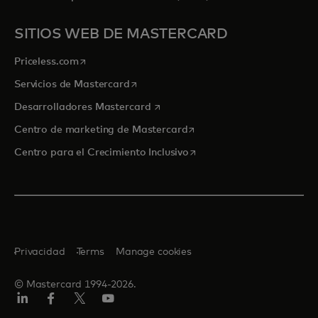
SITIOS WEB DE MASTERCARD
se abre en una pestaña nueva
Priceless.com
se abre en una pestaña nueva
Servicios de Mastercard
se abre en una pestaña nueva
Desarrolladores Mastercard
se abre en una pestaña nu
Centro de marketing de Mastercard
se abre en una pestaña nu
Centro para el Crecimiento Inclusivo
Privacidad
Terms
Manage cookies
© Mastercard 1994-2026.
LinkedIn
Facebook
Twitter/X
YouTube