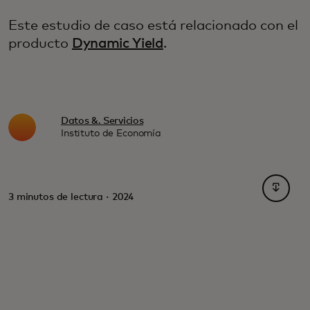
Este estudio de caso está relacionado con el
producto
Dynamic Yield
.
Datos &. Servicios
Instituto de Economía
se abre
3 minutos de lectura · 2024