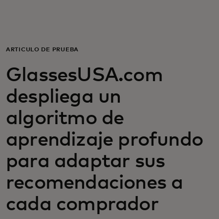
Para ti
Para empresas
ARTÍCULO DE PRUEBA
GlassesUSA.com
Para el mundo
despliega un
Para innovadores
algoritmo de
aprendizaje profundo
Noticias y tendencias
para adaptar sus
recomendaciones a
cada comprador