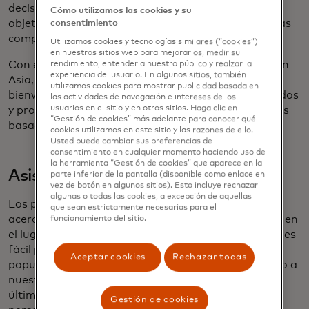
decisiones más informadas. L'Oréal destaca su
Cómo utilizamos las cookies y su
objetivo de reducir el consumo excesivo y prevenir las
consentimiento
compras innecesarias de productos.
Utilizamos cookies y tecnologías similares (“cookies”)
en nuestros sitios web para mejorarlos, medir su
Con este nuevo dispositivo, que se está probando en
rendimiento, entender a nuestro público y realzar la
experiencia del usuario. En algunos sitios, también
Asia, la industria de la belleza está dando la
utilizamos cookies para mostrar publicidad basada en
bienvenida a productos más precisos y personalizados
las actividades de navegación e intereses de los
usuarios en el sitio y en otros sitios. Haga clic en
y promoviendo opciones de compra más inteligentes
“Gestión de cookies” más adelante para conocer qué
basadas en la ciencia en lugar de las tendencias.
cookies utilizamos en este sitio y las razones de ello.
Usted puede cambiar sus preferencias de
consentimiento en cualquier momento haciendo uso de
la herramienta “Gestión de cookies” que aparece en la
Asistentes personales para todos
parte inferior de la pantalla (disponible como enlace en
vez de botón en algunos sitios). Esto incluye rechazar
algunas o todas las cookies, a excepción de aquellas
Los plazos y las citas tienen una forma única de
que sean estrictamente necesarias para el
acercar sigilosamente a nosotros. Desde reuniones en
funcionamiento del sitio.
el lugar de trabajo hasta recordatorios personales, es
fácil perder la noción de qué es qué. Siri y Alexa
Aceptar cookies
Rechazar todas
popularizaron los asistentes digitales, respondiendo a
nuestras preguntas cotidianas sobre el clima o las
últimas noticias. Ahora, con ChatGPT, su asistente
Gestión de cookies