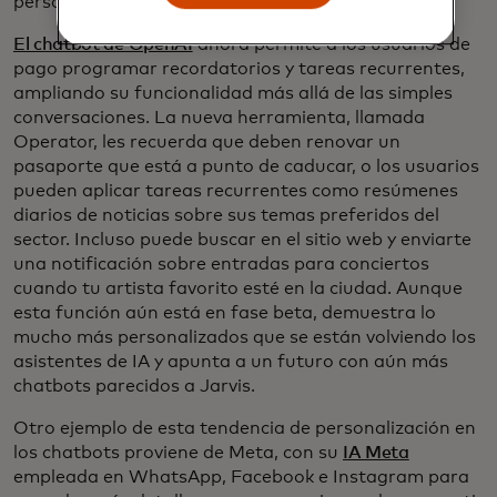
personal obtuvo un ascenso.
El chatbot de OpenAI
ahora permite a los usuarios de
pago programar recordatorios y tareas recurrentes,
ampliando su funcionalidad más allá de las simples
conversaciones. La nueva herramienta, llamada
Operator, les recuerda que deben renovar un
pasaporte que está a punto de caducar, o los usuarios
pueden aplicar tareas recurrentes como resúmenes
diarios de noticias sobre sus temas preferidos del
sector. Incluso puede buscar en el sitio web y enviarte
una notificación sobre entradas para conciertos
cuando tu artista favorito esté en la ciudad. Aunque
esta función aún está en fase beta, demuestra lo
mucho más personalizados que se están volviendo los
asistentes de IA y apunta a un futuro con aún más
chatbots parecidos a Jarvis.
Otro ejemplo de esta tendencia de personalización en
los chatbots proviene de Meta, con su
IA Meta
empleada en WhatsApp, Facebook e Instagram para