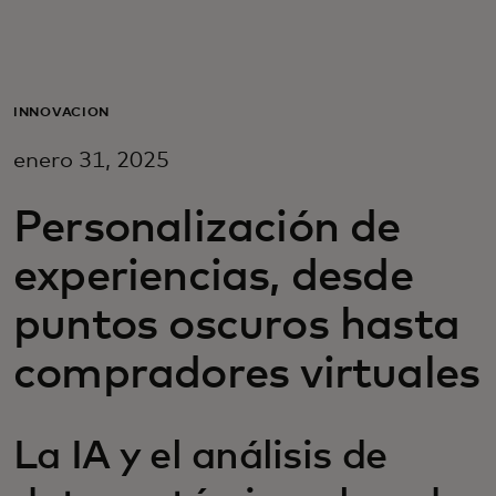
Para ti
Para empresas
INNOVACIÓN
enero 31, 2025
Para el mundo
Personalización de
Para innovadores
experiencias, desde
puntos oscuros hasta
Noticias y tendencias
compradores virtuales
La IA y el análisis de