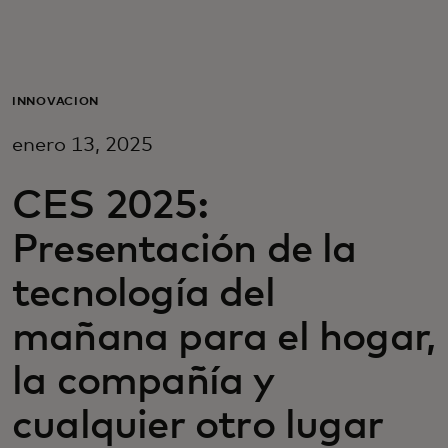
Para ti
Para empresas
INNOVACIÓN
enero 13, 2025
Para el mundo
CES 2025:
Para innovadores
Presentación de la
tecnología del
Noticias y tendencias
mañana para el hogar,
la compañía y
cualquier otro lugar