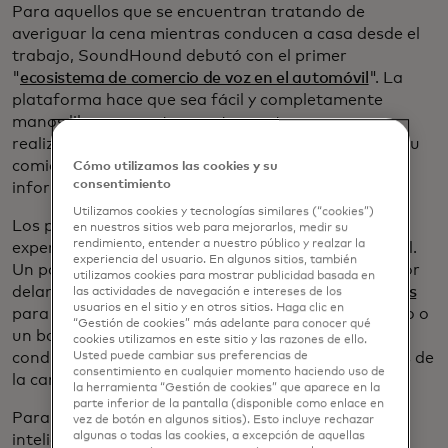
Para aquellos que se encuentran tratando de
averiguar la cena mientras conducen a casa desde el
trabajo, SoundHound debutó con el primer
"
ecosistema de comercio de voz en el automóvil
". La
plataforma hace que sea fácil y completamente
manos libres encontrar restaurantes cercanos,
realizar y pagar su pedido y navegar para recoger su
comida, todo usando su voz a través del sistema de
Cómo utilizamos las cookies y su
consentimiento
información y entretenimiento de su automóvil.
Utilizamos cookies y tecnologías similares (“cookies”)
Los pedidos de comida son solo una parte de la
en nuestros sitios web para mejorarlos, medir su
rendimiento, entender a nuestro público y realzar la
experiencia emergente del comercio en el automóvil.
experiencia del usuario. En algunos sitios, también
Un panel llamado "Pagos de vehículos: el camino por
utilizamos cookies para mostrar publicidad basada en
delante" discutió el potencial de usar
pagos digitales
las actividades de navegación e intereses de los
usuarios en el sitio y en otros sitios. Haga clic en
para permitir que alguien pague el estacionamiento o
“Gestión de cookies” más adelante para conocer qué
un boleto para un evento, todo sin que los
cookies utilizamos en este sitio y las razones de ello.
Usted puede cambiar sus preferencias de
conductores quiten las manos del volante o los ojos de
consentimiento en cualquier momento haciendo uso de
la carretera.
la herramienta “Gestión de cookies” que aparece en la
parte inferior de la pantalla (disponible como enlace en
Para aquellos con la vista puesta en la tecnología
vez de botón en algunos sitios). Esto incluye rechazar
algunas o todas las cookies, a excepción de aquellas
inteligente a gran escala, Toyota proporcionó una