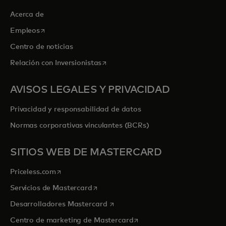
Acerca de
se abre en una pestaña nueva
Empleos
Centro de noticias
se abre en una pestaña nueva
Relación con Inversionistas
AVISOS LEGALES Y PRIVACIDAD
Privacidad y responsabilidad de datos
Normas corporativas vinculantes (BCRs)
SITIOS WEB DE MASTERCARD
se abre en una pestaña nueva
Priceless.com
se abre en una pestaña nueva
Servicios de Mastercard
se abre en una pestaña nueva
Desarrolladores Mastercard
se abre en una pestaña nu
Centro de marketing de Mastercard