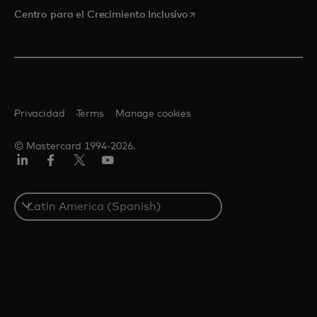
se abre en una pestaña nu
Centro para el Crecimiento Inclusivo
Privacidad
Terms
Manage cookies
© Mastercard 1994-2026.
LinkedIn
Facebook
Twitter/X
YouTube
Select
a
country