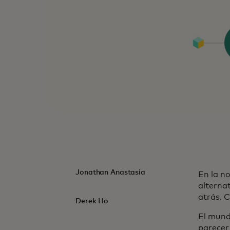
Jonathan Anastasia
En la no
alterna
atrás. 
Derek Ho
El mund
parecer