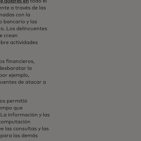
de dólares en
todo el
nte a través de las
onadas con la
o bancario y las
ro. Los delincuentes
se crean
bre actividades
s financieros,
 desbaratar la
(por ejemplo,
ncuentes de atacar a
os permitió
tiempo que
La información y las
a computación
e las consultas y las
 para las demás