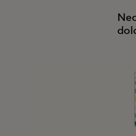
Neq
dol