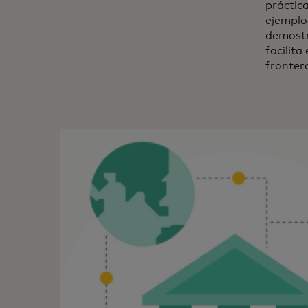
práctic
ejemplo
demostr
facilita
fronter