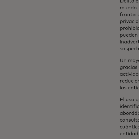
Delito 
mundo. 
frontera
privacid
prohibic
pueden 
inadver
sospech
Un mayo
gracias 
activida
reducien
las enti
El uso 
identif
abordáb
consult
cuántica
entidad