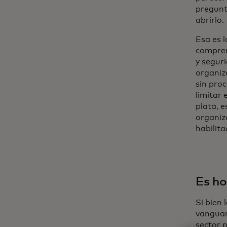
pregunta
abrirlo.
Esa es 
compre
y seguri
organiza
sin proc
limitar 
plata, 
organiz
habilita
Es ho
Si bien
vanguar
sector p