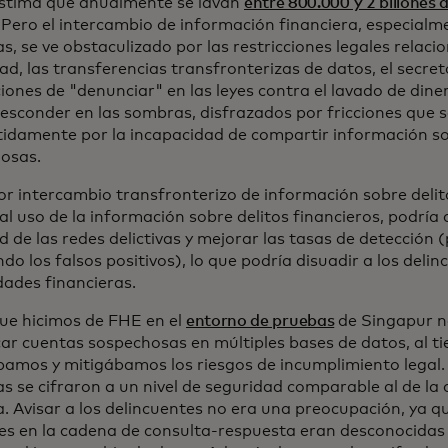
estima que anualmente se lavan
entre 800.000 y 2 billones 
Pero el intercambio de información financiera, especialme
s, se ve obstaculizado por las restricciones legales relaci
ad, las transferencias transfronterizas de datos, el secret
iones de "denunciar" en las leyes contra el lavado de dine
esconder en las sombras, disfrazados por fricciones que 
tidamente por la incapacidad de compartir información so
osas.
r intercambio transfronterizo de información sobre delito
al uso de la información sobre delitos financieros, podría
d de las redes delictivas y mejorar las tasas de detección 
do los falsos positivos), lo que podría disuadir a los deli
dades financieras.
que hicimos de FHE en el
entorno de pruebas
de Singapur n
icar cuentas sospechosas en múltiples bases de datos, al 
amos y mitigábamos los riesgos de incumplimiento legal. 
as se cifraron a un nivel de seguridad comparable al de l
. Avisar a los delincuentes no era una preocupación, ya qu
es en la cadena de consulta-respuesta eran desconocidas