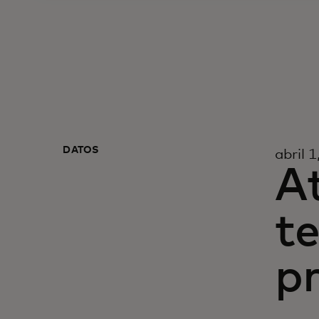
DATOS
abril 
At
te
p