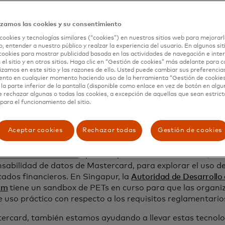
 años.
izamos las cookies y su consentimiento
 ejecutiva de la administración Biden-Harris sobre inteligenci
cookies y tecnologías similares (“cookies”) en nuestros sitios web para mejorarl
incluyó una sección completa sobre el aceleramiento del de
, entender a nuestro público y realzar la experiencia del usuario. En algunos sit
gías que preservan la privacidad, la promoción de la adopc
cookies para mostrar publicidad basada en las actividades de navegación e inter
ías por parte de las agencias federales y el desarrollo de
 el sitio y en otros sitios. Haga clic en “Gestión de cookies” más adelante para 
lizamos en este sitio y las razones de ello. Usted puede cambiar sus preferencia
ividad de estas técnicas.
ento en cualquier momento haciendo uso de la herramienta “Gestión de cookie
la parte inferior de la pantalla (disponible como enlace en vez de botón en algun
mundial, las
autoridades de protección de datos y privacida
e rechazar algunas o todas las cookies, a excepción de aquellas que sean estri
un plan que incluía la promoción del desarrollo y el uso d
para el funcionamiento del sitio.
tes, incluidas las PET, que pueden generar confianza y pr
Aceptar cookies
Rechazar todas
Gestión de cookies
 legisladores y reguladores también están investigando y 
pacio. La Autoridad de Conducta Financiera del Reino Uni
s en Datos Sintéticos
, que incluye a Caroline Louveaux, dir
nsabilidad de datos de Mastercard, para explorar el uso de
cados financieros. En Singapur, la
Autoridad de Desarrollo
mm
tiene un sandbox de PETs en curso para que las organi
e uso práctico con respecto a los requisitos reglamentario
ercard, también estamos ayudando a llevar estas tecnolog