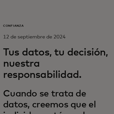
Para ti
Para empresas
CONFIANZA
12 de septiembre de 2024
Para el mundo
Tus datos, tu decisión,
Para innovadores
nuestra
responsabilidad.
Noticias y tendencias
Cuando se trata de
datos, creemos que el