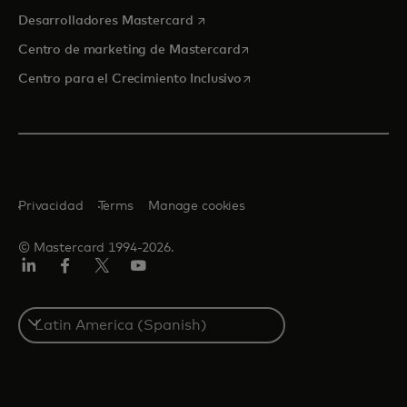
se abre en una pestaña nueva
Desarrolladores Mastercard
se abre en una pestaña nu
Centro de marketing de Mastercard
se abre en una pestaña nu
Centro para el Crecimiento Inclusivo
Privacidad
Terms
Manage cookies
© Mastercard 1994-2026.
LinkedIn
Facebook
Twitter/X
YouTube
Select
a
country