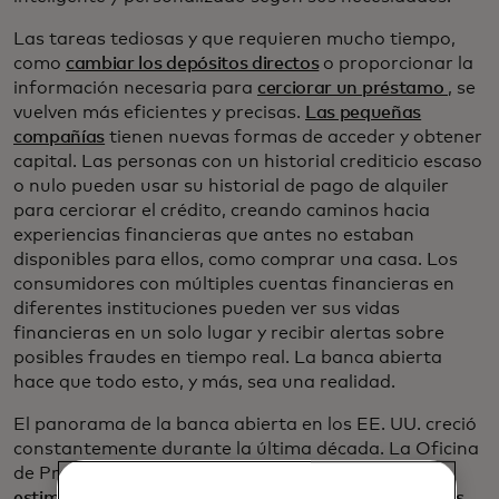
Las tareas tediosas y que requieren mucho tiempo,
como
cambiar los depósitos directos
o proporcionar la
información necesaria para
cerciorar un préstamo
, se
vuelven más eficientes y precisas.
Las pequeñas
compañías
tienen nuevas formas de acceder y obtener
capital. Las personas con un historial crediticio escaso
o nulo pueden usar su historial de pago de alquiler
para cerciorar el crédito, creando caminos hacia
experiencias financieras que antes no estaban
disponibles para ellos, como comprar una casa. Los
consumidores con múltiples cuentas financieras en
diferentes instituciones pueden ver sus vidas
financieras en un solo lugar y recibir alertas sobre
posibles fraudes en tiempo real. La banca abierta
hace que todo esto, y más, sea una realidad.
El panorama de la banca abierta en los EE. UU. creció
constantemente durante la última década. La Oficina
de Protección Financiera del Consumidor (CFPB)
estima que al menos 100 millones de estadounidenses