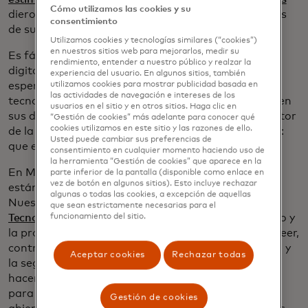
Cómo utilizamos las cookies y su
dieron licencia a un tercero para acceder a los datos
consentimiento
de sus cuentas para obtener mejores servicios.
Utilizamos cookies y tecnologías similares (“cookies”)
en nuestros sitios web para mejorarlos, medir su
Es fácil entender por qué: en la era altamente
rendimiento, entender a nuestro público y realzar la
digitalizada en la que vivimos, los consumidores
experiencia del usuario. En algunos sitios, también
esperan que sus experiencias financieras sean tan
utilizamos cookies para mostrar publicidad basada en
las actividades de navegación e intereses de los
tecnológicamente avanzadas como ellos. Comparten
usuarios en el sitio y en otros sitios. Haga clic en
sus datos para obtener estos servicios, pero un factor
“Gestión de cookies” más adelante para conocer qué
cookies utilizamos en este sitio y las razones de ello.
de la experiencia debe priorizar por encima de todo:
Usted puede cambiar sus preferencias de
que esos datos
estén
protegidos y seguros.
consentimiento en cualquier momento haciendo uso de
la herramienta “Gestión de cookies” que aparece en la
En Mastercard, nos atenemos a los más altos
parte inferior de la pantalla (disponible como enlace en
vez de botón en algunos sitios). Esto incluye rechazar
estándares de prácticas de datos responsables.
algunas o todas las cookies, a excepción de aquellas
Nuestros
Principios de Responsabilidad de Datos y
que sean estrictamente necesarias para el
Tecnología,
lanzados en 2019, se basan en el respeto y
funcionamiento del sitio.
la protección de los derechos de las personas a poseer,
controlar y beneficiarse de sus datos. La privacidad y
Aceptar cookies
Rechazar todas
la seguridad están integradas en todo lo que
hacemos. Estos compromisos son fundamentales
para nuestra visión de un ecosistema de banca
Gestión de cookies