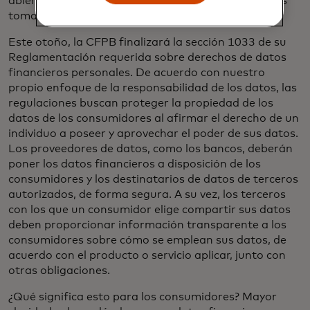
abierta estable y seguro que permita a las personas
tomar el control de sus vidas financieras.
Este otoño, la CFPB finalizará la sección 1033 de su
Reglamentación requerida sobre derechos de datos
financieros personales. De acuerdo con nuestro
propio enfoque de la responsabilidad de los datos, las
regulaciones buscan proteger la propiedad de los
datos de los consumidores al afirmar el derecho de un
individuo a poseer y aprovechar el poder de sus datos.
Los proveedores de datos, como los bancos, deberán
poner los datos financieros a disposición de los
consumidores y los destinatarios de datos de terceros
autorizados, de forma segura. A su vez, los terceros
con los que un consumidor elige compartir sus datos
deben proporcionar información transparente a los
consumidores sobre cómo se emplean sus datos, de
acuerdo con el producto o servicio aplicar, junto con
otras obligaciones.
¿Qué significa esto para los consumidores? Mayor