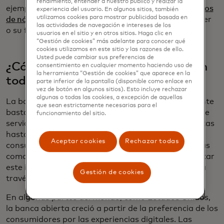
rendimiento, entender a nuestro público y realzar la
ejemplo, dando a los prestamistas acceso a sus
datos
experiencia del usuario. En algunos sitios, también
utilizamos cookies para mostrar publicidad basada en
de nómina
, su historial de pagos regulares de alquiler
las actividades de navegación e intereses de los
o su flujo de caja general.
usuarios en el sitio y en otros sitios. Haga clic en
“Gestión de cookies” más adelante para conocer qué
cookies utilizamos en este sitio y las razones de ello.
Usted puede cambiar sus preferencias de
¿Cómo funciona la banca abierta en
consentimiento en cualquier momento haciendo uso de
la herramienta “Gestión de cookies” que aparece en la
todo el mundo?
parte inferior de la pantalla (disponible como enlace en
vez de botón en algunos sitios). Esto incluye rechazar
algunas o todas las cookies, a excepción de aquellas
La banca abierta existió de una forma u otra durante
que sean estrictamente necesarias para el
bastante tiempo. Pero en los últimos años, el tipo de
funcionamiento del sitio.
servicios que permite, desde la agregación de cuentas
hasta los pagos, está siendo adoptado por
Aceptar cookies
Rechazar todas
consumidores y compañías a medida que compañías
como Mastercard amplían su capacidad para facilitar
este intercambio de datos rápido, simple y seguro a
Gestión de cookies
través de sus
servicios de banca abierta
.
En algunas partes del mundo, como Estados Unidos,
la banca abierta creció a partir de la preferencia de los
consumidores por las experiencias digitales. Las