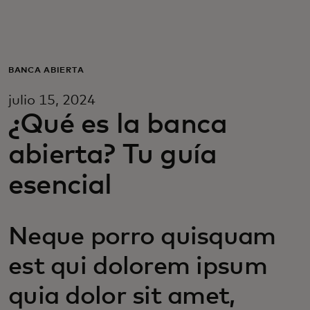
Para ti
Para empresas
BANCA ABIERTA
julio 15, 2024
Para el mundo
¿Qué es la banca
abierta? Tu guía
Para innovadores
esencial
Noticias y tendencias
Neque porro quisquam
est qui dolorem ipsum
quia dolor sit amet,