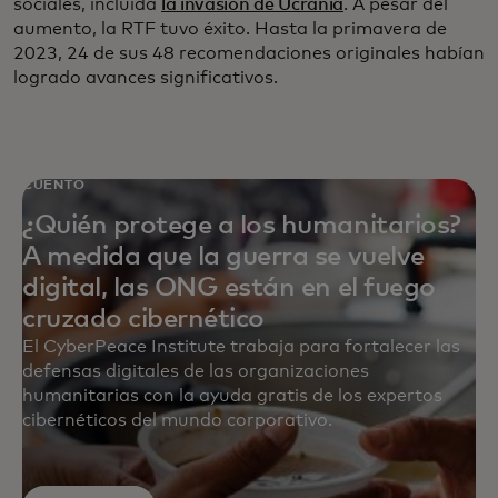
sociales, incluida
la invasión de Ucrania
. A pesar del
aumento, la RTF tuvo éxito. Hasta la primavera de
2023, 24 de sus 48 recomendaciones originales habían
logrado avances significativos.
CUENTO
¿Quién protege a los humanitarios?
A medida que la guerra se vuelve
digital, las ONG están en el fuego
cruzado cibernético
El CyberPeace Institute trabaja para fortalecer las
defensas digitales de las organizaciones
humanitarias con la ayuda gratis de los expertos
cibernéticos del mundo corporativo.