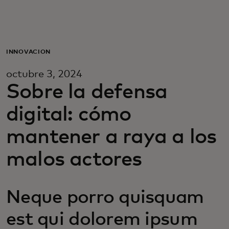
Para ti
Para empresas
INNOVACIÓN
octubre 3, 2024
Para el mundo
Sobre la defensa
digital: cómo
Para innovadores
mantener a raya a los
Noticias y tendencias
malos actores
Neque porro quisquam
est qui dolorem ipsum