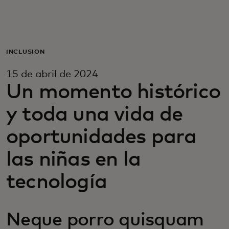
Para ti
Para empresas
INCLUSIÓN
15 de abril de 2024
Para el mundo
Un momento histórico
y toda una vida de
Para innovadores
oportunidades para
Noticias y tendencias
las niñas en la
tecnología
Neque porro quisquam