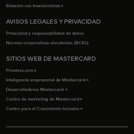
se abre en una pestaña nueva
Relación con Inversionistas
AVISOS LEGALES Y PRIVACIDAD
Privacidad y responsabilidad de datos
Normas corporativas vinculantes (BCRs)
SITIOS WEB DE MASTERCARD
se abre en una pestaña nueva
Priceless.com
se abre en una pestaña
Inteligencia empresarial de Mastercard
se abre en una pestaña nueva
Desarrolladores Mastercard
se abre en una pestaña nu
Centro de marketing de Mastercard
se abre en una pestaña nu
Centro para el Crecimiento Inclusivo