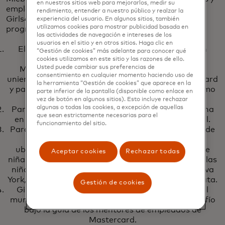
en nuestros sitios web para mejorarlos, medir su
empleados de Mastercard y participantes de
rendimiento, entender a nuestro público y realzar la
Girls4Tech para celebrar el 10º aniversario del
experiencia del usuario. En algunos sitios, también
utilizamos cookies para mostrar publicidad basada en
programa STEM.
las actividades de navegación e intereses de los
usuarios en el sitio y en otros sitios. Haga clic en
El 23 de abril, la fundadora de Girls4Tech, Susan
“Gestión de cookies” más adelante para conocer qué
Warner (al centro), el director ejecutivo de
cookies utilizamos en este sitio y las razones de ello.
Usted puede cambiar sus preferencias de
Mastercard, Michael Miebach (a su derecha), se
consentimiento en cualquier momento haciendo uso de
unieron a otros ejecutivos y empleados de Mastercard
la herramienta “Gestión de cookies” que aparece en la
y participantes de Girls4Tech para celebrar el décimo
parte inferior de la pantalla (disponible como enlace en
aniversario del programa STEM.
vez de botón en algunos sitios). Esto incluye rechazar
algunas o todas las cookies, a excepción de aquellas
Participantes de Girls4Tech en el toque de campana
que sean estrictamente necesarias para el
en la Bolsa de Valores de Nueva York el 23 de abril.
funcionamiento del sitio.
Para celebrar el Día Internacional de la Niña el 11 de
octubre, los voluntarios de Girls4Tech en 12
ubicaciones en siete países acogieron a cientos de
Aceptar cookies
Rechazar todas
niñas. Aquí, la voluntaria Susan Gaudio capacita a las
niñas en la sede de la compañía en Purchase, Nueva
York, mientras trabajan en un ejercicio sobre big data.
Gestión de cookies
Girls4Tech llegó a 5,7 millones de niñas en todo el
mundo. Aquí, las niñas de Dublín abordan un desafío
bajo la guía de los mentores de empleados de
Mastercard.