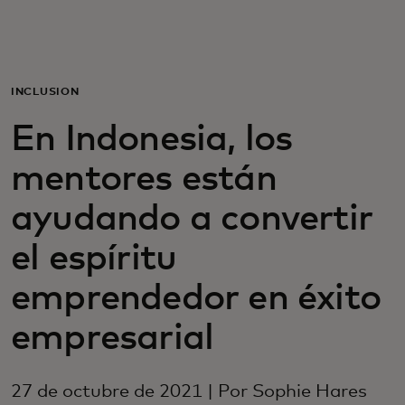
Para ti
Para empresas
INCLUSIÓN
En Indonesia, los
Para el mundo
mentores están
Para innovadores
ayudando a convertir
el espíritu
Noticias y tendencias
emprendedor en éxito
empresarial
27 de octubre de 2021 | Por Sophie Hares