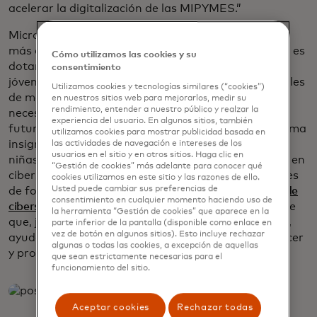
acelerar la digitalización de las MIPYMES.”
MicroMentor Indonesia forma parte de la iniciativa
más amplia Mastercard Academy 2.0, cuyo objetivo es
Cómo utilizamos las cookies y su
dotar a 100.000 indonesios —desde escolares y
consentimiento
jóvenes adultos hasta emprendedores y profesionales
Utilizamos cookies y tecnologías similares (“cookies”)
de mediana edad— de las habilidades digitales que
en nuestros sitios web para mejorarlos, medir su
rendimiento, entender a nuestro público y realzar la
necesitan para tener éxito en las economías del
experiencia del usuario. En algunos sitios, también
futuro. Mastercard 2.0 incluye
Girls4Tech
, el programa
utilizamos cookies para mostrar publicidad basada en
insignia de educación STEM de la compañía para
las actividades de navegación e intereses de los
usuarios en el sitio y en otros sitios. Haga clic en
niñas de 8 a 14 años; un programa de capacitación en
“Gestión de cookies” más adelante para conocer qué
ciberseguridad y colocación laboral para estudiantes
cookies utilizamos en este sitio y las razones de ello.
Usted puede cambiar sus preferencias de
de formación profesional; y
un kit de herramientas de
consentimiento en cualquier momento haciendo uso de
se abre en una pestaña nueva
ciberseguridad en línea
de la Global Cyber Alliance
la herramienta “Gestión de cookies” que aparece en la
que, junto con el programa MicroMentor Indonesia,
parte inferior de la pantalla (disponible como enlace en
vez de botón en algunos sitios). Esto incluye rechazar
ayudará a emprendedores como Ashar a hacer crecer
algunas o todas las cookies, a excepción de aquellas
y proteger sus negocios.
que sean estrictamente necesarias para el
funcionamiento del sitio.
Aceptar cookies
Rechazar todas