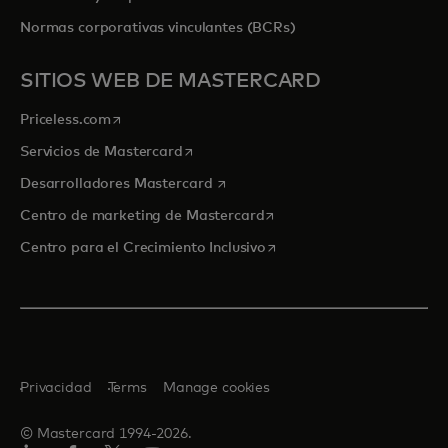
Normas corporativas vinculantes (BCRs)
SITIOS WEB DE MASTERCARD
se abre en una pestaña nueva
Priceless.com
se abre en una pestaña nueva
Servicios de Mastercard
se abre en una pestaña nueva
Desarrolladores Mastercard
se abre en una pestaña nu
Centro de marketing de Mastercard
se abre en una pestaña nu
Centro para el Crecimiento Inclusivo
Privacidad
Terms
Manage cookies
© Mastercard 1994-2026.