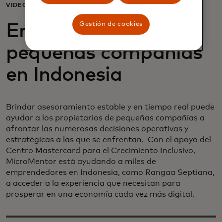
VIDEO
Gestión de cookies
Empoderando a las
pequeñas compañías
en Indonesia
Brindar asesoramiento estable y en tiempo real puede
ayudar a los propietarios de pequeñas compañías a
afrontar las numerosas decisiones operativas y
estratégicas a las que se enfrentan. Con el apoyo del
Centro Mastercard para el Crecimiento Inclusivo,
MicroMentor está ayudando a miles de
emprendedores en Indonesia, como Rangaa Septiana,
a acceder a la experiencia que necesitan para
prosperar en una economía cada vez más digital.