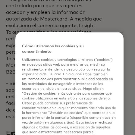
controlada para que los agentes
accedan y empleen la información
autorizada de Mastercard. A medida que
evoluciona el comercio agente, Insight
Tokens permitirá a los consumidores
recibir, con su consentimiento,
experiencias e información más
Cómo utilizamos las cookies y su
consentimiento
personalizadas y útiles. Los Insight
Tokens se basan en la tecnología
Utilizamos cookies y tecnologías similares (“cookies”)
en nuestros sitios web para mejorarlos, medir su
Mastercard ya respaldada por socios
rendimiento, entender a nuestro público y realzar la
B2B, como SAP Concur.
experiencia del usuario. En algunos sitios, también
utilizamos cookies para mostrar publicidad basada en
- Servicios de consultoría de agentes:
las actividades de navegación e intereses de los
usuarios en el sitio y en otros sitios. Haga clic en
soporte experto para ayudar a los
“Gestión de cookies” más adelante para conocer qué
emisores, adquirentes, comerciantes y
cookies utilizamos en este sitio y las razones de ello.
facilitadores de IA a diseñar experiencias
Usted puede cambiar sus preferencias de
consentimiento en cualquier momento haciendo uso de
de compra inteligentes e implementar
la herramienta “Gestión de cookies” que aparece en la
estas soluciones más rápido.
parte inferior de la pantalla (disponible como enlace en
vez de botón en algunos sitios). Esto incluye rechazar
algunas o todas las cookies, a excepción de aquellas
Establecer los estándares para el
que sean estrictamente necesarias para el