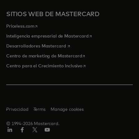
SITIOS WEB DE MASTERCARD
se abre en una pestaña nueva
Priceless.com
se abre en una pestaña
Inteligencia empresarial de Mastercard
se abre en una pestaña nueva
Desarrolladores Mastercard
se abre en una pestaña nu
Centro de marketing de Mastercard
se abre en una pestaña nu
Centro para el Crecimiento Inclusivo
Privacidad
Terms
Manage cookies
© 1994-2026 Mastercard.
LinkedIn
Facebook
Twitter/X
YouTube