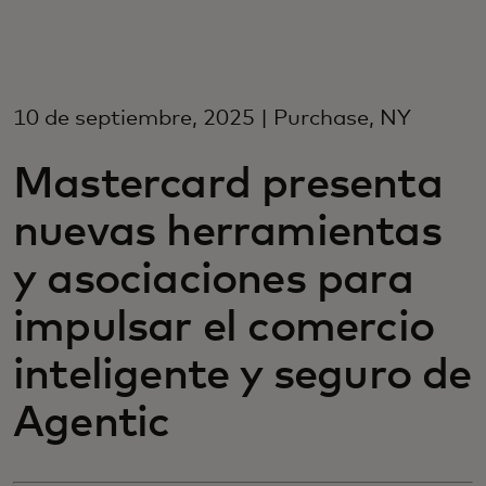
Para ti
Para empresas
10 de septiembre, 2025 | Purchase, NY
Mastercard presenta
Para el mundo
nuevas herramientas
Para innovadores
y asociaciones para
impulsar el comercio
Noticias y tendencias
inteligente y seguro de
Agentic