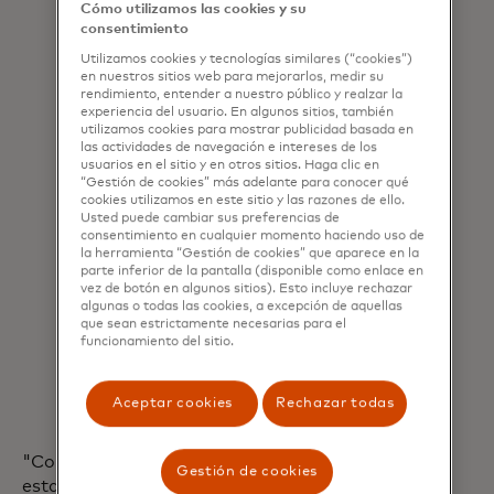
soluciones tecnológicas,
Cómo utilizamos las cookies y su
consentimiento
Mastercard brinda a negocios,
gobiernos, consumidores, fintechs,
Utilizamos cookies y tecnologías similares (“cookies”)
en nuestros sitios web para mejorarlos, medir su
instituciones financieras y demás
rendimiento, entender a nuestro público y realzar la
actores del ecosistema las
experiencia del usuario. En algunos sitios, también
herramientas y recursos necesarios
utilizamos cookies para mostrar publicidad basada en
las actividades de navegación e intereses de los
para adoptar nuevas formas de
usuarios en el sitio y en otros sitios. Haga clic en
operar y relacionar con sus clientes.
“Gestión de cookies” más adelante para conocer qué
Al compartir no solo tecnología,
cookies utilizamos en este sitio y las razones de ello.
Usted puede cambiar sus preferencias de
sino también experiencia y mejores
consentimiento en cualquier momento haciendo uso de
prácticas, Mastercard facilita una
la herramienta “Gestión de cookies” que aparece en la
parte inferior de la pantalla (disponible como enlace en
adopción más eficiente, reduce las
vez de botón en algunos sitios). Esto incluye rechazar
brechas y promueve una
algunas o todas las cookies, a excepción de aquellas
transformación sostenible que
que sean estrictamente necesarias para el
funcionamiento del sitio.
fortalece la competencia y
resiliencia de todos los
participantes en un entorno cada
Aceptar cookies
Rechazar todas
vez más digital.
"Como Banco Central de Reservación
Gestión de cookies
estamos comprometidos con la