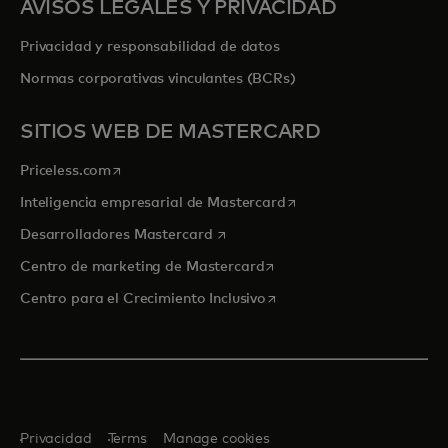
AVISOS LEGALES Y PRIVACIDAD
Privacidad y responsabilidad de datos
Normas corporativas vinculantes (BCRs)
SITIOS WEB DE MASTERCARD
se abre en una pestaña nueva
Priceless.com
se abre en una pestaña
Inteligencia empresarial de Mastercard
se abre en una pestaña nueva
Desarrolladores Mastercard
se abre en una pestaña nu
Centro de marketing de Mastercard
se abre en una pestaña nu
Centro para el Crecimiento Inclusivo
Privacidad
Terms
Manage cookies