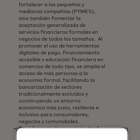
fortalecer a las pequeñas y
medianas compañías (PYMES),
sino también fomentar la
aceptación generalizada de
servicios financieros formales en
negocios de todos los tamaños. Al
promover el uso de herramientas
digitales de pago, financiamiento
accesible y educación financiera en
comercios de todo tipo, se amplía el
acceso de más personas a la
economía formal, facilitando la
bancarización de sectores
tradicionalmente excluidos y
construyendo un entorno
económico más justo, resiliente e
inclusivo para consumidores,
negocios y comunidades.
Transferencia de conocimiento: A
través de sus capacidades y