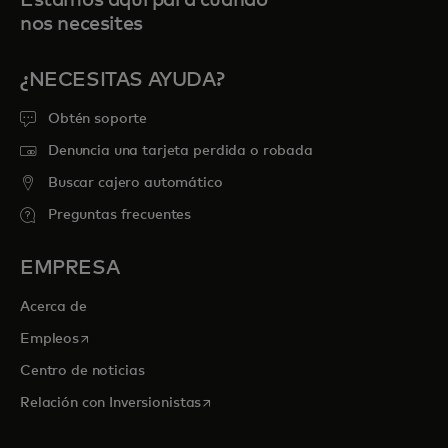
Estamos aquí para cuando
nos necesites
¿NECESITAS AYUDA?
Obtén soporte
Denuncia una tarjeta perdida o robada
Buscar cajero automático
Preguntas frecuentes
EMPRESA
Acerca de
se abre en una pestaña nueva
Empleos
Centro de noticias
se abre en una pestaña nueva
Relación con Inversionistas