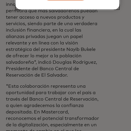
innovación y digitalización, lo cual nos
permitirá que más salvadoreños puedan
tener acceso a nuevos productos y
servicios, siendo parte de una verdadera
inclusión financiera, en la cual las
alianzas privadas juegan un papel
relevante y en línea con la visión
estratégica del presidente Nayib Bukele
de ofrecer lo mejor a la población
salvadoreña", indicó Douglas Rodríguez,
Presidente del Banco Central de
Reservación de El Salvador.
"Esta colaboración representa una
oportunidad para trabajar con el país a
través del Banco Central de Reservación,
a quien agradecemos la confianza
depositada. En Mastercard,
reconocemos el potencial transformador
de la digitalización, especialmente en un