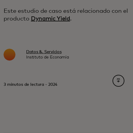
Este estudio de caso está relacionado con el
producto
Dynamic Yield
.
Datos &. Servicios
Instituto de Economía
se abre
3 minutos de lectura · 2024