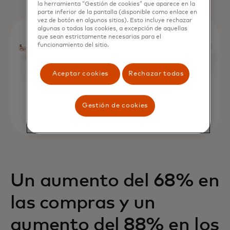
la herramienta “Gestión de cookies” que aparece en la
parte inferior de la pantalla (disponible como enlace en
vez de botón en algunos sitios). Esto incluye rechazar
algunas o todas las cookies, a excepción de aquellas
que sean estrictamente necesarias para el
funcionamiento del sitio.
Aceptar cookies
Rechazar todas
Gestión de cookies
Un aumento del 68% en
las compras y un
aumento del 88% en los