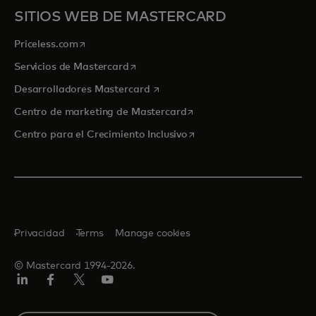
SITIOS WEB DE MASTERCARD
se abre en una pestaña nueva
Priceless.com
se abre en una pestaña nueva
Servicios de Mastercard
se abre en una pestaña nueva
Desarrolladores Mastercard
se abre en una pestaña nu
Centro de marketing de Mastercard
se abre en una pestaña nu
Centro para el Crecimiento Inclusivo
Privacidad
Terms
Manage cookies
© Mastercard 1994-2026.
LinkedIn
Facebook
Twitter/X
YouTube