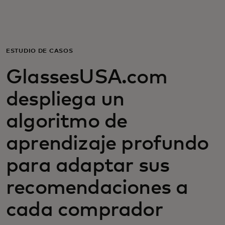
Para ti
Para empresas
ESTUDIO DE CASOS
GlassesUSA.com
Para el mundo
despliega un
Para innovadores
algoritmo de
aprendizaje profundo
Noticias y tendencias
para adaptar sus
recomendaciones a
cada comprador