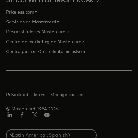
SITIOS WEB DE MASTERCARD
se abre en una pestaña nueva
Priceless.com
se abre en una pestaña nueva
Servicios de Mastercard
se abre en una pestaña nueva
Desarrolladores Mastercard
se abre en una pestaña nu
Centro de marketing de Mastercard
se abre en una pestaña nu
Centro para el Crecimiento Inclusivo
Privacidad
Terms
Manage cookies
© Mastercard 1994-2026.
LinkedIn
Facebook
Twitter/X
YouTube
Select
a