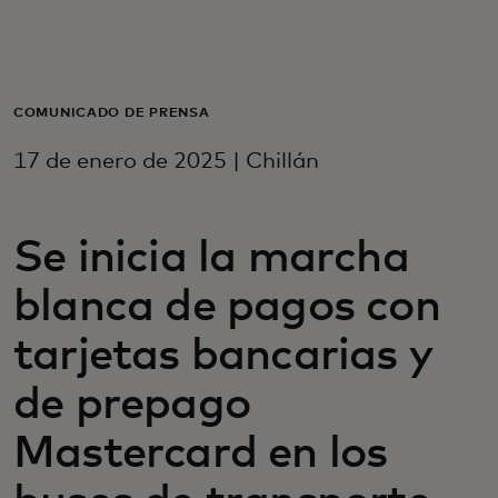
Para ti
Para empresas
COMUNICADO DE PRENSA
17 de enero de 2025 | Chillán
Para el mundo
Se inicia la marcha
Para innovadores
blanca de pagos con
Noticias y tendencias
tarjetas bancarias y
de prepago
Mastercard en los