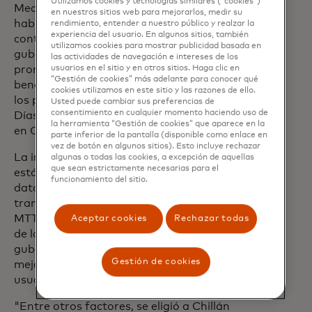
Utilizamos cookies y tecnologías similares (“cookies”)
Mediante este tipo de proyectos de
en nuestros sitios web para mejorarlos, medir su
habilitación de pagos abiertos sin
rendimiento, entender a nuestro público y realzar la
experiencia del usuario. En algunos sitios, también
contacto en el transporte
utilizamos cookies para mostrar publicidad basada en
gubernamental de Chile, estamos
las actividades de navegación e intereses de los
usuarios en el sitio y en otros sitios. Haga clic en
promoviendo la inclusión financiera en
“Gestión de cookies” más adelante para conocer qué
beneficio de los usuarios, facilitándoles
cookies utilizamos en este sitio y las razones de ello.
los pagos en su día a día", explicó Thiago
Usted puede cambiar sus preferencias de
consentimiento en cualquier momento haciendo uso de
Días, Country Manager de Mastercard
la herramienta “Gestión de cookies” que aparece en la
en Chile y Cluster de Chile, Perú y Bolivia.
parte inferior de la pantalla (disponible como enlace en
vez de botón en algunos sitios). Esto incluye rechazar
La implementación del modelo con
algunas o todas las cookies, a excepción de aquellas
que sean estrictamente necesarias para el
estándar EMV (tecnología que emplea
funcionamiento del sitio.
datos digitales dinámicos en cada
transacción) nació de la iniciativa del
MTT, el cual trabaja en la modernización
Aceptar cookies
Rechazar todas
de los sistemas de pago del transporte
gubernamental en regiones, para así
Gestión de cookies
mejorar la calidad de vida de sus
usuarios.
"Entre otros factores, se eligió a Chillán