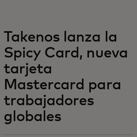
Para ti
Para empresas
Takenos lanza la
Spicy Card, nueva
Para el mundo
tarjeta
Para innovadores
Mastercard para
Noticias y tendencias
trabajadores
globales