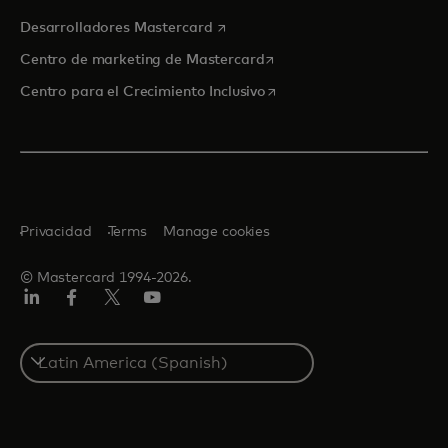
se abre en una pestaña nueva
Desarrolladores Mastercard
se abre en una pestaña nu
Centro de marketing de Mastercard
se abre en una pestaña nu
Centro para el Crecimiento Inclusivo
Privacidad
Terms
Manage cookies
© Mastercard 1994-2026.
LinkedIn
Facebook
Twitter/X
YouTube
Select
a
country