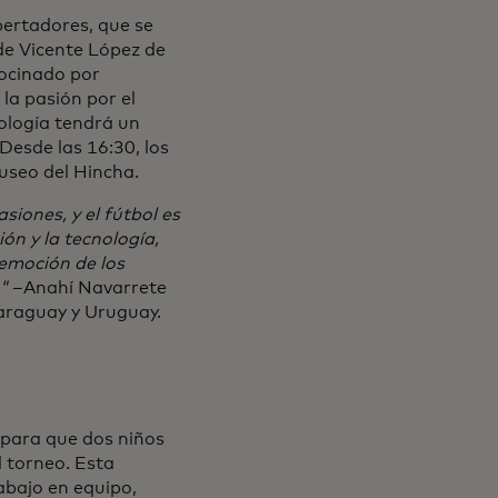
rtadores, que se
 de Vicente López de
rocinado por
la pasión por el
nología tendrá un
Desde las 16:30, los
Museo del Hincha.
iones, y el fútbol es
ón y la tecnología,
 emoción de los
"
–Anahí Navarrete
araguay y Uruguay.
 para que dos niños
l torneo. Esta
rabajo en equipo,