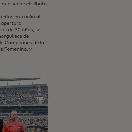
 que suene el silbato
queños entrarán al
 apertura.
más de 30 años, se
norgullece de
 de Campeones de la
s Femenina, y