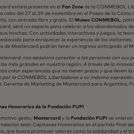
card estará presente en el
Fan Zone
de la CONMEBOL Libe
 a cabo del 27 al 29 de noviembre en el Paseo de la Costa
hs. con entrada libre y gratis. El
Museo CONMEBOL
, pat
ard, será un espacio para celebrar a los abandonados de 
 sus hinchas. Con actividades interactivas y juegos, la tec
estacado para enriquecer la experiencia de los visitantes. 
os de Mastercard podrán tener un ingreso anticipado al 
tercard, nos apasiona conectar a las personas con sus pas
las más grandes en nuestra región. A través de la innovaci
s crear experiencias que no tienen precio y que lleven la
s por la CONMEBOL Libertadores a su máxima expresión.
r, Gerente de Marketing de Mastercard para Argentina, P
nes Honorarios de la Fundación PUPI
emotivo gesto,
Mastercard
y la
Fundación PUPI
se unieron
undación sean Capitanes Honorarios en el partido final de
iva, que busca promover valores como la solidaridad y el t