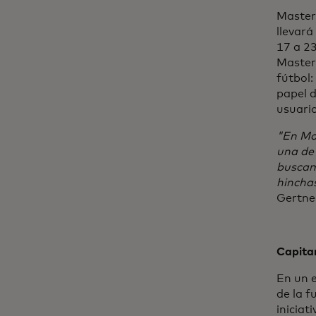
Master
llevará
17 a 23
Masterc
fútbol:
papel d
usuari
"En Mas
una de 
buscamo
hincha
Gertne
Capita
En un 
de la f
iniciat