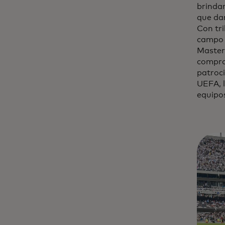
brindar
que dar
Con tri
campo d
Masterc
compro
patroci
UEFA, 
equipo