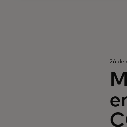
26 de 
M
e
C