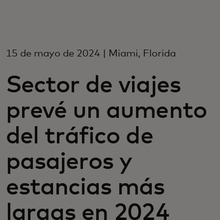
Para ti
Para empresas
15 de mayo de 2024 | Miami, Florida
Sector de viajes
Para el mundo
prevé un aumento
Para innovadores
del tráfico de
Noticias y tendencias
pasajeros y
estancias más
largas en 2024