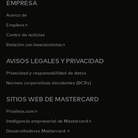
EMPRESA
Acerca de
se abre en una pestaña nueva
Empleos
Centro de noticias
se abre en una pestaña nueva
Relación con Inversionistas
AVISOS LEGALES Y PRIVACIDAD
Privacidad y responsabilidad de datos
Normas corporativas vinculantes (BCRs)
SITIOS WEB DE MASTERCARD
se abre en una pestaña nueva
Priceless.com
se abre en una pestaña
Inteligencia empresarial de Mastercard
se abre en una pestaña nueva
Desarrolladores Mastercard