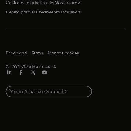
se abre en una pestaña nu
Centro de marketing de Mastercard
se abre en una pestaña nu
Centro para el Crecimiento Inclusivo
Privacidad
Terms
Manage cookies
© 1994-2026 Mastercard.
LinkedIn
Facebook
Twitter/X
YouTube
Select
a
country