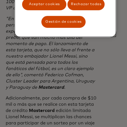
100% online", señaló Romina Simonelli,
Aceptar cookies
Rechazar todas
VP de Medios de pago en
Ualá
.
"En
Mastercard
conectamos a las
Gestión de cookies
personas con sus pasiones brindándoles
experiencias y momentos que no tienen
precio, que van mucho más allá del
momento de pago. El lanzamiento de
esta tarjeta, que no sólo lleva al frente a
nuestro embajador Lionel Messi, sino
que está pensada para todos los
fanáticos del fútbol, es un claro ejemplo
de ello", comentó Federico Cofman,
Cluster Leader para Argentina, Uruguay
y Paraguay de
Mastercard
.
Adicionalmente, por cada compra de $10
mil o más que se realice con esta tarjeta
de crédito
Mastercard
edición limitada
Lionel Messi, se multiplican las chances
para participar de un sorteo por un viaje