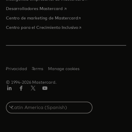
se abre en una pestaña nueva
Desarrolladores Mastercard
se abre en una pestaña nu
Centro de marketing de Mastercard
se abre en una pestaña nu
Centro para el Crecimiento Inclusivo
Privacidad
Terms
Manage cookies
© 1994-2026 Mastercard.
LinkedIn
Facebook
Twitter/X
YouTube
Select
a
country