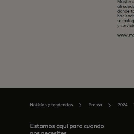
Masterc
alrededo
donde t
haciendo
tecnolog
y servic
www.ma
Noticias y tendencias
Prensa
2024
Estamos aquí para cuando
nos necesites