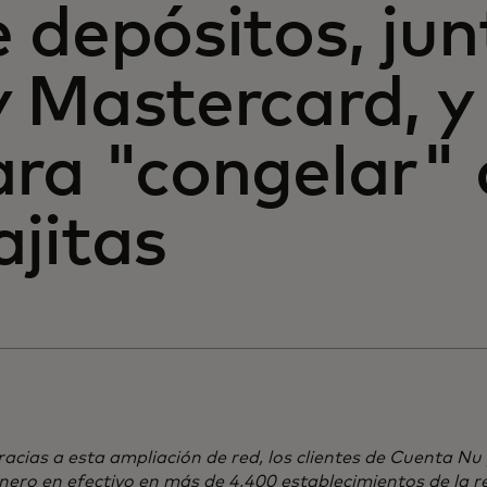
 depósitos, jun
y Mastercard, y
ra "congelar" 
jitas
acias a esta ampliación de red, los clientes de Cuenta Nu
nero en efectivo en más de 4,400 establecimientos de la r