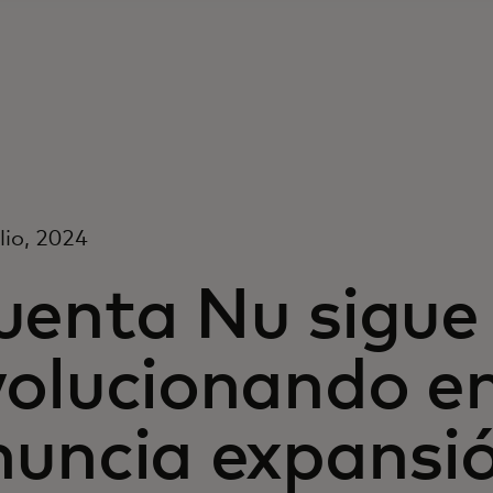
ulio, 2024
uenta Nu sigue
volucionando en
uncia expansió