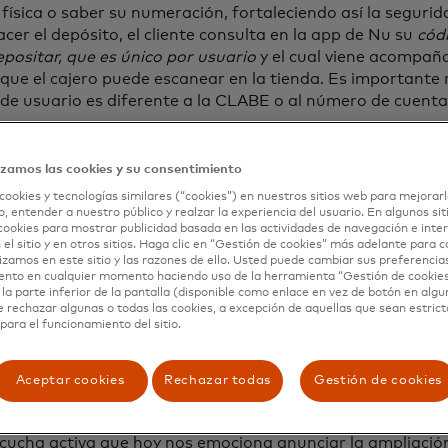
 física o saber su numeración, fortaleciendo así la segurid
cer el depósito, el cliente consulta en la app de Nu su
cód
positar, que es único por usuario
y el cual viene acompañ
que el cajero puede escanear en la tienda. Es importante 
de usuario es diferente a la CLABE o al número de cuenta
izamos las cookies y su consentimiento
as, más opciones para congelar ahorros en Caji
cookies y tecnologías similares (“cookies”) en nuestros sitios web para mejorarl
, entender a nuestro público y realzar la experiencia del usuario. En algunos sit
r de esta ampliación de red para depósitos en efectivo, Nu
cookies para mostrar publicidad basada en las actividades de navegación e inter
 el sitio y en otros sitios. Haga clic en “Gestión de cookies” más adelante para 
 opción para que sus clientes puedan congelar el dinero en
lizamos en este sitio y las razones de ello. Usted puede cambiar sus preferencia
ndo la posibilidad de hacerlo hasta por 90 días, recibiend
ento en cualquier momento haciendo uso de la herramienta “Gestión de cookie
la parte inferior de la pantalla (disponible como enlace en vez de botón en algun
interés anual fijo en este nuevo plazo. Así, a partir del 11 
e rechazar algunas o todas las cookies, a excepción de aquellas que sean estri
congelado en las Cajitas Nu por 28 días pasará a tener un
para el funcionamiento del sitio.
 anual, mientras que a 7 días ofrecerá un rendimiento de
 que ofrecen liquidez 24/7 ofrecerán un rendimiento anual
Aceptar cookies
Rechazar todas
Gestión de cookies
antemente escuchamos los comentarios de nuestros clien
alidades y opciones de ahorro que quisieran tener en cue
scucha activa que hoy nos emociona anunciar la ampliació