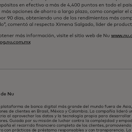
pósitos en efectivo a más de 4,400 puntos en todo el país
 más opciones de ahorro a largo plazo, como congelar el 
or 90 días, obteniendo uno de los rendimientos más compe
o”, comentó al respecto Ximena Salgado, líder de produc
tener más información, visite el sitio web de Nu
www.nu.
og.nu.com.mx
 de Nu
 plataforma de banca digital más grande del mundo fuera de Asia,
ones de clientes en Brasil, México y Colombia. La compañía lideró 
tria al aprovechar los datos y la tecnología propia para desarrollar
res. Guiada por su misión de luchar contra la complejidad y empod
aña el recorrido financiero completo de los clientes, promoviendo 
ro con prácticas de préstamo responsables y con transparencia. L