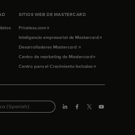
AD
SITIOS WEB DE MASTERCARD
se abre en una pestaña nueva
 datos
Priceless.com
se abre en una p
Inteligencia empresarial de Mastercard
se abre en una pestaña nue
Desarrolladores Mastercard
se abre en una pest
Centro de marketing de Mastercard
se abre en una pest
Centro para el Crecimiento Inclusivo
LinkedIn
Facebook
Twitter/X
YouTube