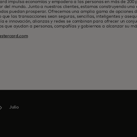
ard impulsa economías y empodera a las personas en más de 200 pa
r del mundo. Junto a nuestros clientes, estamos construyendo una
odos puedan prosperar. Ofrecemos una amplia gama de opciones de
 que las transacciones sean seguras, sencillas, inteligentes y asequ
ía e innovación, alianzas y redes se combinan para ofrecer un conj
ios que ayudan a personas, compañías y gobiernos a alcanzar su má
stercard.com
Julio