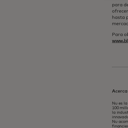
para de
ofrecer
hasta p
mercad
Para ob
www.bl
Acerca
Nu es la
100 mill
la indus
innovado
Nu acomp
financie