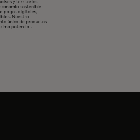
íses y territorios
 economía sostenible
 pagos digitales,
ibles. Nuestra
unto único de productos
ximo potencial.