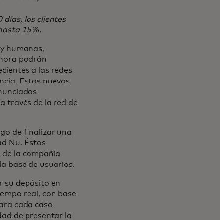
días, los clientes
 hasta 15%.
s y humanas,
ahora podrán
cientes a las redes
encia. Estos nuevos
nunciados
 través de la red de
ego de finalizar una
ad Nu. Éstos
s de la compañía
la base de usuarios.
r su depósito en
tiempo real, con base
 para cada caso
ad de presentar la