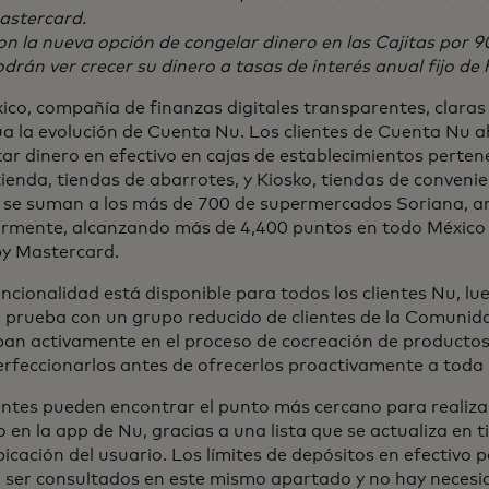
astercard.
n la nueva opción de congelar dinero en las Cajitas por 90 
drán ver crecer su dinero a tasas de interés anual fijo de
ico, compañía de finanzas digitales transparentes, clara
úa la evolución de Cuenta Nu. Los clientes de Cuenta Nu 
ar dinero en efectivo en cajas de establecimientos pertene
ienda, tiendas de abarrotes, y Kiosko, tiendas de conveni
 se suman a los más de 700 de supermercados Soriana, a
ormente, alcanzando más de 4,400 puntos en todo México a
by Mastercard.
ncionalidad está disponible para todos los clientes Nu, lu
e prueba con un grupo reducido de clientes de la Comunid
ipan activamente en el proceso de cocreación de producto
rfeccionarlos antes de ofrecerlos proactivamente a toda 
entes pueden encontrar el punto más cercano para realiza
o en la app de Nu, gracias a una lista que se actualiza en 
bicación del usuario. Los límites de depósitos en efectivo
 ser consultados en este mismo apartado y no hay necesid