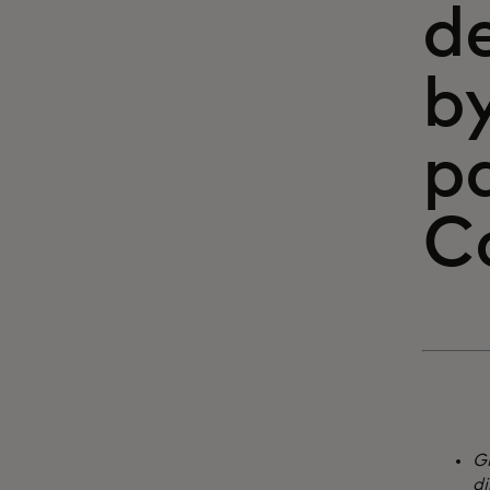
de
b
pa
Ca
Gr
di