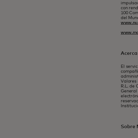
impulsad
con rend
100 Com
del Mund
www.nu
www.ma
Acerca 
El servi
compañí
administ
Valores 
R.L. de 
General 
electrón
reservad
Instituc
Sobre 