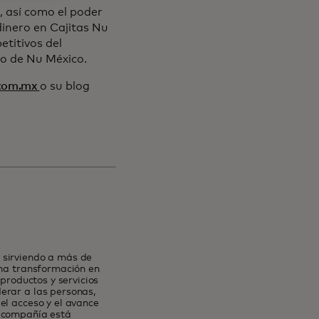
, así como el poder
dinero en Cajitas Nu
titivos del
to de Nu México.
com.mx
o su blog
 sirviendo a más de
una transformación en
 productos y servicios
erar a las personas,
el acceso y el avance
a compañía está