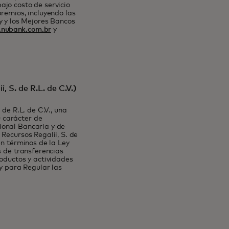
ajo costo de servicio
remios, incluyendo las
 y los Mejores Bancos
nubank.com.br
y
 S. de R.L. de C.V.)
de R.L. de C.V., una
 carácter de
ional Bancaria y de
Recursos Regalii, S. de
en términos de la Ley
s de transferencias
roductos y actividades
ey para Regular las