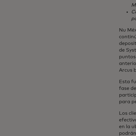
M
Co
po
Nu Méx
contin
deposit
de Syst
puntos
anteri
Arcus 
Esta fu
fase d
partic
para pe
Los cli
efectiv
en la u
podrán