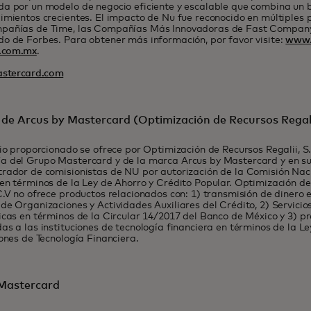
a por un modelo de negocio eficiente y escalable que combina un b
imientos crecientes. El impacto de Nu fue reconocido en múltiples p
pañías de Time, las Compañías Más Innovadoras de Fast Company
o de Forbes. Para obtener más información, por favor visite:
www.
.com.mx
.
stercard.com
de Arcus by Mastercard (Optimización de Recursos Regalii,
cio proporcionado se ofrece por Optimización de Recursos Regalii, S. 
a del Grupo Mastercard y de la marca Arcus by Mastercard y en su
rador de comisionistas de NU por autorización de la Comisión Nac
en términos de la Ley de Ahorro y Crédito Popular. Optimización de 
C.V no ofrece productos relacionados con: 1) transmisión de dinero 
de Organizaciones y Actividades Auxiliares del Crédito, 2) Servicio
icas en términos de la Circular 14/2017 del Banco de México y 3) p
as a las instituciones de tecnología financiera en términos de la L
iones de Tecnología Financiera.
Mastercard