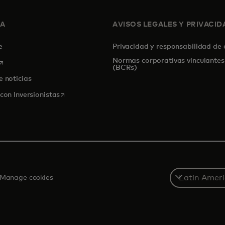
SA
AVISOS LEGALES Y PRIVACID
de
Privacidad y responsabilidad de
Normas corporativas vinculantes
se abre en una pestaña nueva
(BCRs)
e noticias
se abre en una pestaña nueva
con Inversionistas
Select
Manage cookies
a
country