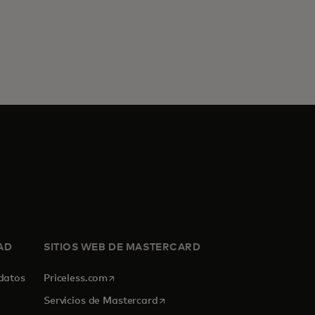
AD
SITIOS WEB DE MASTERCARD
se abre en una pestaña nueva
 datos
Priceless.com
se abre en una pestaña nueva
Servicios de Mastercard