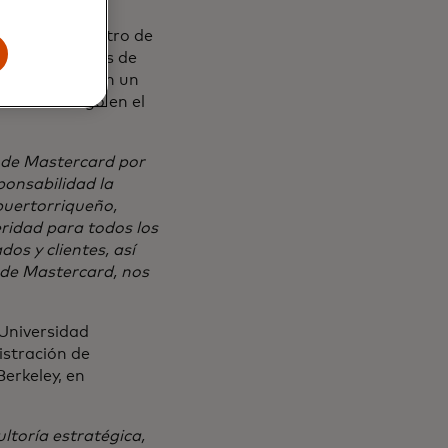
liderazgo dentro de
mo en equipos de
s resultaron en un
 de liderazgo en el
 de Mastercard por
ponsabilidad la
puertorriqueño,
ridad para todos los
dos y clientes, así
s de Mastercard, nos
 Universidad
istración de
erkeley, en
ltoría estratégica,