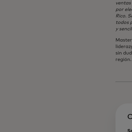
ventas 
por ele
Rico. S
todos 
y sencil
Masterc
lideraz
sin dud
regió
C
S