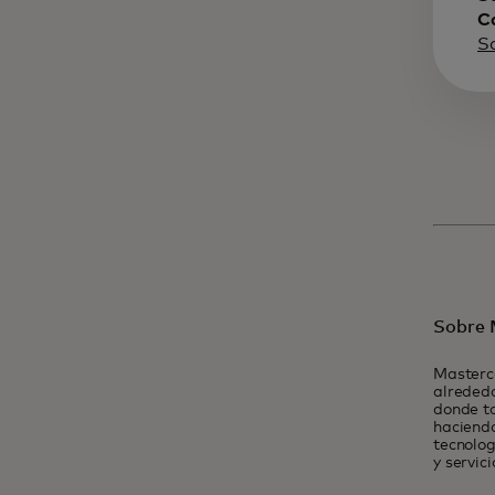
C
S
Sobre 
Masterc
alrededo
donde t
haciendo
tecnolog
y servic