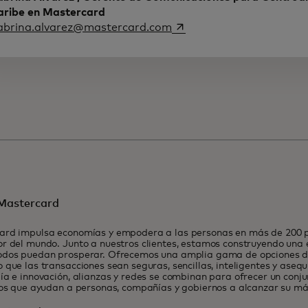
aribe en Mastercard
se abre en una pestaña 
abrina.alvarez@mastercard.com
Mastercard
ard impulsa economías y empodera a las personas en más de 200 pa
r del mundo. Junto a nuestros clientes, estamos construyendo una
odos puedan prosperar. Ofrecemos una amplia gama de opciones de
 que las transacciones sean seguras, sencillas, inteligentes y asequ
ía e innovación, alianzas y redes se combinan para ofrecer un conj
ios que ayudan a personas, compañías y gobiernos a alcanzar su má