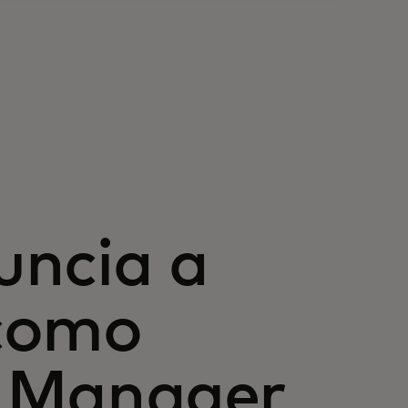
uncia a
como
 Manager