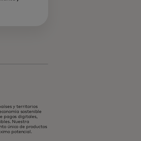
nueva
íses y territorios
 economía sostenible
 pagos digitales,
ibles. Nuestra
unto único de productos
ximo potencial.