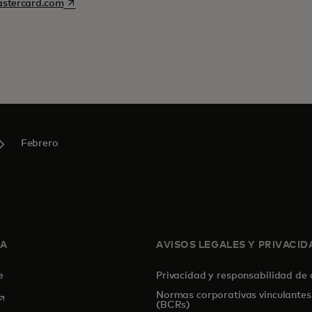
se abre en una pestaña nueva
stercard.com
Febrero
SA
AVISOS LEGALES Y PRIVACID
de
Privacidad y responsabilidad de
Normas corporativas vinculantes
se abre en una pestaña nueva
(BCRs)