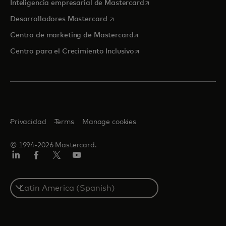
se abre en una pestaña
Inteligencia empresarial de Mastercard
se abre en una pestaña nueva
Desarrolladores Mastercard
se abre en una pestaña nu
Centro de marketing de Mastercard
se abre en una pestaña nu
Centro para el Crecimiento Inclusivo
Privacidad
Terms
Manage cookies
© 1994-2026 Mastercard.
LinkedIn
Facebook
Twitter/X
YouTube
Select
a
country