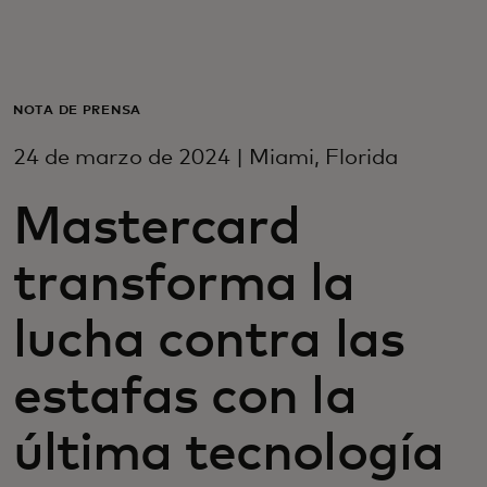
Para ti
Para empresas
NOTA DE PRENSA
24 de marzo de 2024 | Miami, Florida
Para el mundo
Mastercard
Para innovadores
transforma la
Noticias y tendencias
lucha contra las
estafas con la
última tecnología