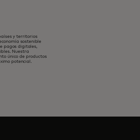
íses y territorios
 economía sostenible
 pagos digitales,
ibles. Nuestra
unto único de productos
ximo potencial.