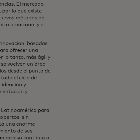
encias. El mercado
por lo que existe
 nuevos métodos de
mica omnicanal y el
innovación, basadas
 para ofrecer una
r lo tanto, más ágil y
 se vuelven un área
ios desde el punto de
odo el ciclo de
 ideación y
ementación y
n Latinoamérica para
expertos, sin
nta una enorme
amiento de sus
un acceso continuo al