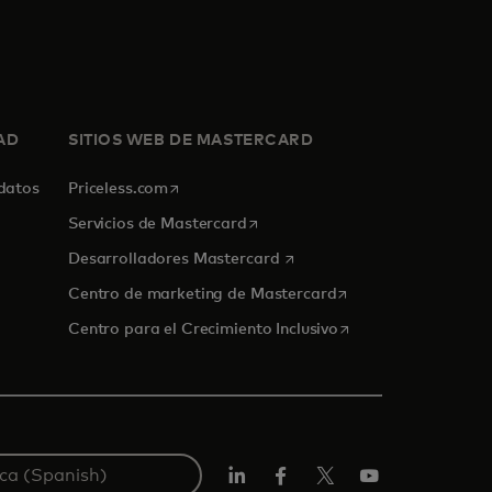
AD
SITIOS WEB DE MASTERCARD
se abre en una pestaña nueva
 datos
Priceless.com
se abre en una pestaña nueva
Servicios de Mastercard
se abre en una pestaña nue
Desarrolladores Mastercard
se abre en una pest
Centro de marketing de Mastercard
se abre en una pest
Centro para el Crecimiento Inclusivo