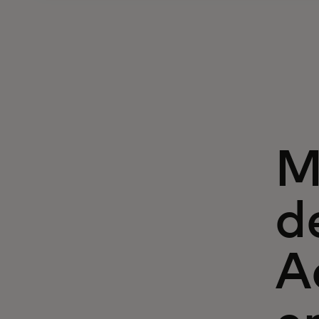
M
d
A