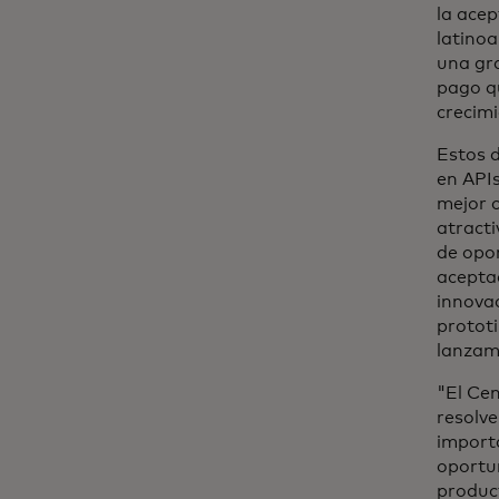
la acep
latino
una gr
pago qu
crecimi
Estos 
en APIs
mejor c
atracti
de opor
aceptac
innovac
prototi
lanzam
"El Ce
resolve
importa
oportun
product