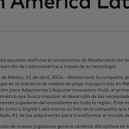
n América Lat
sta apuesta reafirma el compromiso de Mastercard con la 
sarrollo de Latinoamérica a través de su tecnología
de México, 11 de abril, 2024.- Mastercard, la compañía glo
gía en la industria de medios de pago inauguró hoy en Mé
ción para Adquirentes (
Acquirer Innovation Hub
), el prim
mérica que busca impulsar el desarrollo de las necesidad
erentes jugadores del ecosistema en toda la región. Este es
o junto a Digital Labs marca un hito en la compañía que 
aliado #1 de los adquirentes para transformar el mundo d
rada de nuevos jugadores genera cambios disruptivos en l