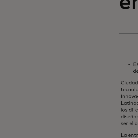
e
E
de
Ciudad 
tecnolo
Innova
Latinoa
los dif
diseñad
ser el 
La ent