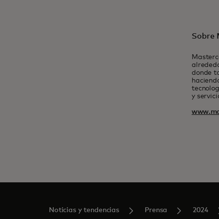
Sobre 
Masterc
alrededo
donde t
haciendo
tecnolog
y servic
www.ma
Noticias y tendencias
Prensa
2024