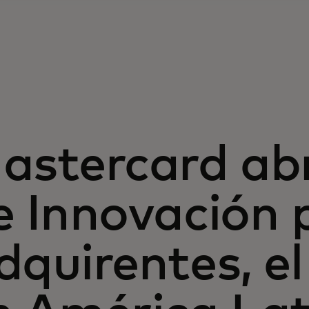
astercard ab
e Innovación 
dquirentes, e