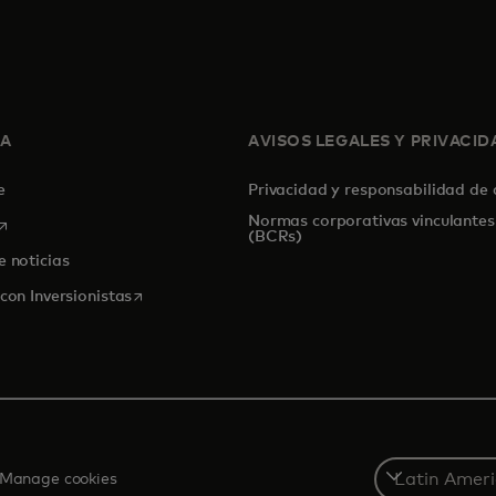
SA
AVISOS LEGALES Y PRIVACID
de
Privacidad y responsabilidad de
Normas corporativas vinculantes
se abre en una pestaña nueva
(BCRs)
e noticias
se abre en una pestaña nueva
con Inversionistas
Select
Manage cookies
a