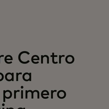
re Centro
para
l primero