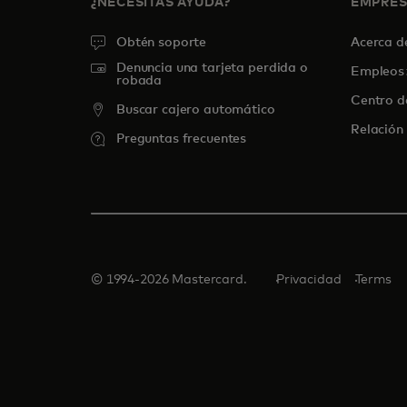
¿NECESITAS AYUDA?
EMPRE
Obtén soporte
Acerca 
Denuncia una tarjeta perdida o
Empleos
robada
Centro d
Buscar cajero automático
Relación 
Preguntas frecuentes
© 1994-2026 Mastercard.
Privacidad
Terms