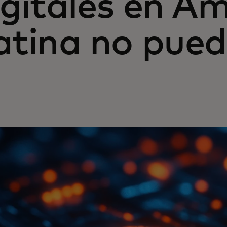
igitales en A
atina no pued