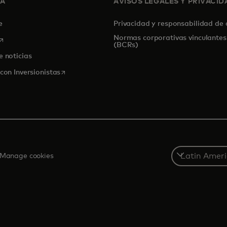
SA
AVISOS LEGALES Y PRIVACID
de
Privacidad y responsabilidad de
Normas corporativas vinculantes
se abre en una pestaña nueva
(BCRs)
e noticias
se abre en una pestaña nueva
con Inversionistas
Select
Manage cookies
a
country