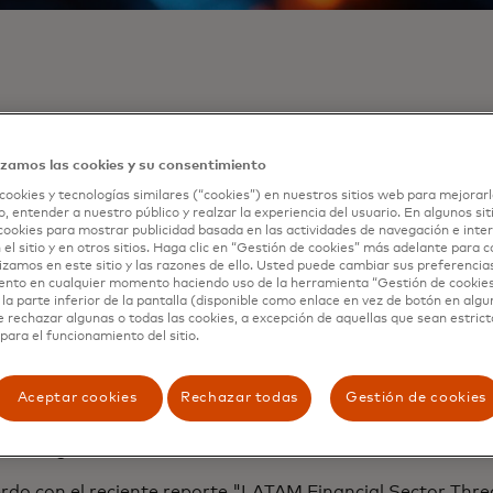
tima que el impacto de los ciberataques en México alcanza 
ias regionales.
izamos las cookies y su consentimiento
 Latina es cada vez más digital: pequeñas y medianas co
cookies y tecnologías similares (“cookies”) en nuestros sitios web para mejorarl
o cada vez más al entorno en línea, mientras que un ma
, entender a nuestro público y realzar la experiencia del usuario. En algunos sit
cookies para mostrar publicidad basada en las actividades de navegación e inter
s se conectan a Internet. Este aceleramiento digital repr
 el sitio y en otros sitios. Haga clic en “Gestión de cookies” más adelante para 
idad de crecimiento para el ecosistema digital, pero tamb
lizamos en este sitio y las razones de ello. Usted puede cambiar sus preferencia
ento en cualquier momento haciendo uso de la herramienta “Gestión de cookie
riesgos. Si la seguridad no se integra desde el núcleo de 
la parte inferior de la pantalla (disponible como enlace en vez de botón en algun
o, la confianza puede ver comprometida —y con ella, las o
e rechazar algunas o todas las cookies, a excepción de aquellas que sean estri
rmación promete.
para el funcionamiento del sitio.
bito digital actual, es importante entender la dinámica pa
Aceptar cookies
Rechazar todas
Gestión de cookies
guridad de la región, particularmente en mercados como M
idades de crecimiento y desarrollo son amplias, a pesar de
son significativos.
rdo con el reciente reporte "LATAM Financial Sector Thr