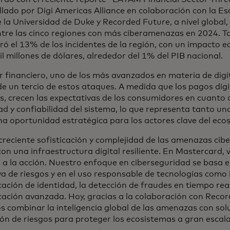
llado por Digi Americas Alliance en colaboración con la Es
 la Universidad de Duke y Recorded Future, a nivel global
ntre las cinco regiones con más ciberamenazas en 2024. T
ró el 13% de los incidentes de la región, con un impacto
l millones de dólares, alrededor del 1% del PIB nacional.
r financiero, uno de los más avanzados en materia de digit
de un tercio de estos ataques. A medida que los pagos dig
, crecen las expectativas de los consumidores en cuanto a
ad y confiabilidad del sistema, lo que representa tanto un
a oportunidad estratégica para los actores clave del eco
creciente sofisticación y complejidad de las amenazas cibe
con una infraestructura digital resiliente. En Mastercard
 a la acción. Nuestro enfoque en ciberseguridad se basa e
a de riesgos y en el uso responsable de tecnologías como in
icación de identidad, la detección de fraudes en tiempo re
cación avanzada. Hoy, gracias a la colaboración con Recor
 combinar la inteligencia global de las amenazas con so
ión de riesgos para proteger los ecosistemas a gran escala