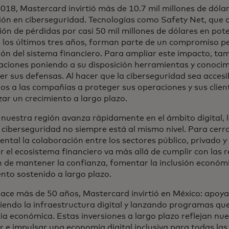
18, Mastercard invirtió más de 10.7 mil millones de dólare
ión en ciberseguridad. Tecnologías como Safety Net, que c
ión de pérdidas por casi 50 mil millones de dólares en pot
 los últimos tres años, forman parte de un compromiso p
ión del sistema financiero. Para ampliar este impacto, t
aciones poniendo a su disposición herramientas y conoci
er sus defensas. Al hacer que la ciberseguridad sea accesi
s a las compañías a proteger sus operaciones y sus client
zar un crecimiento a largo plazo.
nuestra región avanza rápidamente en el ámbito digital, l
 ciberseguridad no siempre está al mismo nivel. Para cerra
ntal la colaboración entre los sectores público, privado 
 el ecosistema financiero va más allá de cumplir con las 
n de mantener la confianza, fomentar la inclusión económi
ento sostenido a largo plazo.
ace más de 50 años, Mastercard invirtió en México: apoyan
ciendo la infraestructura digital y lanzando programas que
cia económica. Estas inversiones a largo plazo reflejan nue
r e impulsar una economía digital inclusiva para todas las