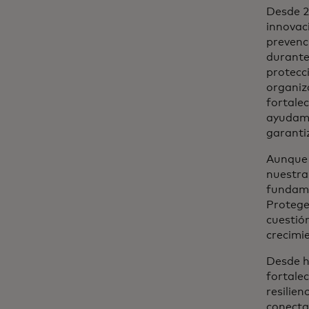
Desde 20
innovac
prevenc
durante
protecc
organiz
fortalec
ayudamo
garanti
Aunque 
nuestra
fundame
Proteger
cuestió
crecimi
Desde h
fortale
resilien
conecta