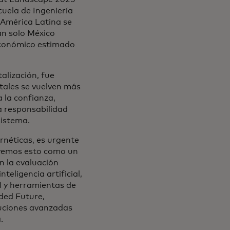
cuela de Ingeniería
, América Latina se
an solo México
 económico estimado
alización, fue
itales se vuelven más
 la confianza,
a responsabilidad
sistema.
rnéticas, es urgente
, vemos esto como un
n la evaluación
teligencia artificial,
al y herramientas de
ded Future,
luciones avanzadas
.