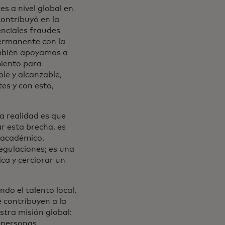
s a nivel global en
ontribuyó en la
enciales fraudes
ermanente con la
ambién apoyamos a
miento para
ble y alcanzable,
es y con esto,
a realidad es que
r esta brecha, es
y académico.
regulaciones; es una
ca y cerciorar un
do el talento local,
 contribuyen a la
stra misión global:
 personas.