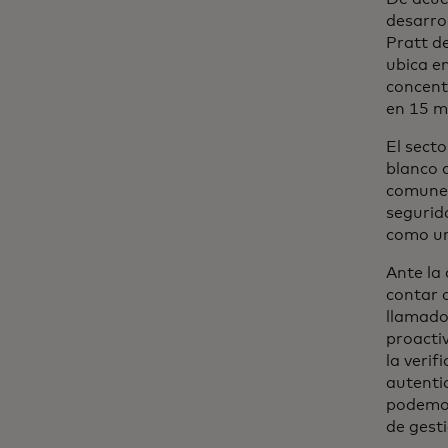
desarro
Pratt de
ubica e
concent
en 15 mi
El secto
blanco 
comunes
segurid
como un
Ante la 
contar 
llamado
proactiv
la verif
autenti
podemos
de gest