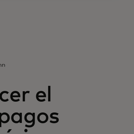
nn
cer el
 pagos