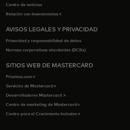
Centro de noticias
se abre en una pestaña nueva
Relación con Inversionistas
AVISOS LEGALES Y PRIVACIDAD
Privacidad y responsabilidad de datos
Normas corporativas vinculantes (BCRs)
SITIOS WEB DE MASTERCARD
se abre en una pestaña nueva
Priceless.com
se abre en una pestaña nueva
Servicios de Mastercard
se abre en una pestaña nueva
Desarrolladores Mastercard
se abre en una pestaña nu
Centro de marketing de Mastercard
se abre en una pestaña nu
Centro para el Crecimiento Inclusivo