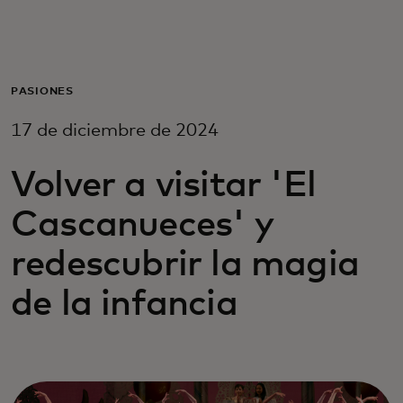
Para ti
Para empresas
PASIONES
17 de diciembre de 2024
Para el mundo
Volver a visitar 'El
Para innovadores
Cascanueces' y
redescubrir la magia
Noticias y tendencias
de la infancia