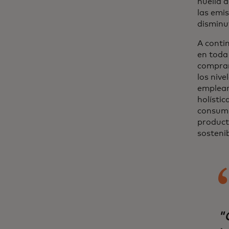
huella 
las emi
disminu
A conti
en toda
comprar
los niv
emplear
holístic
consumi
product
sostenib
"