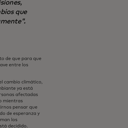
siones,
bios que
amente".
to de que para que
ave entre los
el cambio climático,
mbiante ya está
ersonas afectadas
o mientras
irnos pensar que
ido de esperanza y
oman los
stá decidido.