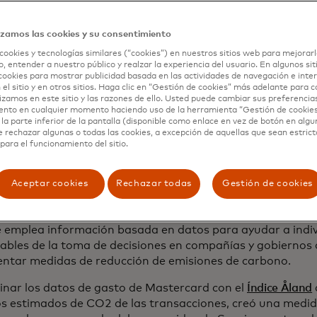
cambios en el estilo de vida puede marcar la diferencia en
es de carbono, según el Panel Intergubernamental sobre 
mo de científicos internacionales reunido por la ONU. En
izamos las cookies y su consentimiento
los cambios socioculturales y de consumo personal como i
cookies y tecnologías similares (“cookies”) en nuestros sitios web para mejorarl
gación del impacto climático, ayudando a hacer retroceder
, entender a nuestro público y realzar la experiencia del usuario. En algunos sit
cookies para mostrar publicidad basada en las actividades de navegación e inter
turas globales y cumplir con los compromisos internacion
 el sitio y en otros sitios. Haga clic en “Gestión de cookies” más adelante para 
s. Facilitar que las personas usen formas de transporte m
lizamos en este sitio y las razones de ello. Usted puede cambiar sus preferencia
mentos de origen vegetal, por ejemplo, podría reducir las 
ento en cualquier momento haciendo uso de la herramienta “Gestión de cookie
la parte inferior de la pantalla (disponible como enlace en vez de botón en algun
e efecto invernadero entre un 40% y un 70% para 2050.
e rechazar algunas o todas las cookies, a excepción de aquellas que sean estri
para el funcionamiento del sitio.
por dónde empezamos a realizar los cambios necesarios q
a con tanta urgencia? Una herramienta que puede ayudar
 impactantes es el
Índice de Consumo Sostenible
, desarro
Aceptar cookies
Rechazar todas
Gestión de cookies
nomy
, una compañía fintech líder en impacto que proporci
entas innovadoras para impulsar la acción climática y el b
ce emplea información basada en datos para ayudar a indi
ables de la toma de decisiones en compañías y gobiernos 
ntar medidas de reducción de emisiones de carbono.
inar los datos de gasto de Mastercard con el
Índice Åland
s estimados de CO2 de las transacciones, creó una medida