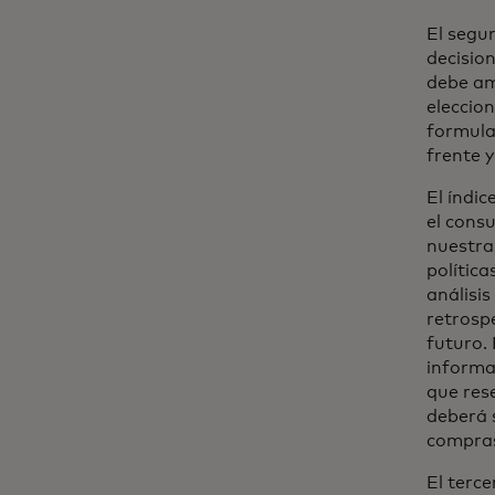
El segu
decisio
debe am
eleccio
formula
frente y
El índi
el cons
nuestra
política
análisi
retrosp
futuro.
informa
que rese
deberá 
compras
El terce