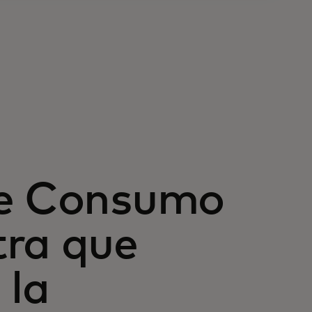
de Consumo
tra que
 la