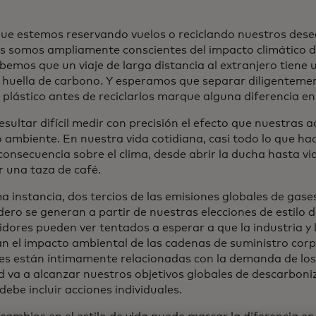
que estemos reservando vuelos o reciclando nuestros dese
s somos ampliamente conscientes del impacto climático de
abemos que un viaje de larga distancia al extranjero tiene
 huella de carbono. Y esperamos que separar diligentemen
 plástico antes de reciclarlos marque alguna diferencia en 
sultar difícil medir con precisión el efecto que nuestras 
o ambiente. En nuestra vida cotidiana, casi todo lo que h
consecuencia sobre el clima, desde abrir la ducha hasta via
 una taza de café.
a instancia, dos tercios de las emisiones globales de gase
ero se generan a partir de nuestras elecciones de estilo de
dores pueden ver tentados a esperar a que la industria y 
an el impacto ambiental de las cadenas de suministro corp
es están íntimamente relacionadas con la demanda de los
d va a alcanzar nuestros objetivos globales de descarboniz
ebe incluir acciones individuales.