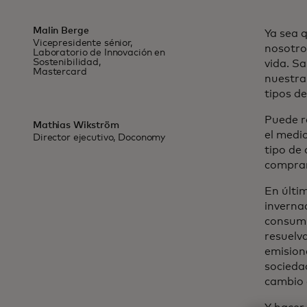
Malin Berge
Ya sea 
Vicepresidente sénior,
nosotro
Laboratorio de Innovación en
Sostenibilidad,
vida. S
Mastercard
nuestra
tipos de
Puede re
Mathias Wikström
el medi
Director ejecutivo, Doconomy
tipo de 
comprar
En últim
invernad
consumi
resuelv
emision
socieda
cambio d