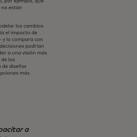
, por ejemplo, que
e no están
modelar los cambios
ía el impacto de
 y lo compara con
 decisiones podrían
der a una visión más
 de los
a de diseñar
 opciones más
acitar a