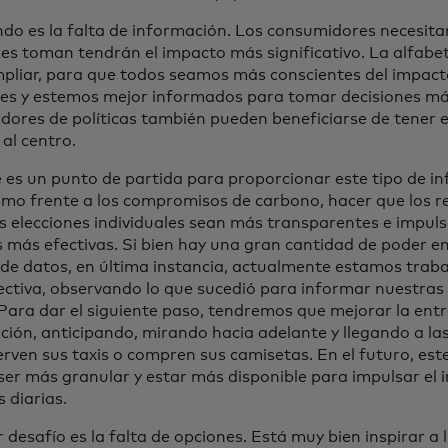
ndo es la falta de información. Los consumidores necesit
nes toman tendrán el impacto más significativo. La alfabet
pliar, para que todos seamos más conscientes del impact
nes y estemos mejor informados para tomar decisiones más
dores de políticas también pueden beneficiarse de tener e
 al centro.
ce es un punto de partida para proporcionar este tipo de i
umo frente a los compromisos de carbono, hacer que los r
s elecciones individuales sean más transparentes e impuls
s más efectivas. Si bien hay una gran cantidad de poder en 
s de datos, en última instancia, actualmente estamos trab
ectiva, observando lo que sucedió para informar nuestras 
 Para dar el siguiente paso, tendremos que mejorar la ent
ción, anticipando, mirando hacia adelante y llegando a la
rven sus taxis o compren sus camisetas. En el futuro, est
ser más granular y estar más disponible para impulsar el 
 diarias.
r desafío es la falta de opciones. Está muy bien inspirar a 