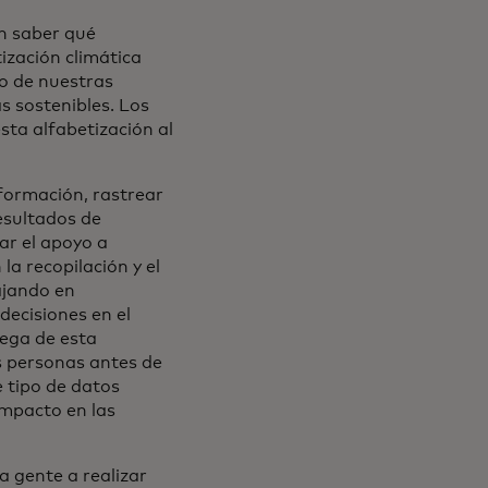
an saber qué
ización climática
o de nuestras
 sostenibles. Los
sta alfabetización al
nformación, rastrear
esultados de
ar el apoyo a
la recopilación y el
ajando en
decisiones en el
rega de esta
s personas antes de
e tipo de datos
impacto en las
la gente a realizar