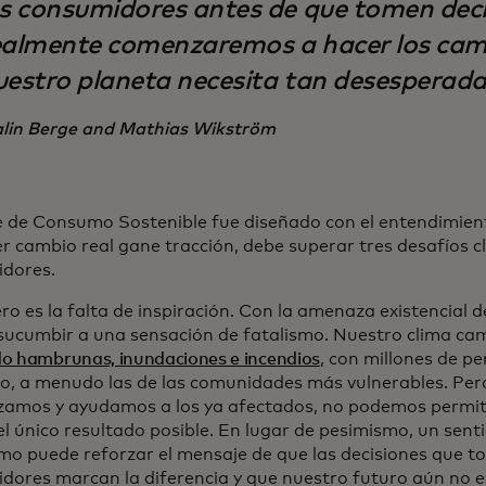
os consumidores antes de que tomen deci
ealmente comenzaremos a hacer los cam
uestro planeta necesita tan desesperad
lin Berge and Mathias Wikström
ce de Consumo Sostenible fue diseñado con el entendimien
r cambio real gane tracción, debe superar tres desafíos cl
dores.
ro es la falta de inspiración. Con la amenaza existencial d
l sucumbir a una sensación de fatalismo. Nuestro clima ca
o hambrunas, inundaciones e incendios
, con millones de p
o, a menudo las de las comunidades más vulnerables. Per
zamos y ayudamos a los ya afectados, no podemos permit
el único resultado posible. En lugar de pesimismo, un sent
mo puede reforzar el mensaje de que las decisiones que t
dores marcan la diferencia y que nuestro futuro aún no e