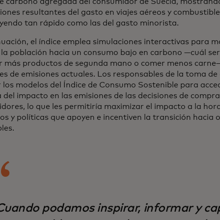
de carbono agregada del consumidor de Suecia, mostrando
siones resultantes del gasto en viajes aéreos y combustibl
yendo tan rápido como las del gasto minorista.
nuación, el índice emplea simulaciones interactivas para 
 la población hacia un consumo bajo en carbono —cuál ser
 más productos de segunda mano o comer menos carne—
eles de emisiones actuales. Los responsables de la toma de
 los modelos del Índice de Consumo Sostenible para acce
a del impacto en las emisiones de las decisiones de compra
dores, lo que les permitiría maximizar el impacto a la hor
os y políticas que apoyen e incentiven la transición hacia
les.
Cuando podamos inspirar, informar y cap