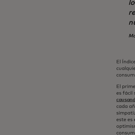
l
r
n
Ma
El Índi
cualquie
consumi
El prime
es fáci
causand
cada añ
simpati
este es 
optimis
consumi