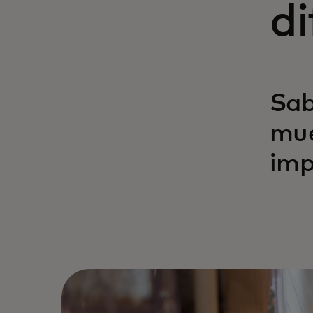
di
Sab
mue
imp