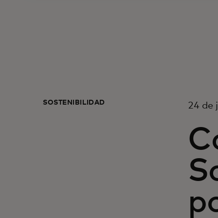
SOSTENIBILIDAD
24 de 
C
S
p