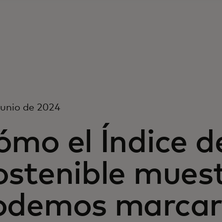
junio de 2024
ómo el Índice 
ostenible mues
odemos marcar