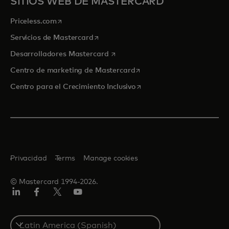
SITIOS WEB DE MASTERCARD
se abre en una pestaña nueva
Priceless.com
se abre en una pestaña nueva
Servicios de Mastercard
se abre en una pestaña nueva
Desarrolladores Mastercard
se abre en una pestaña nu
Centro de marketing de Mastercard
se abre en una pestaña nu
Centro para el Crecimiento Inclusivo
Privacidad
Terms
Manage cookies
© Mastercard 1994-2026.
LinkedIn
Facebook
Twitter/X
YouTube
Select
a