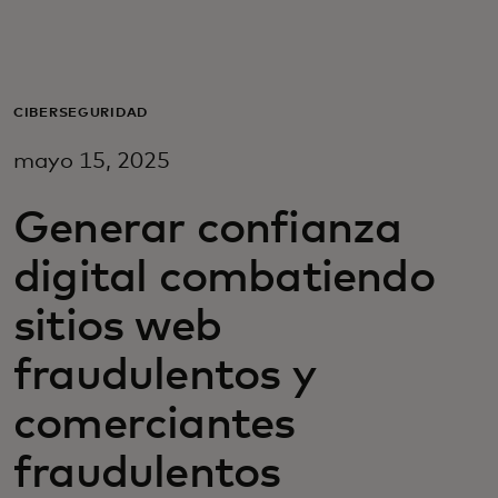
Para ti
Para empresas
CIBERSEGURIDAD
mayo 15, 2025
Para el mundo
Generar confianza
Para innovadores
digital combatiendo
sitios web
Noticias y tendencias
fraudulentos y
comerciantes
fraudulentos