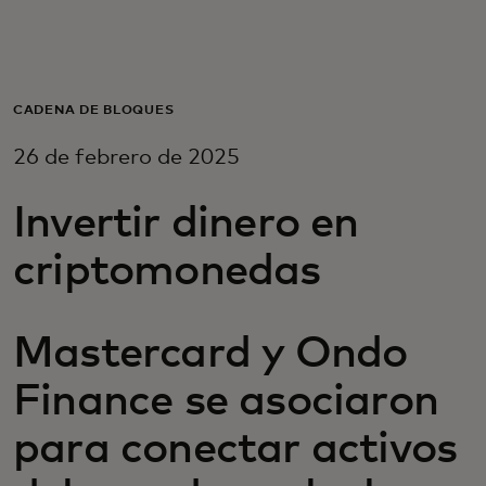
Para ti
Para empresas
CADENA DE BLOQUES
26 de febrero de 2025
Para el mundo
Invertir dinero en
Para innovadores
criptomonedas
Noticias y tendencias
Mastercard y Ondo
Finance se asociaron
para conectar activos