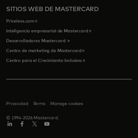
SITIOS WEB DE MASTERCARD
se abre en una pestaña nueva
Priceless.com
se abre en una pestaña
Inteligencia empresarial de Mastercard
se abre en una pestaña nueva
Desarrolladores Mastercard
se abre en una pestaña nu
Centro de marketing de Mastercard
se abre en una pestaña nu
Centro para el Crecimiento Inclusivo
Privacidad
Terms
Manage cookies
© 1994-2026 Mastercard.
LinkedIn
Facebook
Twitter/X
YouTube