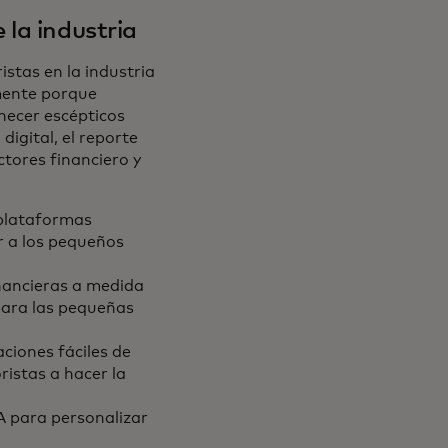
 la industria
tas en la industria
lmente porque
necer escépticos
igital, el reporte
ctores financiero y
 plataformas
r a los pequeños
inancieras a medida
 para las pequeñas
aciones fáciles de
istas a hacer la
A para personalizar