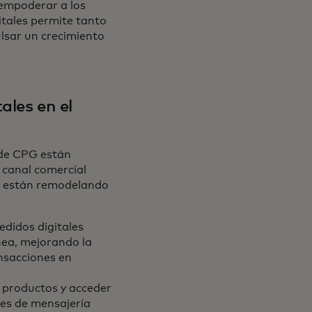
 empoderar a los
tales permite tanto
lsar un crecimiento
ales en el
 de CPG están
 canal comercial
ue están remodelando
edidos digitales
nea, mejorando la
ansacciones en
 productos y acceder
nes de mensajería