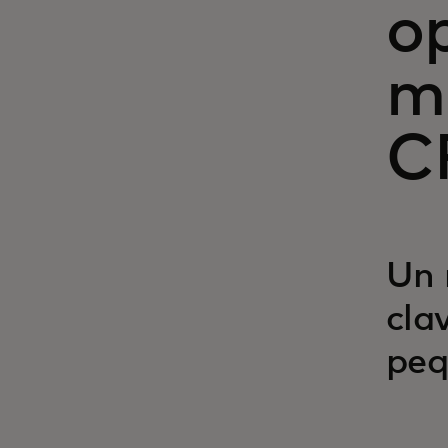
o
mi
C
Un 
cla
peq