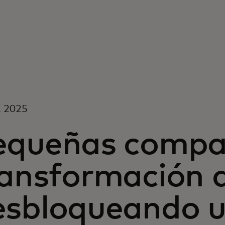
8, 2025
equeñas compa
ansformación di
esbloqueando 