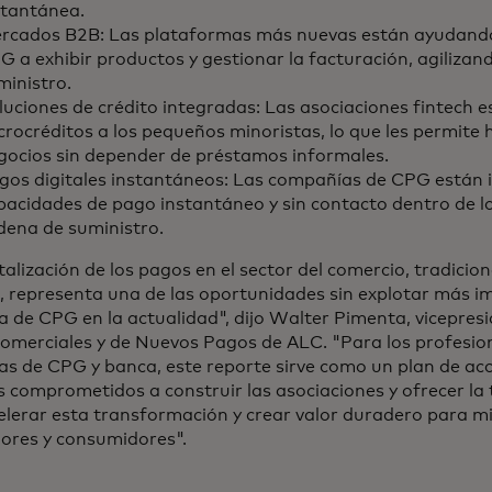
stantánea.
rcados B2B: Las plataformas más nuevas están ayudando
G a exhibir productos y gestionar la facturación, agilizan
ministro.
luciones de crédito integradas: Las asociaciones fintech
crocréditos a los pequeños minoristas, lo que les permite 
gocios sin depender de préstamos informales.
gos digitales instantáneos: Las compañías de CPG están
pacidades de pago instantáneo y sin contacto dentro de l
dena de suministro.
italización de los pagos en el sector del comercio, tradic
o, representa una de las oportunidades sin explotar más i
a de CPG en la actualidad", dijo Walter Pimenta, vicepresi
Comerciales y de Nuevos Pagos de ALC. "Para los profesion
ias de CPG y banca, este reporte sirve como un plan de ac
 comprometidos a construir las asociaciones y ofrecer la 
elerar esta transformación y crear valor duradero para mi
ores y consumidores".