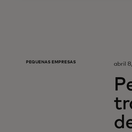
PEQUEÑAS EMPRESAS
abril 
P
tr
d