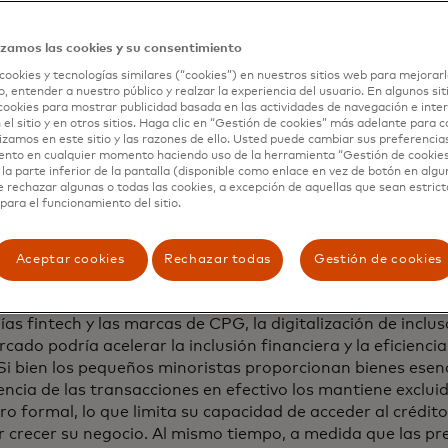
stria de CPG representa un segmento importante en el pr
ón financiera de la región. Según el documento técnico,
Tra
izamos las cookies y su consentimiento
oluciones digitales para el comercio tradicional en la ind
cookies y tecnologías similares (“cookies”) en nuestros sitios web para mejorarl
s de minoristas de comercio tradicional operan en los paí
, entender a nuestro público y realzar la experiencia del usuario. En algunos sit
cookies para mostrar publicidad basada en las actividades de navegación e inter
iendas de conveniencia hasta pequeñas tiendas independi
 el sitio y en otros sitios. Haga clic en “Gestión de cookies” más adelante para 
as representan $ 362 mil millones en ventas B2C, con el 
lizamos en este sitio y las razones de ello. Usted puede cambiar sus preferencia
ciones aún realizadas en efectivo, lo que representa una 
ento en cualquier momento haciendo uso de la herramienta “Gestión de cookie
la parte inferior de la pantalla (disponible como enlace en vez de botón en algun
lones para la digitalización de pagos. Una oportunidad aún
e rechazar algunas o todas las cookies, a excepción de aquellas que sean estri
ciones B2B entre pequeños minoristas y proveedores. El r
para el funcionamiento del sitio.
los pagos B2B, por un total de $ 293.4 mil millones, toda
o, cheques o transferencias bancarias.
Aceptar cookies
Rechazar todas
Gestión de cookies
 estas cifras B2C y B2B destacan una oportunidad de $ 44
ión de pagos digitales. Para los proveedores de servicios f
s fintech y las marcas de CPG, la digitalización de inclu
cado podría acelerar la inclusión financiera y la eficienci
 Si bien los pequeños minoristas proporcionan bienes esenc
ncia de las transacciones en efectivo los mantiene exclui
ro formal, lo que limita su capacidad de acceder al crédit
r crecer su negocio. Al mismo tiempo, a medida que las pre