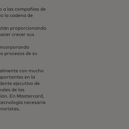
 a las compañías de
do la cadena de
 están proporcionando
hacer crecer sus
 incorporando
os procesos de su
ionalmente con mucho
mportantes en la
dente ejecutivo de
ales de las
ción. En Mastercard,
tecnología necesaria
noristas,