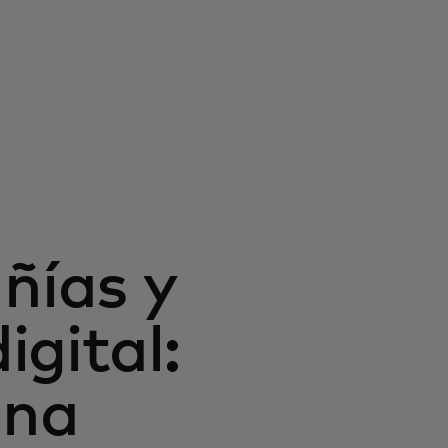
ñías y
gital:
una