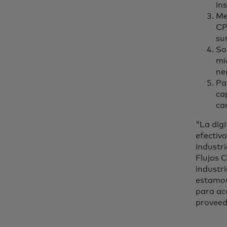
in
Me
CP
su
So
mi
ne
Pa
ca
ca
"La dig
efectiv
industri
Flujos 
industr
estamos
para ac
proveed