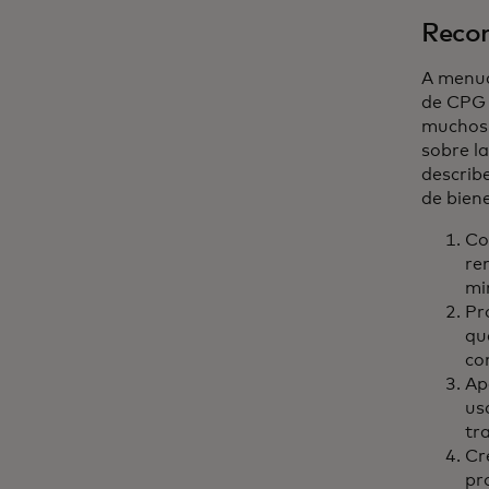
Recom
A menud
de CPG 
muchos 
sobre la
describe
de bien
Co
re
mi
Pr
qu
co
Ap
us
tr
Cr
pr