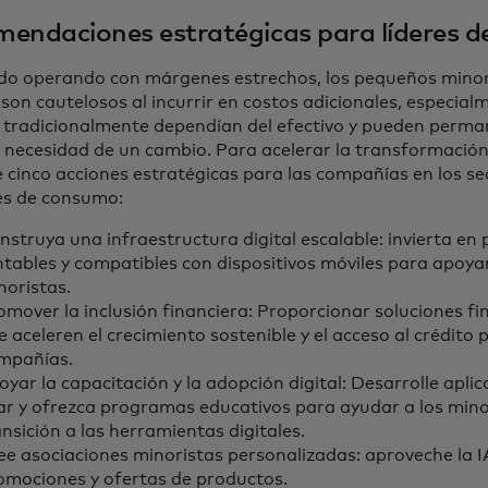
endaciones estratégicas para líderes de
o operando con márgenes estrechos, los pequeños minoris
son cautelosos al incurrir en costos adicionales, especia
tradicionalmente dependían del efectivo y pueden perma
 necesidad de un cambio. Para acelerar la transformación d
 cinco acciones estratégicas para las compañías en los se
es de consumo:
nstruya una infraestructura digital escalable: invierta en
ntables y compatibles con dispositivos móviles para apoya
noristas.
omover la inclusión financiera: Proporcionar soluciones f
e aceleren el crecimiento sostenible y el acceso al crédito
mpañías.
oyar la capacitación y la adopción digital: Desarrolle aplic
ar y ofrezca programas educativos para ayudar a los minor
ansición a las herramientas digitales.
ee asociaciones minoristas personalizadas: aproveche la I
omociones y ofertas de productos.