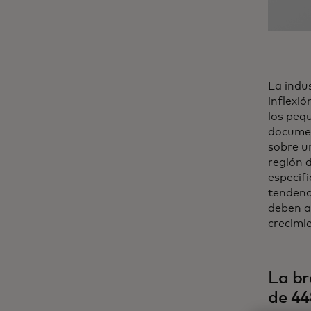
La indu
inflexi
los peq
documen
sobre u
región 
específ
tendenc
deben a
crecimi
La br
de 44