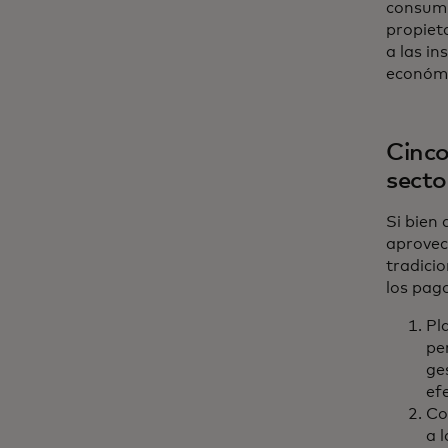
consumi
propiet
a las i
económi
Cinco
secto
Si bien
aprovec
tradici
los pago
Pl
pe
ge
efe
Co
a 