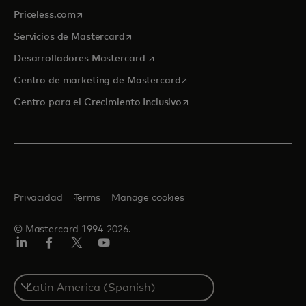
se abre en una pestaña nueva
Priceless.com
se abre en una pestaña nueva
Servicios de Mastercard
se abre en una pestaña nueva
Desarrolladores Mastercard
se abre en una pestaña nu
Centro de marketing de Mastercard
se abre en una pestaña nu
Centro para el Crecimiento Inclusivo
Privacidad
Terms
Manage cookies
© Mastercard 1994-2026.
LinkedIn
Facebook
Twitter/X
YouTube
Select
a
country