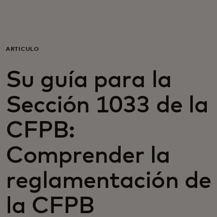
Para ti
Para empresas
ARTÍCULO
Su guía para la
Para el mundo
Sección 1033 de la
Para innovadores
CFPB:
Noticias y tendencias
Comprender la
reglamentación de
la CFPB