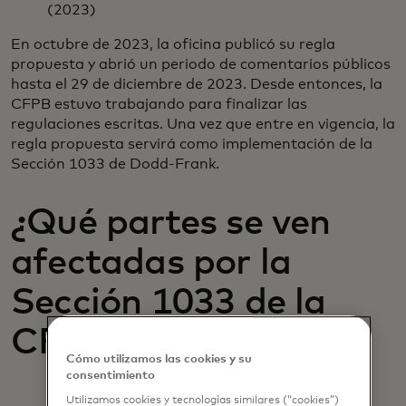
(2023)
En octubre de 2023, la oficina publicó su regla
propuesta y abrió un periodo de comentarios públicos
hasta el 29 de diciembre de 2023. Desde entonces, la
CFPB estuvo trabajando para finalizar las
regulaciones escritas. Una vez que entre en vigencia, la
regla propuesta servirá como implementación de la
Sección 1033 de Dodd-Frank.
¿Qué partes se ven
afectadas por la
Sección 1033 de la
CFPB?
Cómo utilizamos las cookies y su
consentimiento
Utilizamos cookies y tecnologías similares (“cookies”)