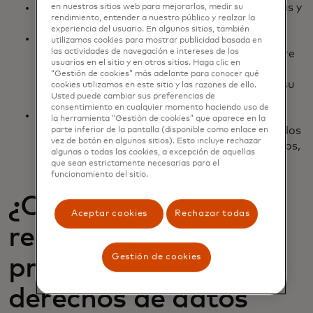
Proveedores de datos: instituciones financieras y
en nuestros sitios web para mejorarlos, medir su
rendimiento, entender a nuestro público y realzar la
algunos facilitadores de pagos
experiencia del usuario. En algunos sitios, también
Destinatarios de datos de terceros: fintechs e
utilizamos cookies para mostrar publicidad basada en
las actividades de navegación e intereses de los
instituciones financieras que actúan en nombre
usuarios en el sitio y en otros sitios. Haga clic en
de los consumidores como destinatarios de
“Gestión de cookies” más adelante para conocer qué
datos y agregadores de datos que actúan en su
cookies utilizamos en este sitio y las razones de ello.
Usted puede cambiar sus preferencias de
nombre
consentimiento en cualquier momento haciendo uso de
Organismos calificados que establecen
la herramienta “Gestión de cookies” que aparece en la
estándares de la industria: emisores reconocidos
parte inferior de la pantalla (disponible como enlace en
vez de botón en algunos sitios). Esto incluye rechazar
por la CFPB de estándares de la industria justos,
algunas o todas las cookies, a excepción de aquellas
abiertos e inclusivos
que sean estrictamente necesarias para el
funcionamiento del sitio.
¿Cómo afecta la
Aceptar cookies
Rechazar todas
reglamentación
Gestión de cookies
propuesta a los
derechos de datos