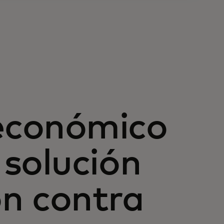
económico
 solución
ón contra