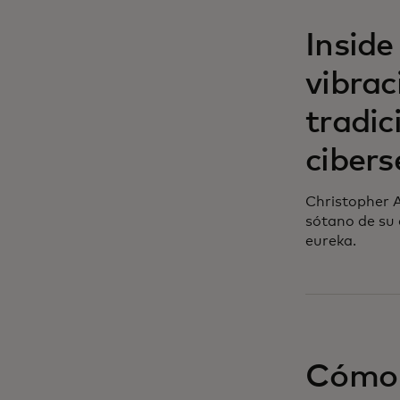
Inside
vibrac
tradic
ciber
Christopher A
sótano de su
eureka.
Cómo n