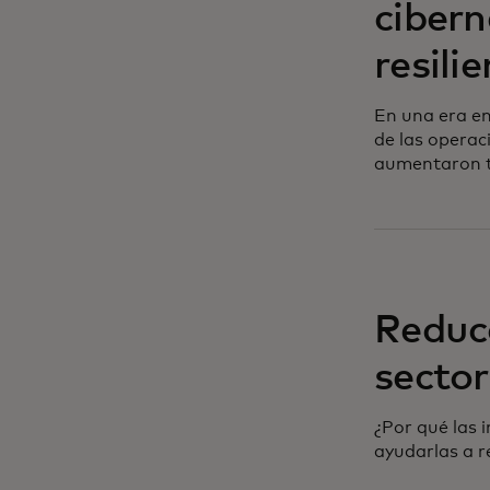
cibern
resili
En una era en
de las operac
aumentaron ta
Reducc
sector
¿Por qué las 
ayudarlas a r