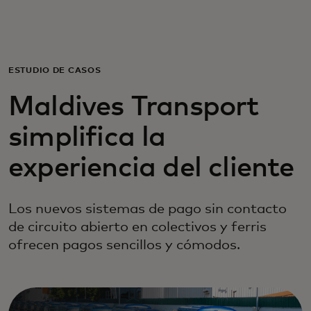
Para ti
Para empresas
ESTUDIO DE CASOS
Maldives Transport
Para el mundo
simplifica la
Para innovadores
experiencia del cliente
Noticias y tendencias
Los nuevos sistemas de pago sin contacto
de circuito abierto en colectivos y ferris
ofrecen pagos sencillos y cómodos.