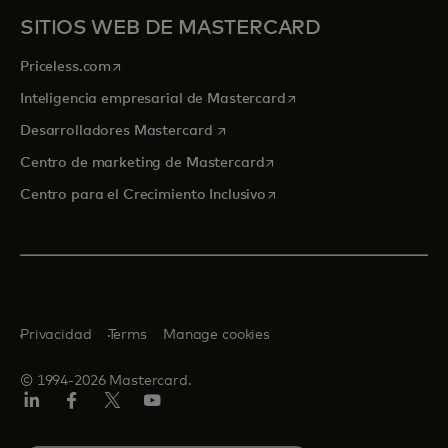
SITIOS WEB DE MASTERCARD
se abre en una pestaña nueva
Priceless.com
se abre en una pestaña
Inteligencia empresarial de Mastercard
se abre en una pestaña nueva
Desarrolladores Mastercard
se abre en una pestaña nu
Centro de marketing de Mastercard
se abre en una pestaña nu
Centro para el Crecimiento Inclusivo
Privacidad
Terms
Manage cookies
© 1994-2026 Mastercard.
LinkedIn
Facebook
Twitter/X
YouTube