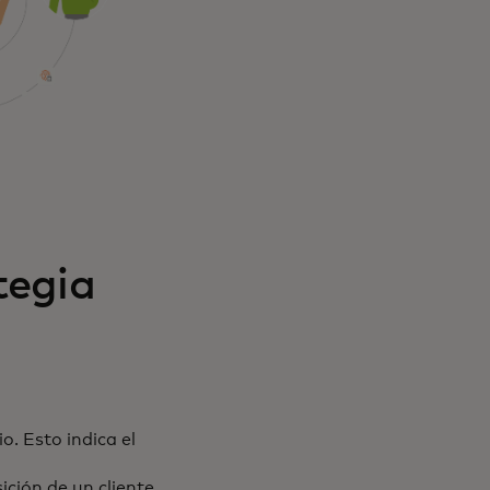
tegia
. Esto indica el
ición de un cliente