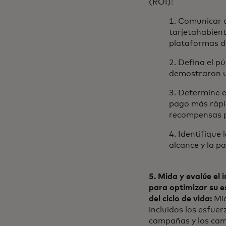
(ROI):
1. Comunicar c
tarjetahabient
plataformas de
2. Defina el pú
demostraron un
3. Determine e
pago más rápid
recompensas po
4. Identifique
alcance y la pa
5. Mida y evalúe el 
para optimizar su e
del ciclo de vida:
Mid
incluidos los esfue
campañas y los camb