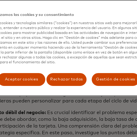
vanza la tenencia del titular de la tarjeta, los esfuerzos 
vitales para garantizar la lealtad continua a la tarjeta, ev
izamos las cookies y su consentimiento
etención del titular de la tarjeta.
cookies y tecnologías similares (“cookies”) en nuestros sitios web para mejorarl
, entender a nuestro público y realzar la experiencia del usuario. En algunos sit
cookies para mostrar publicidad basada en las actividades de navegación e inter
s prácticas para la
 el sitio y en otros sitios. Haga clic en “Gestión de cookies” más adelante para 
lizamos en este sitio y las razones de ello. Usted puede cambiar sus preferencia
ntación del marketing de
ento en cualquier momento haciendo uso de la herramienta “Gestión de cookie
la parte inferior de la pantalla (disponible como enlace en vez de botón en algun
e rechazar algunas o todas las cookies, a excepción de aquellas que sean estri
para el funcionamiento del sitio.
Aceptar cookies
Rechazar todas
Gestión de cookies
tro etapas de la gestión del ciclo de vida presenta matices
dida. Aquí presentamos algunas de las mejores prácticas 
cieras pueden personalizar para cada etapa del ciclo de vid
nto débil del negocio:
Es crucial identificar el problema espe
e debe abordar, como la baja adquisición, la baja tasa de a
articipación de la tarjeta. Una comprensión clara del probl
ategia específica. En este paso, investigue los puntos déb