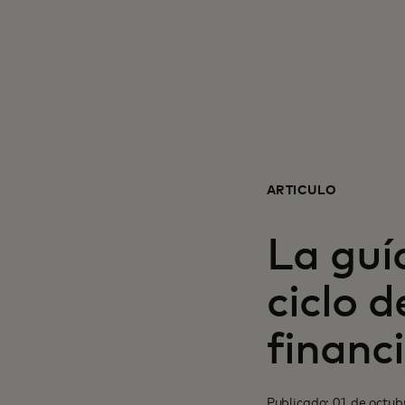
ARTÍCULO
La guí
ciclo d
financ
Publicado: 01 de octub