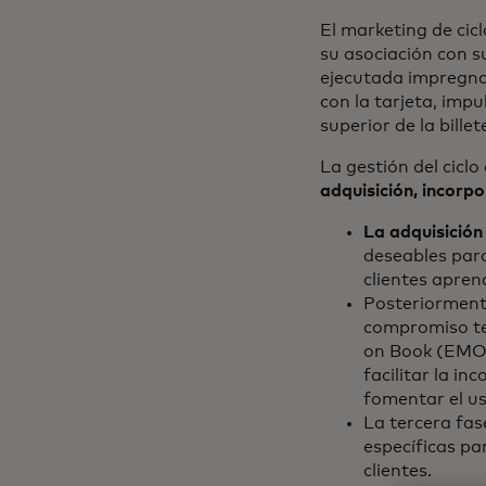
El marketing de cic
su asociación con su
ejecutada impregna 
con la tarjeta, impu
superior de la billet
La gestión del ciclo
adquisición, incorpo
La adquisición
deseables para
clientes apren
Posteriormente
compromiso tem
on Book (EMOB)
facilitar la in
fomentar el uso
La tercera fas
específicas pa
clientes.