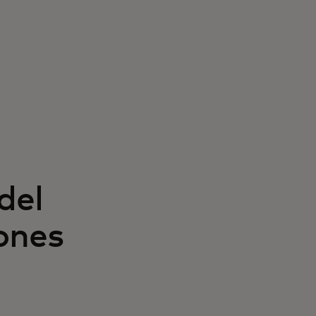
del
iones