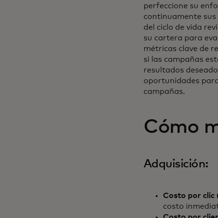
perfeccione su enf
continuamente sus 
del ciclo de vida r
su cartera para eva
métricas clave de 
si las campañas es
resultados deseados
oportunidades para
campañas.
Cómo med
Adquisición:
Costo por clic
costo inmediat
Costo por clie