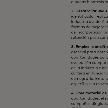
algunas hipótesis s
2. Desarrollar una e
identificado, realiz
industria ayudará a 
formas de mejorar l
de incorporación par
retención para comb
3. Emplee la analíti
esencial para obten
oportunidades para 
evaluación comparat
de la industria e id
cartera en función 
demografía. Entonce
específicos a travé
4. Cree material de
oportunidades, el s
campañas dirigidas.