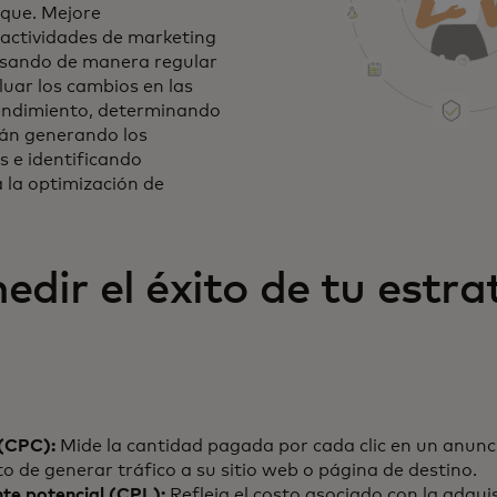
oque. Mejore
actividades de marketing
evisando de manera regular
luar los cambios en las
rendimiento, determinando
tán generando los
 e identificando
 la optimización de
ir el éxito de tu estra
 (CPC):
Mide la cantidad pagada por cada clic en un anuncio
o de generar tráfico a su sitio web o página de destino.
nte potencial (CPL):
Refleja el costo asociado con la adquis