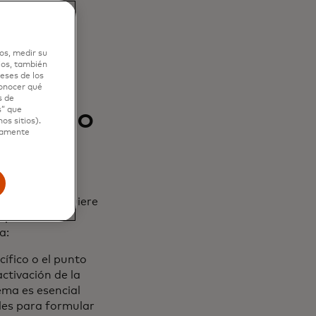
de
retención
itando así la
os, medir su
ios, también
eses de los
conocer qué
s de
l ciclo
s” que
os sitios).
ctamente
 únicos y requiere
que las
a:
cífico o el punto
ctivación de la
ema es esencial
iles para formular