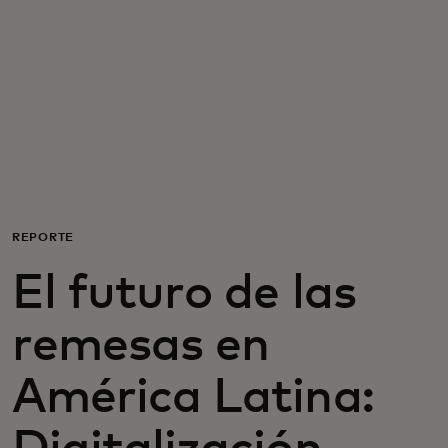
Para ti
Para empresas
Para el mundo
Para innovadores
REPORTE
El futuro de las
Noticias y tendencias
remesas en
América Latina: