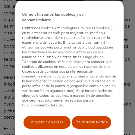
las lecciones y oportunidades en la industria de las
remesas en todo el mundo y cómo se relacionan
Cómo utilizamos las cookies y su
específicamente con América Latina. Nuestro objetivo
consentimiento
es mapear los cambios de la industria y las tendencias
Utilizamos cookies y tecnologías similares (“cookies”)
emergentes, comprender los desafíos históricos y
en nuestros sitios web para mejorarlos, medir su
rendimiento, entender a nuestro público y realzar la
novedosos de la industria e identificar oportunidades
experiencia del usuario. En algunos sitios, también
para que las instituciones financieras, los operadores
utilizamos cookies para mostrar publicidad basada en
de transferencia de dinero (MTO), los habilitadores
las actividades de navegación e intereses de los
usuarios en el sitio y en otros sitios. Haga clic en
tecnológicos y las fintechs ayuden a la industria de las
“Gestión de cookies” más adelante para conocer qué
remesas a alcanzar su máximo potencial.
cookies utilizamos en este sitio y las razones de ello.
Usted puede cambiar sus preferencias de
consentimiento en cualquier momento haciendo uso de
Mastercard se asoció con PCMI, una firma de
la herramienta “Gestión de cookies” que aparece en la
inteligencia de mercado de la industria de pagos, para
parte inferior de la pantalla (disponible como enlace en
evaluar las remesas en América Latina. Los países
vez de botón en algunos sitios). Esto incluye rechazar
algunas o todas las cookies, a excepción de aquellas
incluidos en este estudio fueron México, mercados
que sean estrictamente necesarias para el
específicos de Centroamérica (El Salvador, Guatemala
funcionamiento del sitio.
y Honduras), Brasil, Argentina y Colombia, en un
contexto global más amplio.
Aceptar cookies
Rechazar todas
Esta investigación se llevó a cabo entre octubre y