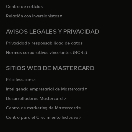
Centro de noticias
se abre en una pestaña nueva
Relación con Inversionistas
AVISOS LEGALES Y PRIVACIDAD
Privacidad y responsabilidad de datos
Normas corporativas vinculantes (BCRs)
SITIOS WEB DE MASTERCARD
se abre en una pestaña nueva
Priceless.com
se abre en una pestaña
Inteligencia empresarial de Mastercard
se abre en una pestaña nueva
Desarrolladores Mastercard
se abre en una pestaña nu
Centro de marketing de Mastercard
se abre en una pestaña nu
Centro para el Crecimiento Inclusivo