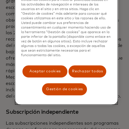
utilizamos cookies para mostrar publicidad basada en
gratis de una marca, a menudo en una estructura
las actividades de navegación e intereses de los
escalonada. Estos programas ofrecen beneficios
usuarios en el sitio y en otros sitios. Haga clic en
como promociones de descuento, envío gratis,
“Gestión de cookies” más adelante para conocer qué
cookies utilizamos en este sitio y las razones de ello.
obsequios, acceso anticipado y acelerado a nuevos
Usted puede cambiar sus preferencias de
productos o eventos especiales, acceso a servicios
consentimiento en cualquier momento haciendo uso de
las 24 horas, actualizaciones a mejores
la herramienta “Gestión de cookies” que aparece en la
parte inferior de la pantalla (disponible como enlace en
recompensas u ofertas especiales en el cumpleaños
vez de botón en algunos sitios). Esto incluye rechazar
del miembro. Por ejemplo, una aerolínea europea de
algunas o todas las cookies, a excepción de aquellas
que sean estrictamente necesarias para el
bajo costo ofrece un servicio de subscripción que
funcionamiento del sitio.
ofrece una entrega de equipaje dedicada, embarque
más rápido, asientos asignados y seguridad de vía
rápida. Otra aerolínea, esta con sede en Oriente
Aceptar cookies
Rechazar todas
Medio, ofrece un servicio de subscripción
escalonado con beneficios cada vez mayores, que
Gestión de cookies
incluyen millas de bonificación, acceso a salas VIP
del aeropuerto y franquicias de equipaje facturado.
Subscripción independiente
Las subscripciones independientes son programas